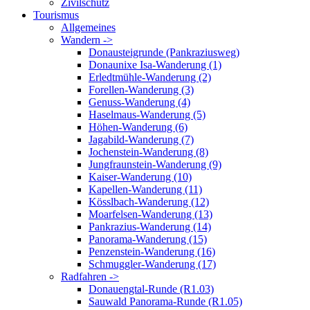
Zivilschutz
Tourismus
Allgemeines
Wandern ->
Donausteigrunde (Pankraziusweg)
Donaunixe Isa-Wanderung (1)
Erledtmühle-Wanderung (2)
Forellen-Wanderung (3)
Genuss-Wanderung (4)
Haselmaus-Wanderung (5)
Höhen-Wanderung (6)
Jagabild-Wanderung (7)
Jochenstein-Wanderung (8)
Jungfraunstein-Wanderung (9)
Kaiser-Wanderung (10)
Kapellen-Wanderung (11)
Kösslbach-Wanderung (12)
Moarfelsen-Wanderung (13)
Pankrazius-Wanderung (14)
Panorama-Wanderung (15)
Penzenstein-Wanderung (16)
Schmuggler-Wanderung (17)
Radfahren ->
Donauengtal-Runde (R1.03)
Sauwald Panorama-Runde (R1.05)