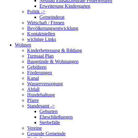
Neubau Einsatzzentrale Feuerwehren
Erweiterung Kindergarten
Politik ->
Gemeinderat
Wirtschaft / Firmen
Bevölkerungsentwicklung
Kontaktstellen
wichtige Links
Wohnen
Kinderbetreuung & Bildung
Turnsaal Plan
Baugründe & Wohnungen
Gebühren
Förderungen
Kanal
Wasserversorgung
Abfall
Hundehaltung
Pfarre
Standesamt ->
Geburten
Eheschließungen
Sterbefälle
Vereine
Gesunde Gemeinde