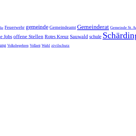
Gemeinderat
gemeinde
Gemeindeamt
Feuerwehr
Gemeinde St. A
lie
Schärdin
offene Stellen
Sauwald
ne Jobs
Rotes Kreuz
schule
tung
Wahl
Volksbegehren
Vollzeit
zivilschutz