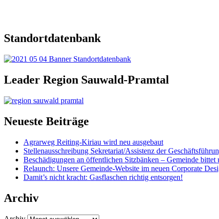
Standortdatenbank
Leader Region Sauwald-Pramtal
Neueste Beiträge
Agrarweg Reiting-Kiriau wird neu ausgebaut
Stellenausschreibung Sekretariat/Assistenz der Geschäftsführu
Beschädigungen an öffentlichen Sitzbänken – Gemeinde bittet 
Relaunch: Unsere Gemeinde-Website im neuen Corporate Des
Damit’s nicht kracht: Gasflaschen richtig entsorgen!
Archiv
Archiv