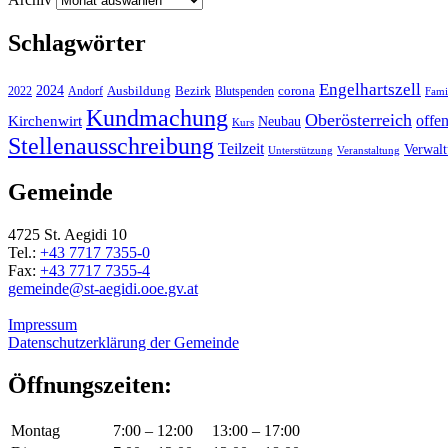
Schlagwörter
Engelhartszell
2024
Bezirk
corona
Ausbildung
Blutspenden
2022
Andorf
Fami
Kundmachung
Oberösterreich
Kirchenwirt
offe
Neubau
Kurs
Stellenausschreibung
Teilzeit
Verwal
Unterstützung
Veranstaltung
Gemeinde
4725 St. Aegidi 10
Tel.:
+43 7717 7355-0
Fax:
+43 7717 7355-4
gemeinde@st-aegidi.ooe.gv.at
Impressum
Datenschutzerklärung der Gemeinde
Öffnungszeiten:
Montag
7:00 – 12:00
13:00 – 17:00