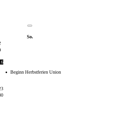
So.
2
9
16
Beginn Herbstferien Union
23
30