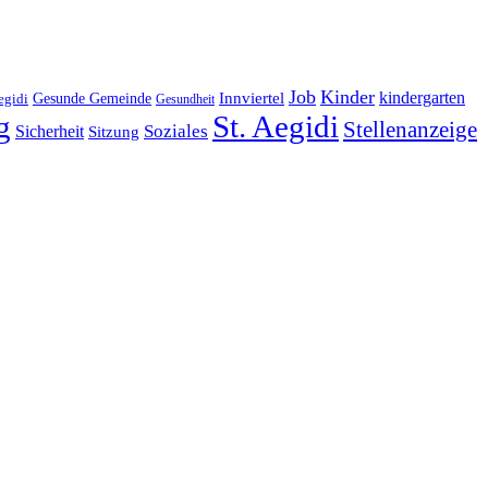
Job
Kinder
kindergarten
Gesunde Gemeinde
Innviertel
egidi
Gesundheit
g
St. Aegidi
Stellenanzeige
Soziales
Sicherheit
Sitzung