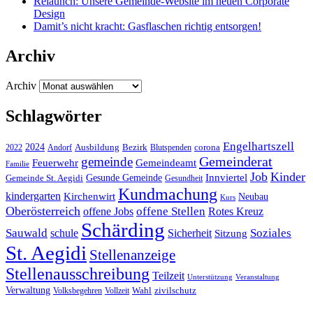
Relaunch: Unsere Gemeinde-Website im neuen Corporate
Design
Damit’s nicht kracht: Gasflaschen richtig entsorgen!
Archiv
Archiv
Schlagwörter
Engelhartszell
2024
Bezirk
corona
Ausbildung
Blutspenden
2022
Andorf
Gemeinderat
gemeinde
Gemeindeamt
Feuerwehr
Familie
Job
Kinder
Gesunde Gemeinde
Innviertel
Gemeinde St. Aegidi
Gesundheit
Kundmachung
kindergarten
Kirchenwirt
Neubau
Kurs
Oberösterreich
offene Stellen
offene Jobs
Rotes Kreuz
Schärding
Sauwald
Soziales
schule
Sicherheit
Sitzung
St. Aegidi
Stellenanzeige
Stellenausschreibung
Teilzeit
Unterstützung
Veranstaltung
Verwaltung
Wahl
Volksbegehren
Vollzeit
zivilschutz