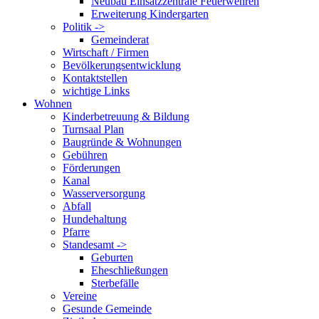
Neubau Einsatzzentrale Feuerwehren
Erweiterung Kindergarten
Politik ->
Gemeinderat
Wirtschaft / Firmen
Bevölkerungsentwicklung
Kontaktstellen
wichtige Links
Wohnen
Kinderbetreuung & Bildung
Turnsaal Plan
Baugründe & Wohnungen
Gebühren
Förderungen
Kanal
Wasserversorgung
Abfall
Hundehaltung
Pfarre
Standesamt ->
Geburten
Eheschließungen
Sterbefälle
Vereine
Gesunde Gemeinde