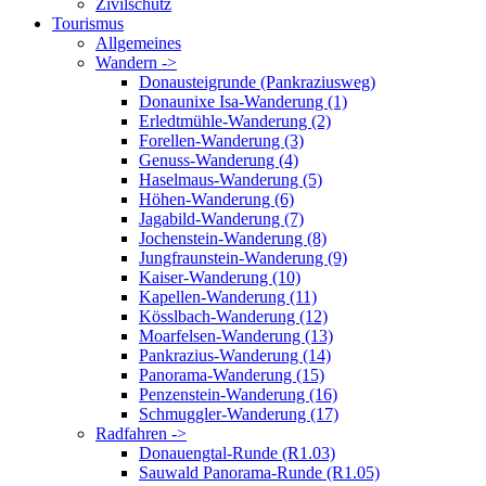
Zivilschutz
Tourismus
Allgemeines
Wandern ->
Donausteigrunde (Pankraziusweg)
Donaunixe Isa-Wanderung (1)
Erledtmühle-Wanderung (2)
Forellen-Wanderung (3)
Genuss-Wanderung (4)
Haselmaus-Wanderung (5)
Höhen-Wanderung (6)
Jagabild-Wanderung (7)
Jochenstein-Wanderung (8)
Jungfraunstein-Wanderung (9)
Kaiser-Wanderung (10)
Kapellen-Wanderung (11)
Kösslbach-Wanderung (12)
Moarfelsen-Wanderung (13)
Pankrazius-Wanderung (14)
Panorama-Wanderung (15)
Penzenstein-Wanderung (16)
Schmuggler-Wanderung (17)
Radfahren ->
Donauengtal-Runde (R1.03)
Sauwald Panorama-Runde (R1.05)