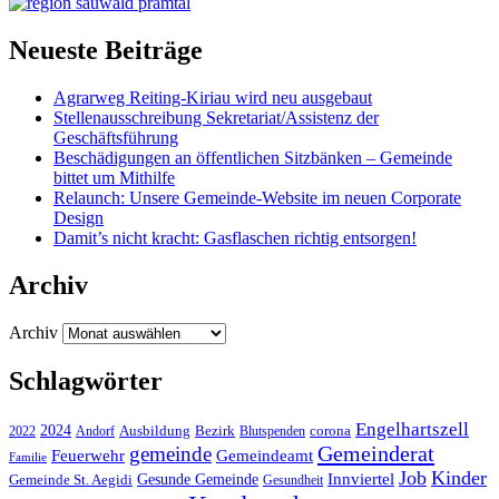
Neueste Beiträge
Agrarweg Reiting-Kiriau wird neu ausgebaut
Stellenausschreibung Sekretariat/Assistenz der
Geschäftsführung
Beschädigungen an öffentlichen Sitzbänken – Gemeinde
bittet um Mithilfe
Relaunch: Unsere Gemeinde-Website im neuen Corporate
Design
Damit’s nicht kracht: Gasflaschen richtig entsorgen!
Archiv
Archiv
Schlagwörter
Engelhartszell
2024
Bezirk
corona
Ausbildung
Blutspenden
2022
Andorf
Gemeinderat
gemeinde
Gemeindeamt
Feuerwehr
Familie
Job
Kinder
Gesunde Gemeinde
Innviertel
Gemeinde St. Aegidi
Gesundheit