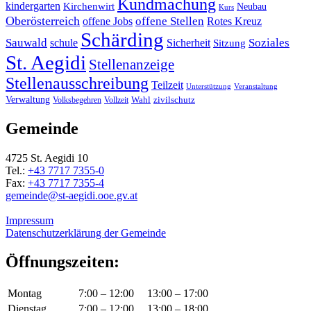
Kundmachung
kindergarten
Kirchenwirt
Neubau
Kurs
Oberösterreich
offene Stellen
offene Jobs
Rotes Kreuz
Schärding
Sauwald
Soziales
schule
Sicherheit
Sitzung
St. Aegidi
Stellenanzeige
Stellenausschreibung
Teilzeit
Unterstützung
Veranstaltung
Verwaltung
Wahl
Volksbegehren
Vollzeit
zivilschutz
Gemeinde
4725 St. Aegidi 10
Tel.:
+43 7717 7355-0
Fax:
+43 7717 7355-4
gemeinde@st-aegidi.ooe.gv.at
Impressum
Datenschutzerklärung der Gemeinde
Öffnungszeiten:
Montag
7:00 – 12:00
13:00 – 17:00
Dienstag
7:00 – 12:00
13:00 – 18:00