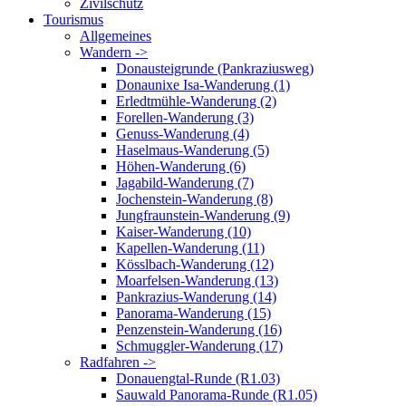
Zivilschutz
Tourismus
Allgemeines
Wandern ->
Donausteigrunde (Pankraziusweg)
Donaunixe Isa-Wanderung (1)
Erledtmühle-Wanderung (2)
Forellen-Wanderung (3)
Genuss-Wanderung (4)
Haselmaus-Wanderung (5)
Höhen-Wanderung (6)
Jagabild-Wanderung (7)
Jochenstein-Wanderung (8)
Jungfraunstein-Wanderung (9)
Kaiser-Wanderung (10)
Kapellen-Wanderung (11)
Kösslbach-Wanderung (12)
Moarfelsen-Wanderung (13)
Pankrazius-Wanderung (14)
Panorama-Wanderung (15)
Penzenstein-Wanderung (16)
Schmuggler-Wanderung (17)
Radfahren ->
Donauengtal-Runde (R1.03)
Sauwald Panorama-Runde (R1.05)