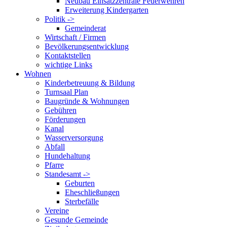
Neubau Einsatzzentrale Feuerwehren
Erweiterung Kindergarten
Politik ->
Gemeinderat
Wirtschaft / Firmen
Bevölkerungsentwicklung
Kontaktstellen
wichtige Links
Wohnen
Kinderbetreuung & Bildung
Turnsaal Plan
Baugründe & Wohnungen
Gebühren
Förderungen
Kanal
Wasserversorgung
Abfall
Hundehaltung
Pfarre
Standesamt ->
Geburten
Eheschließungen
Sterbefälle
Vereine
Gesunde Gemeinde