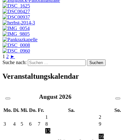
1
2
►
Suche nach:
Veranstaltungskalendar
August
2026
Mo.
Di.
Mi.
Do.
Fr.
Sa.
So.
1
2
3
4
5
6
7
8
9
15
16