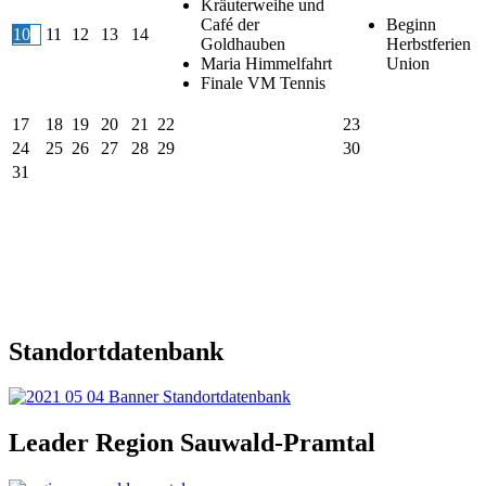
Kräuterweihe und
Café der
Beginn
10
11
12
13
14
Goldhauben
Herbstferien
Maria Himmelfahrt
Union
Finale VM Tennis
17
18
19
20
21
22
23
24
25
26
27
28
29
30
31
Standortdatenbank
Leader Region Sauwald-Pramtal