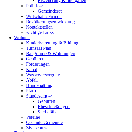
Erweiterung Kindergarten
Politik ->
Gemeinderat
Wirtschaft / Firmen
Bevölkerungsentwicklung
Kontaktstellen
wichtige Links
Wohnen
Kinderbetreuung & Bildung
Turnsaal Plan
Baugründe & Wohnungen
Gebühren
Förderungen
Kanal
Wasserversorgung
Abfall
Hundehaltung
Pfarre
Standesamt ->
Geburten
Eheschließungen
Sterbefälle
Vereine
Gesunde Gemeinde
Zivilschutz