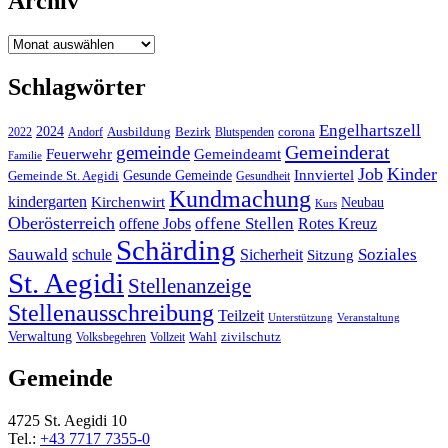
Archiv
Archiv
Schlagwörter
Engelhartszell
2024
Bezirk
corona
Ausbildung
Blutspenden
2022
Andorf
Gemeinderat
gemeinde
Gemeindeamt
Feuerwehr
Familie
Job
Kinder
Gesunde Gemeinde
Innviertel
Gemeinde St. Aegidi
Gesundheit
Kundmachung
kindergarten
Kirchenwirt
Neubau
Kurs
Oberösterreich
offene Stellen
offene Jobs
Rotes Kreuz
Schärding
Sauwald
Soziales
schule
Sicherheit
Sitzung
St. Aegidi
Stellenanzeige
Stellenausschreibung
Teilzeit
Unterstützung
Veranstaltung
Verwaltung
Wahl
Volksbegehren
Vollzeit
zivilschutz
Gemeinde
4725 St. Aegidi 10
Tel.:
+43 7717 7355-0