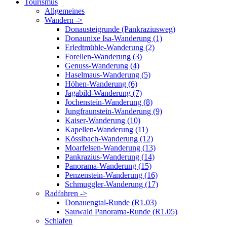
Tourismus
Allgemeines
Wandern ->
Donausteigrunde (Pankraziusweg)
Donaunixe Isa-Wanderung (1)
Erledtmühle-Wanderung (2)
Forellen-Wanderung (3)
Genuss-Wanderung (4)
Haselmaus-Wanderung (5)
Höhen-Wanderung (6)
Jagabild-Wanderung (7)
Jochenstein-Wanderung (8)
Jungfraunstein-Wanderung (9)
Kaiser-Wanderung (10)
Kapellen-Wanderung (11)
Kösslbach-Wanderung (12)
Moarfelsen-Wanderung (13)
Pankrazius-Wanderung (14)
Panorama-Wanderung (15)
Penzenstein-Wanderung (16)
Schmuggler-Wanderung (17)
Radfahren ->
Donauengtal-Runde (R1.03)
Sauwald Panorama-Runde (R1.05)
Schlafen