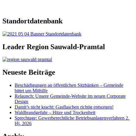
Standortdatenbank
Leader Region Sauwald-Pramtal
Neueste Beiträge
Beschädigungen an öffentlichen Sitzbänken – Gemeinde
bittet um Mithilfe
Relaunch: Unsere Gemeinde-Website im neuen Corporate
Design
Damit’s nicht kracht: Gasflaschen richtig entsorgen!
Waldbrandgefahr – Hitze und Trockenheit
Sprechtage: Gewerberechtliche Betriebsanlagenverfahren 2.
Hj. 2026