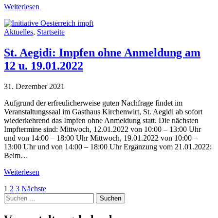
Weiterlesen
Aktuelles
,
Startseite
St. Aegidi: Impfen ohne Anmeldung am
12 u. 19.01.2022
31. Dezember 2021
Aufgrund der erfreulicherweise guten Nachfrage findet im
Veranstaltungssaal im Gasthaus Kirchenwirt, St. Aegidi ab sofort
wiederkehrend das Impfen ohne Anmeldung statt. Die nächsten
Impftermine sind: Mittwoch, 12.01.2022 von 10:00 – 13:00 Uhr
und von 14:00 – 18:00 Uhr Mittwoch, 19.01.2022 von 10:00 –
13:00 Uhr und von 14:00 – 18:00 Uhr Ergänzung vom 21.01.2022:
Beim…
Weiterlesen
Seitennummerierung
1
2
3
Nächste
Suche
der
nach:
Beiträge