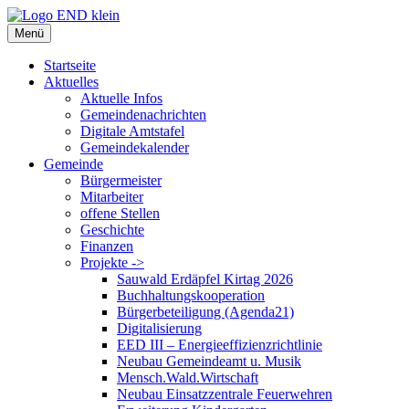
Zum
Inhalt
Menü
springen
Startseite
Aktuelles
Aktuelle Infos
Gemeindenachrichten
Digitale Amtstafel
Gemeindekalender
Gemeinde
Bürgermeister
Mitarbeiter
offene Stellen
Geschichte
Finanzen
Projekte ->
Sauwald Erdäpfel Kirtag 2026
Buchhaltungskooperation
Bürgerbeteiligung (Agenda21)
Digitalisierung
EED III – Energieeffizienzrichtlinie
Neubau Gemeindeamt u. Musik
Mensch.Wald.Wirtschaft
Neubau Einsatzzentrale Feuerwehren