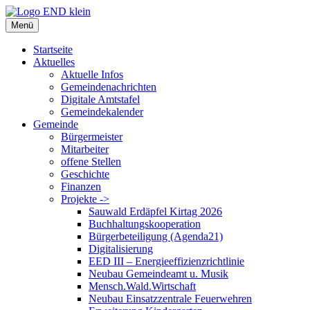
Zum
Inhalt
Menü
springen
Startseite
Aktuelles
Aktuelle Infos
Gemeindenachrichten
Digitale Amtstafel
Gemeindekalender
Gemeinde
Bürgermeister
Mitarbeiter
offene Stellen
Geschichte
Finanzen
Projekte ->
Sauwald Erdäpfel Kirtag 2026
Buchhaltungskooperation
Bürgerbeteiligung (Agenda21)
Digitalisierung
EED III – Energieeffizienzrichtlinie
Neubau Gemeindeamt u. Musik
Mensch.Wald.Wirtschaft
Neubau Einsatzzentrale Feuerwehren