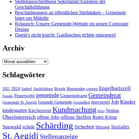
Stellenausschreibung Sekretariat/Assistenz der
Geschäftsführung
Beschädigungen an öffentlichen Sitzbänken – Gemeinde
bittet um Mithilfe
Relaunch: Unsere Gemeinde-Website im neuen Corporate
Design
Damit’s nicht kracht: Gasflaschen richtig entsorgen!
Archiv
Archiv
Schlagwörter
Engelhartszell
2024
Bezirk
corona
Ausbildung
Blutspenden
2022
Andorf
Gemeinderat
gemeinde
Gemeindeamt
Feuerwehr
Familie
Job
Kinder
Gesunde Gemeinde
Innviertel
Gemeinde St. Aegidi
Gesundheit
Kundmachung
kindergarten
Kirchenwirt
Neubau
Kurs
Oberösterreich
offene Stellen
offene Jobs
Rotes Kreuz
Schärding
Sauwald
Soziales
schule
Sicherheit
Sitzung
St. Aegidi
Stellenanzeige