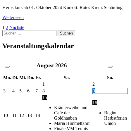
Herbstkurs ab 01. Oktober 2024 Kursort: Rotes Kreuz Schärding
Weiterlesen
Seitennummerierung
1
2
Nächste
Suche
der
nach:
Beiträge
Veranstaltungskalendar
August
2026
Mo.
Di.
Mi.
Do.
Fr.
Sa.
So.
1
2
3
4
5
6
7
8
9
15
16
Kräuterweihe und
Café der
Beginn
10
11
12
13
14
Goldhauben
Herbstferien
Maria Himmelfahrt
Union
Finale VM Tennis