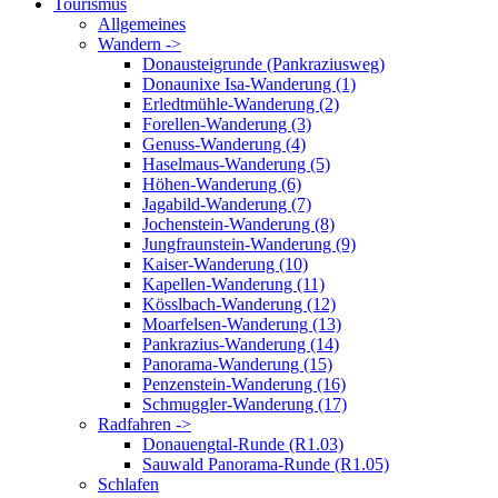
Tourismus
Allgemeines
Wandern ->
Donausteigrunde (Pankraziusweg)
Donaunixe Isa-Wanderung (1)
Erledtmühle-Wanderung (2)
Forellen-Wanderung (3)
Genuss-Wanderung (4)
Haselmaus-Wanderung (5)
Höhen-Wanderung (6)
Jagabild-Wanderung (7)
Jochenstein-Wanderung (8)
Jungfraunstein-Wanderung (9)
Kaiser-Wanderung (10)
Kapellen-Wanderung (11)
Kösslbach-Wanderung (12)
Moarfelsen-Wanderung (13)
Pankrazius-Wanderung (14)
Panorama-Wanderung (15)
Penzenstein-Wanderung (16)
Schmuggler-Wanderung (17)
Radfahren ->
Donauengtal-Runde (R1.03)
Sauwald Panorama-Runde (R1.05)
Schlafen