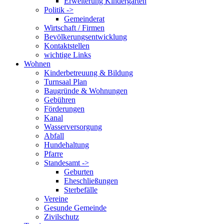
Erweiterung Kindergarten
Politik ->
Gemeinderat
Wirtschaft / Firmen
Bevölkerungsentwicklung
Kontaktstellen
wichtige Links
Wohnen
Kinderbetreuung & Bildung
Turnsaal Plan
Baugründe & Wohnungen
Gebühren
Förderungen
Kanal
Wasserversorgung
Abfall
Hundehaltung
Pfarre
Standesamt ->
Geburten
Eheschließungen
Sterbefälle
Vereine
Gesunde Gemeinde
Zivilschutz