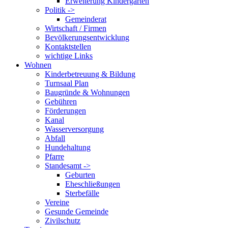
Erweiterung Kindergarten
Politik ->
Gemeinderat
Wirtschaft / Firmen
Bevölkerungsentwicklung
Kontaktstellen
wichtige Links
Wohnen
Kinderbetreuung & Bildung
Turnsaal Plan
Baugründe & Wohnungen
Gebühren
Förderungen
Kanal
Wasserversorgung
Abfall
Hundehaltung
Pfarre
Standesamt ->
Geburten
Eheschließungen
Sterbefälle
Vereine
Gesunde Gemeinde
Zivilschutz