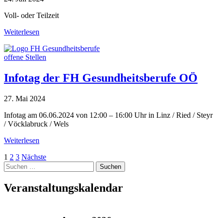
Voll- oder Teilzeit
Weiterlesen
offene Stellen
Infotag der FH Gesundheitsberufe OÖ
27. Mai 2024
Infotag am 06.06.2024 von 12:00 – 16:00 Uhr in Linz / Ried / Steyr
/ Vöcklabruck / Wels
Weiterlesen
Seitennummerierung
1
2
3
Nächste
Suche
der
nach:
Beiträge
Veranstaltungskalendar