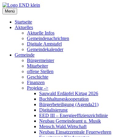
Zum
Inhalt
Menü
springen
Startseite
Aktuelles
Aktuelle Infos
Gemeindenachrichten
Digitale Amtstafel
Gemeindekalender
Gemeinde
Bürgermeister
Mitarbeiter
offene Stellen
Geschichte
Finanzen
Projekte ->
Sauwald Erdäpfel Kirtag 2026
Buchhaltungskooperation
Bürgerbeteiligung (Agenda21)
Digitalisierung
EED III – Energieeffizienzrichtlinie
Neubau Gemeindeamt u. Musik
Mensch.Wald.Wirtschaft
Neubau Einsatzzentrale Feuerwehren