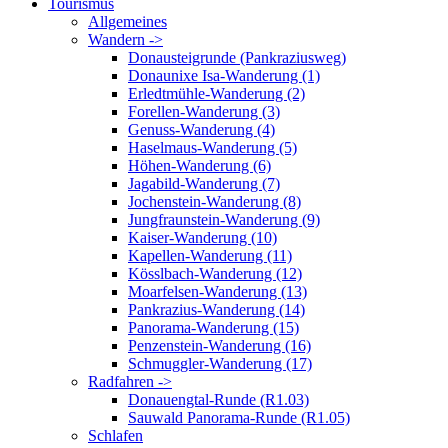
Tourismus
Allgemeines
Wandern ->
Donausteigrunde (Pankraziusweg)
Donaunixe Isa-Wanderung (1)
Erledtmühle-Wanderung (2)
Forellen-Wanderung (3)
Genuss-Wanderung (4)
Haselmaus-Wanderung (5)
Höhen-Wanderung (6)
Jagabild-Wanderung (7)
Jochenstein-Wanderung (8)
Jungfraunstein-Wanderung (9)
Kaiser-Wanderung (10)
Kapellen-Wanderung (11)
Kösslbach-Wanderung (12)
Moarfelsen-Wanderung (13)
Pankrazius-Wanderung (14)
Panorama-Wanderung (15)
Penzenstein-Wanderung (16)
Schmuggler-Wanderung (17)
Radfahren ->
Donauengtal-Runde (R1.03)
Sauwald Panorama-Runde (R1.05)
Schlafen