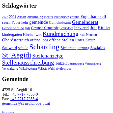
Schlagwörter
Engelhartszell
2024
Bezirk
corona
Ausbildung
Blutspenden
2022
Andorf
Gemeinderat
gemeinde
Gemeindeamt
Feuerwehr
Familie
Job
Kinder
Gesunde Gemeinde
Innviertel
Gemeinde St. Aegidi
Gesundheit
Kundmachung
kindergarten
Kirchenwirt
Neubau
Kurs
Oberösterreich
offene Stellen
offene Jobs
Rotes Kreuz
Schärding
Sauwald
Soziales
schule
Sicherheit
Sitzung
St. Aegidi
Stellenanzeige
Stellenausschreibung
Teilzeit
Unterstützung
Veranstaltung
Verwaltung
Wahl
Volksbegehren
Vollzeit
zivilschutz
Gemeinde
4725 St. Aegidi 10
Tel.:
+43 7717 7355-0
Fax:
+43 7717 7355-4
gemeinde@st-aegidi.ooe.gv.at
Impressum