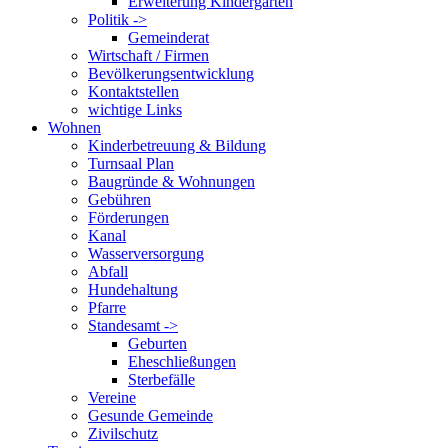
Erweiterung Kindergarten
Politik ->
Gemeinderat
Wirtschaft / Firmen
Bevölkerungsentwicklung
Kontaktstellen
wichtige Links
Wohnen
Kinderbetreuung & Bildung
Turnsaal Plan
Baugründe & Wohnungen
Gebühren
Förderungen
Kanal
Wasserversorgung
Abfall
Hundehaltung
Pfarre
Standesamt ->
Geburten
Eheschließungen
Sterbefälle
Vereine
Gesunde Gemeinde
Zivilschutz