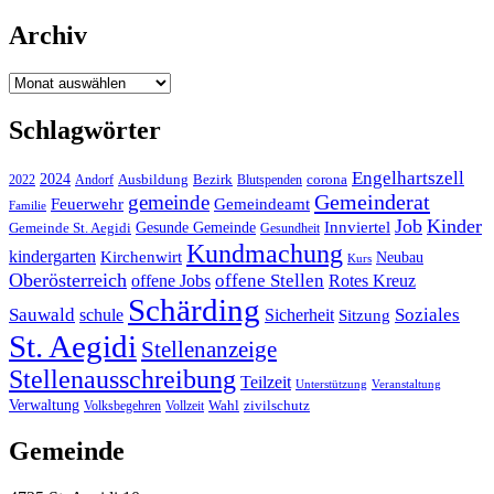
Archiv
Archiv
Schlagwörter
Engelhartszell
2024
Bezirk
corona
Ausbildung
Blutspenden
2022
Andorf
Gemeinderat
gemeinde
Gemeindeamt
Feuerwehr
Familie
Job
Kinder
Gesunde Gemeinde
Innviertel
Gemeinde St. Aegidi
Gesundheit
Kundmachung
kindergarten
Kirchenwirt
Neubau
Kurs
Oberösterreich
offene Stellen
offene Jobs
Rotes Kreuz
Schärding
Sauwald
Soziales
schule
Sicherheit
Sitzung
St. Aegidi
Stellenanzeige
Stellenausschreibung
Teilzeit
Unterstützung
Veranstaltung
Verwaltung
Wahl
Volksbegehren
Vollzeit
zivilschutz
Gemeinde