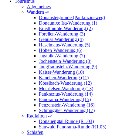
Tourismus
Allgemeines
Wandern ->
Donausteigrunde (Pankraziusweg)
Donaunixe Isa-Wanderung (1)
Erledtmühle-Wanderung (2)
Forellen-Wanderung (3)
Genuss-Wanderung (4)
Haselmaus-Wanderung (5)
Höhen-Wanderung (6)
Jagabild-Wanderung (7)
Jochenstein-Wanderung (8)
Jungfraunstein-Wanderung (9)
Kaiser-Wanderung (10)
Kapellen-Wanderung (11)
Kösslbach-Wanderung (12)
Moarfelsen-Wanderung (13)
Pankrazius-Wanderung (14)
Panorama-Wanderung (15)
Penzenstein-Wanderung (16)
Schmuggler-Wanderung (17)
Radfahren ->
Donauengtal-Runde (R1.03)
Sauwald Panorama-Runde (R1.05)
Schlafen