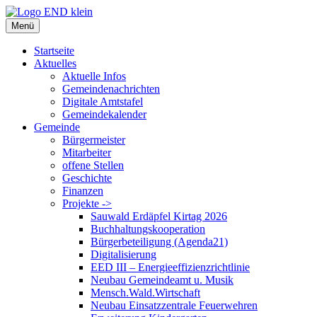
Zum
Inhalt
Menü
springen
Startseite
Aktuelles
Aktuelle Infos
Gemeindenachrichten
Digitale Amtstafel
Gemeindekalender
Gemeinde
Bürgermeister
Mitarbeiter
offene Stellen
Geschichte
Finanzen
Projekte ->
Sauwald Erdäpfel Kirtag 2026
Buchhaltungskooperation
Bürgerbeteiligung (Agenda21)
Digitalisierung
EED III – Energieeffizienzrichtlinie
Neubau Gemeindeamt u. Musik
Mensch.Wald.Wirtschaft
Neubau Einsatzzentrale Feuerwehren