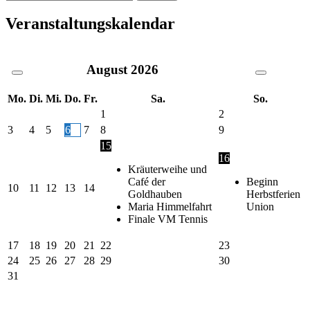
der
nach:
Beiträge
Veranstaltungskalendar
August
2026
Mo.
Di.
Mi.
Do.
Fr.
Sa.
So.
1
2
3
4
5
6
7
8
9
15
16
Kräuterweihe und
Café der
Beginn
10
11
12
13
14
Goldhauben
Herbstferien
Maria Himmelfahrt
Union
Finale VM Tennis
17
18
19
20
21
22
23
24
25
26
27
28
29
30
31