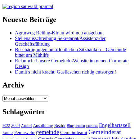
Neueste Beiträge
Agrarweg Reiting-Kiriau wird neu ausgebaut
Stellenausschreibung Sekretariat/Assistenz der
Geschäftsführung
Beschädigungen an öffentlichen Sitzbänken – Gemeinde
bittet um Mithilfe
Relaunch: Unsere Gemeinde-Website im neuen Corporate
Design
Damit’s nicht kracht: Gasflaschen richtig entsorgen!
Archiv
Archiv
Schlagwörter
Engelhartszell
2024
Bezirk
corona
Ausbildung
Blutspenden
2022
Andorf
Gemeinderat
gemeinde
Gemeindeamt
Feuerwehr
Familie
Job
Kinder
Gesunde Gemeinde
Innviertel