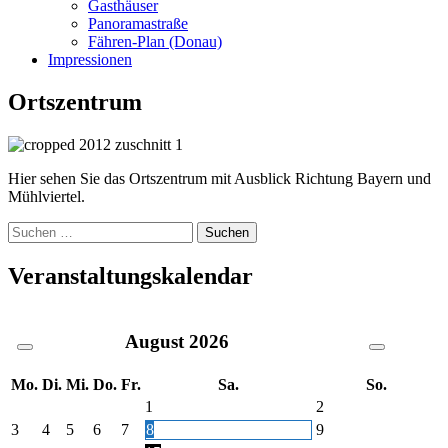
Gasthäuser
Panoramastraße
Fähren-Plan (Donau)
Impressionen
Ortszentrum
Hier sehen Sie das Ortszentrum mit Ausblick Richtung Bayern und
Mühlviertel.
Suche
nach:
Veranstaltungskalendar
August
2026
Mo.
Di.
Mi.
Do.
Fr.
Sa.
So.
1
2
3
4
5
6
7
8
9