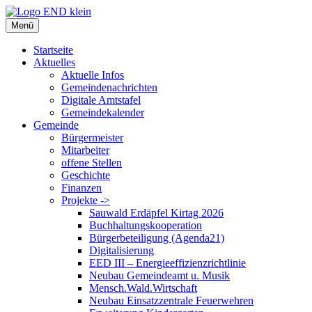
Zum
Inhalt
Menü
springen
Startseite
Aktuelles
Aktuelle Infos
Gemeindenachrichten
Digitale Amtstafel
Gemeindekalender
Gemeinde
Bürgermeister
Mitarbeiter
offene Stellen
Geschichte
Finanzen
Projekte ->
Sauwald Erdäpfel Kirtag 2026
Buchhaltungskooperation
Bürgerbeteiligung (Agenda21)
Digitalisierung
EED III – Energieeffizienzrichtlinie
Neubau Gemeindeamt u. Musik
Mensch.Wald.Wirtschaft
Neubau Einsatzzentrale Feuerwehren