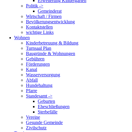
Erweiterung Kindergarten
Politik ->
Gemeinderat
Wirtschaft / Firmen
Bevölkerungsentwicklung
Kontaktstellen
wichtige Links
Wohnen
Kinderbetreuung & Bildung
Turnsaal Plan
Baugründe & Wohnungen
Gebühren
Förderungen
Kanal
Wasserversorgung
Abfall
Hundehaltung
Pfarre
Standesamt ->
Geburten
Eheschließungen
Sterbefälle
Vereine
Gesunde Gemeinde
Zivilschutz