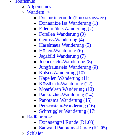
Tourismus
Allgemeines
Wandern ->
Donausteigrunde (Pankraziusweg)
Donaunixe Isa-Wanderung (1)
Erledtmühle-Wanderung (2)
Forellen-Wanderung (3)
Genuss-Wanderung (4)
Haselmaus-Wanderung (5)
Höhen-Wanderung (6)
Jagabild-Wanderung (7)
Jochenstein-Wanderung (8)
Jungfraunstein-Wanderung (9)
Kaiser-Wanderung (10)
Kapellen-Wanderung (11)
Kösslbach-Wanderung (12)
Moarfelsen-Wanderung (13)
Pankrazius-Wanderung (14)
Panorama-Wanderung (15)
Penzenstein-Wanderung (16)
Schmuggler-Wanderung (17)
Radfahren ->
Donauengtal-Runde (R1.03)
Sauwald Panorama-Runde (R1.05)
Schlafen