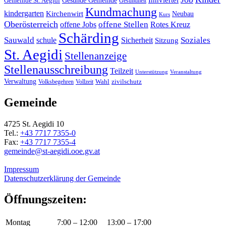
Gemeinde St. Aegidi
Gesundheit
Kundmachung
kindergarten
Kirchenwirt
Neubau
Kurs
Oberösterreich
offene Stellen
offene Jobs
Rotes Kreuz
Schärding
Sauwald
Soziales
schule
Sicherheit
Sitzung
St. Aegidi
Stellenanzeige
Stellenausschreibung
Teilzeit
Unterstützung
Veranstaltung
Verwaltung
Wahl
Volksbegehren
Vollzeit
zivilschutz
Gemeinde
4725 St. Aegidi 10
Tel.:
+43 7717 7355-0
Fax:
+43 7717 7355-4
gemeinde@st-aegidi.ooe.gv.at
Impressum
Datenschutzerklärung der Gemeinde
Öffnungszeiten:
Montag
7:00 – 12:00
13:00 – 17:00