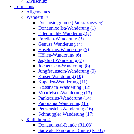
Zivilschutz
Tourismus
Allgemeines
Wandern ->
Donausteigrunde (Pankraziusweg)
Donaunixe Isa-Wanderung (1)
Erledtmühle-Wanderung (2)
Forellen-Wanderung (3)
Genuss-Wanderung (4)
Haselmaus-Wanderung (5)
Höhen-Wanderung (6)
Jagabild-Wanderung (7)
Jochenstein-Wanderung (8)
Jungfraunstein-Wanderung (9)
Kaiser-Wanderung (10)
Kapellen-Wanderung (11)
Kösslbach-Wanderung (12)
Moarfelsen-Wanderung (13)
Pankrazius-Wanderung (14)
Panorama-Wanderung (15)
Penzenstein-Wanderung (16)
Schmuggler-Wanderung (17)
Radfahren ->
Donauengtal-Runde (R1.03)
Sauwald Panorama-Runde (R1.05)