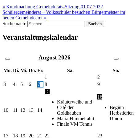
« Kundmachung Gemeinderats-Sitzung 01.07.2022
Schülergemeinderat – Volksschüler besuchen Bürgermeister im
neuen Gemeindeamt »
Suche nach:
Veranstaltungskalendar
August
2026
Mo.
Di.
Mi.
Do.
Fr.
Sa.
So.
1
2
3
4
5
6
7
8
9
15
16
Kräuterweihe und
Café der
Beginn
10
11
12
13
14
Goldhauben
Herbstferien
Maria Himmelfahrt
Union
Finale VM Tennis
17
18
19
20
21
22
23