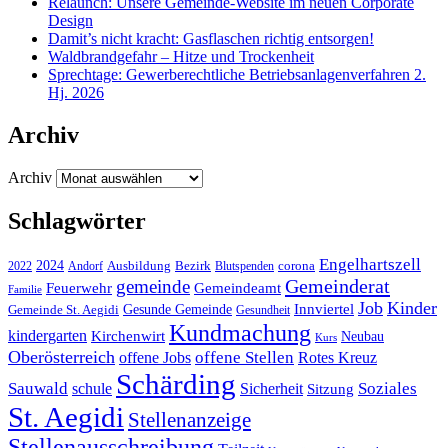
Relaunch: Unsere Gemeinde-Website im neuen Corporate
Design
Damit’s nicht kracht: Gasflaschen richtig entsorgen!
Waldbrandgefahr – Hitze und Trockenheit
Sprechtage: Gewerberechtliche Betriebsanlagenverfahren 2.
Hj. 2026
Archiv
Archiv
Schlagwörter
Engelhartszell
2024
Bezirk
corona
Ausbildung
Blutspenden
2022
Andorf
Gemeinderat
gemeinde
Gemeindeamt
Feuerwehr
Familie
Job
Kinder
Gesunde Gemeinde
Innviertel
Gemeinde St. Aegidi
Gesundheit
Kundmachung
kindergarten
Kirchenwirt
Neubau
Kurs
Oberösterreich
offene Stellen
offene Jobs
Rotes Kreuz
Schärding
Sauwald
Soziales
schule
Sicherheit
Sitzung
St. Aegidi
Stellenanzeige
Stellenausschreibung