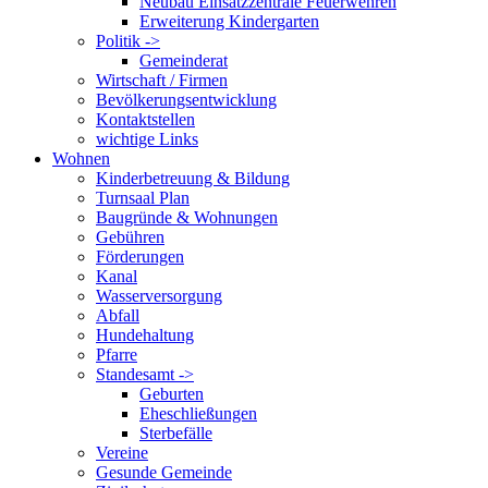
Neubau Einsatzzentrale Feuerwehren
Erweiterung Kindergarten
Politik ->
Gemeinderat
Wirtschaft / Firmen
Bevölkerungsentwicklung
Kontaktstellen
wichtige Links
Wohnen
Kinderbetreuung & Bildung
Turnsaal Plan
Baugründe & Wohnungen
Gebühren
Förderungen
Kanal
Wasserversorgung
Abfall
Hundehaltung
Pfarre
Standesamt ->
Geburten
Eheschließungen
Sterbefälle
Vereine
Gesunde Gemeinde