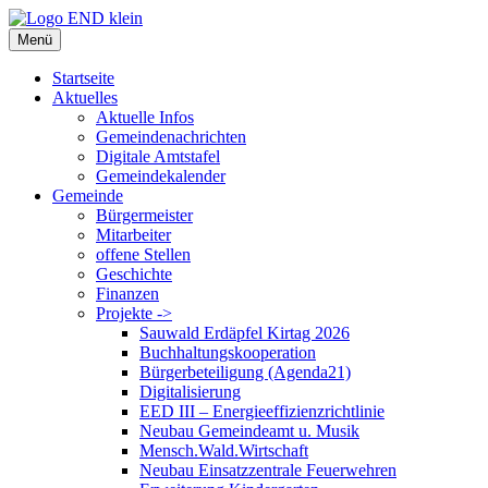
Zum
Inhalt
Menü
springen
Startseite
Aktuelles
Aktuelle Infos
Gemeindenachrichten
Digitale Amtstafel
Gemeindekalender
Gemeinde
Bürgermeister
Mitarbeiter
offene Stellen
Geschichte
Finanzen
Projekte ->
Sauwald Erdäpfel Kirtag 2026
Buchhaltungskooperation
Bürgerbeteiligung (Agenda21)
Digitalisierung
EED III – Energieeffizienzrichtlinie
Neubau Gemeindeamt u. Musik
Mensch.Wald.Wirtschaft
Neubau Einsatzzentrale Feuerwehren