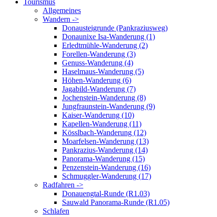
Tourismus
Allgemeines
Wandern ->
Donausteigrunde (Pankraziusweg)
Donaunixe Isa-Wanderung (1)
Erledtmühle-Wanderung (2)
Forellen-Wanderung (3)
Genuss-Wanderung (4)
Haselmaus-Wanderung (5)
Höhen-Wanderung (6)
Jagabild-Wanderung (7)
Jochenstein-Wanderung (8)
Jungfraunstein-Wanderung (9)
Kaiser-Wanderung (10)
Kapellen-Wanderung (11)
Kösslbach-Wanderung (12)
Moarfelsen-Wanderung (13)
Pankrazius-Wanderung (14)
Panorama-Wanderung (15)
Penzenstein-Wanderung (16)
Schmuggler-Wanderung (17)
Radfahren ->
Donauengtal-Runde (R1.03)
Sauwald Panorama-Runde (R1.05)
Schlafen