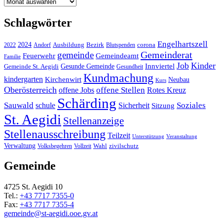
Archiv
Schlagwörter
Engelhartszell
2024
Bezirk
corona
Ausbildung
Blutspenden
2022
Andorf
Gemeinderat
gemeinde
Gemeindeamt
Feuerwehr
Familie
Job
Kinder
Gesunde Gemeinde
Innviertel
Gemeinde St. Aegidi
Gesundheit
Kundmachung
kindergarten
Kirchenwirt
Neubau
Kurs
Oberösterreich
offene Stellen
offene Jobs
Rotes Kreuz
Schärding
Sauwald
Soziales
schule
Sicherheit
Sitzung
St. Aegidi
Stellenanzeige
Stellenausschreibung
Teilzeit
Unterstützung
Veranstaltung
Verwaltung
Wahl
Volksbegehren
Vollzeit
zivilschutz
Gemeinde
4725 St. Aegidi 10
Tel.:
+43 7717 7355-0
Fax:
+43 7717 7355-4
gemeinde@st-aegidi.ooe.gv.at