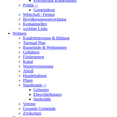
Erweiterung Kindergarten
Politik ->
Gemeinderat
Wirtschaft / Firmen
Bevölkerungsentwicklung
Kontaktstellen
wichtige Links
Wohnen
Kinderbetreuung & Bildung
Turnsaal Plan
Baugründe & Wohnungen
Gebühren
Förderungen
Kanal
Wasserversorgung
Abfall
Hundehaltung
Pfarre
Standesamt ->
Geburten
Eheschließungen
Sterbefälle
Vereine
Gesunde Gemeinde
Zivilschutz