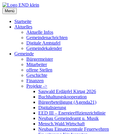
Zum
Inhalt
Menü
springen
Startseite
Aktuelles
Aktuelle Infos
Gemeindenachrichten
Digitale Amtstafel
Gemeindekalender
Gemeinde
Bürgermeister
Mitarbeiter
offene Stellen
Geschichte
Finanzen
Projekte ->
Sauwald Erdäpfel Kirtag 2026
Buchhaltungskooperation
Bürgerbeteiligung (Agenda21)
Digitalisierung
EED III – Energieeffizienzrichtlinie
Neubau Gemeindeamt u. Musik
Mensch.Wald.Wirtschaft
Neubau Einsatzzentrale Feuerwehren