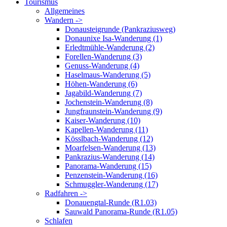
Tourismus
Allgemeines
Wandern ->
Donausteigrunde (Pankraziusweg)
Donaunixe Isa-Wanderung (1)
Erledtmühle-Wanderung (2)
Forellen-Wanderung (3)
Genuss-Wanderung (4)
Haselmaus-Wanderung (5)
Höhen-Wanderung (6)
Jagabild-Wanderung (7)
Jochenstein-Wanderung (8)
Jungfraunstein-Wanderung (9)
Kaiser-Wanderung (10)
Kapellen-Wanderung (11)
Kösslbach-Wanderung (12)
Moarfelsen-Wanderung (13)
Pankrazius-Wanderung (14)
Panorama-Wanderung (15)
Penzenstein-Wanderung (16)
Schmuggler-Wanderung (17)
Radfahren ->
Donauengtal-Runde (R1.03)
Sauwald Panorama-Runde (R1.05)
Schlafen