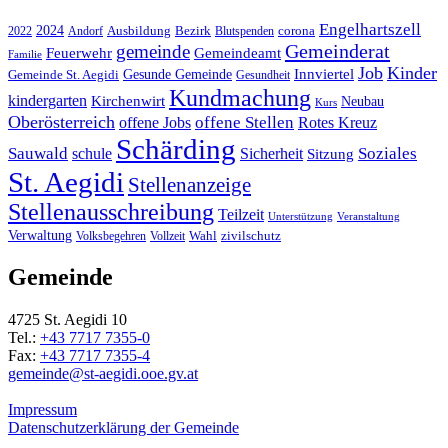
Engelhartszell
2024
Bezirk
corona
Ausbildung
Blutspenden
2022
Andorf
Gemeinderat
gemeinde
Gemeindeamt
Feuerwehr
Familie
Job
Kinder
Gesunde Gemeinde
Innviertel
Gemeinde St. Aegidi
Gesundheit
Kundmachung
kindergarten
Kirchenwirt
Neubau
Kurs
Oberösterreich
offene Stellen
offene Jobs
Rotes Kreuz
Schärding
Sauwald
Soziales
schule
Sicherheit
Sitzung
St. Aegidi
Stellenanzeige
Stellenausschreibung
Teilzeit
Unterstützung
Veranstaltung
Verwaltung
Wahl
Volksbegehren
Vollzeit
zivilschutz
Gemeinde
4725 St. Aegidi 10
Tel.:
+43 7717 7355-0
Fax:
+43 7717 7355-4
gemeinde@st-aegidi.ooe.gv.at
Impressum
Datenschutzerklärung der Gemeinde