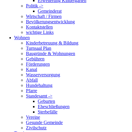
Erweiterung Kindergarten
Politik ->
Gemeinderat
Wirtschaft / Firmen
Bevölkerungsentwicklung
Kontaktstellen
wichtige Links
Wohnen
Kinderbetreuung & Bildung
Turnsaal Plan
Baugründe & Wohnungen
Gebühren
Förderungen
Kanal
Wasserversorgung
Abfall
Hundehaltung
Pfarre
Standesamt ->
Geburten
Eheschließungen
Sterbefälle
Vereine
Gesunde Gemeinde
Zivilschutz