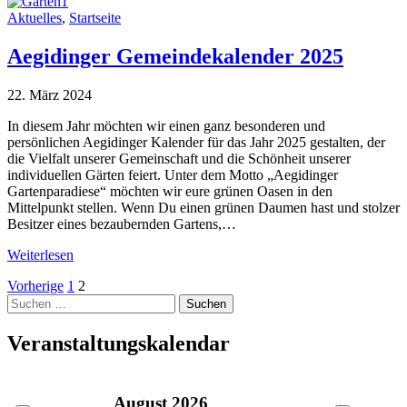
Aktuelles
,
Startseite
Aegidinger Gemeindekalender 2025
22. März 2024
In diesem Jahr möchten wir einen ganz besonderen und
persönlichen Aegidinger Kalender für das Jahr 2025 gestalten, der
die Vielfalt unserer Gemeinschaft und die Schönheit unserer
individuellen Gärten feiert. Unter dem Motto „Aegidinger
Gartenparadiese“ möchten wir eure grünen Oasen in den
Mittelpunkt stellen. Wenn Du einen grünen Daumen hast und stolzer
Besitzer eines bezaubernden Gartens,…
Weiterlesen
Seitennummerierung
Vorherige
1
2
Suche
der
nach:
Beiträge
Veranstaltungskalendar
August
2026