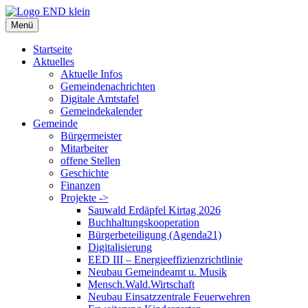
Zum
Inhalt
Menü
springen
Startseite
Aktuelles
Aktuelle Infos
Gemeindenachrichten
Digitale Amtstafel
Gemeindekalender
Gemeinde
Bürgermeister
Mitarbeiter
offene Stellen
Geschichte
Finanzen
Projekte ->
Sauwald Erdäpfel Kirtag 2026
Buchhaltungskooperation
Bürgerbeteiligung (Agenda21)
Digitalisierung
EED III – Energieeffizienzrichtlinie
Neubau Gemeindeamt u. Musik
Mensch.Wald.Wirtschaft
Neubau Einsatzzentrale Feuerwehren