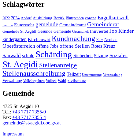
Schlagwörter
Engelhartszell
2024
Bezirk
corona
Ausbildung
Blutspenden
2022
Andorf
Gemeinderat
gemeinde
Gemeindeamt
Feuerwehr
Familie
Job
Kinder
Gesunde Gemeinde
Innviertel
Gemeinde St. Aegidi
Gesundheit
Kundmachung
kindergarten
Kirchenwirt
Neubau
Kurs
Oberösterreich
offene Stellen
offene Jobs
Rotes Kreuz
Schärding
Sauwald
Soziales
schule
Sicherheit
Sitzung
St. Aegidi
Stellenanzeige
Stellenausschreibung
Teilzeit
Unterstützung
Veranstaltung
Verwaltung
Wahl
Volksbegehren
Vollzeit
zivilschutz
Gemeinde
4725 St. Aegidi 10
Tel.:
+43 7717 7355-0
Fax:
+43 7717 7355-4
gemeinde@st-aegidi.ooe.gv.at
Impressum