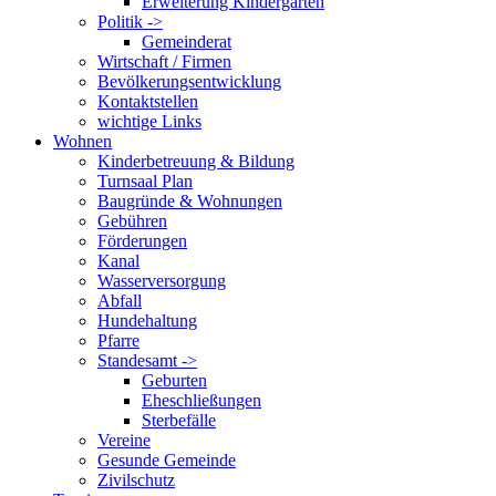
Erweiterung Kindergarten
Politik ->
Gemeinderat
Wirtschaft / Firmen
Bevölkerungsentwicklung
Kontaktstellen
wichtige Links
Wohnen
Kinderbetreuung & Bildung
Turnsaal Plan
Baugründe & Wohnungen
Gebühren
Förderungen
Kanal
Wasserversorgung
Abfall
Hundehaltung
Pfarre
Standesamt ->
Geburten
Eheschließungen
Sterbefälle
Vereine
Gesunde Gemeinde
Zivilschutz