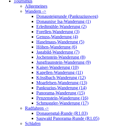
Tourismus
Allgemeines
Wandern ->
Donausteigrunde (Pankraziusweg)
Donaunixe Isa-Wanderung (1)
Erledtmühle-Wanderung (2)
Forellen-Wanderung (3)
Genuss-Wanderung (4)
Haselmaus-Wanderung (5)
Höhen-Wanderung (6)
Jagabild-Wanderung (7)
Jochenstein-Wanderung (8)
Jungfraunstein-Wanderung (9)
Kaiser-Wanderung (10)
Kapellen-Wanderung (11)
Kösslbach-Wanderung (12)
Moarfelsen-Wanderung (13)
Pankrazius-Wanderung (14)
Panorama-Wanderung (15)
Penzenstein-Wanderung (16)
Schmuggler-Wanderung (17)
Radfahren ->
Donauengtal-Runde (R1.03)
Sauwald Panorama-Runde (R1.05)
Schlafen