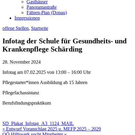
Gasthäuser
Panoramastraße
Fähren-Plan (Donau)
Impressionen
offene Stellen
,
Startseite
Infotag der Schule für Gesundheits- und
Krankenpflege Schärding
28. November 2024
Infotag am 07.02.2025 von 13:00 – 16:00 Uhr
Pflegestarter*innen Ausbildung ab 15 Jahren
Pflegefachassistanz
Berufsfindungspraktikum
SD_Plakat_Infotag_A3_1124_MAIL
Beitragsnavigation
« Entwurf Voranschlag 2025 u. MEFP 2025 – 2029
OÖ Hilfswerk sucht Mitarbeiter »