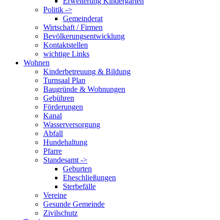
Erweiterung Kindergarten
Politik ->
Gemeinderat
Wirtschaft / Firmen
Bevölkerungsentwicklung
Kontaktstellen
wichtige Links
Wohnen
Kinderbetreuung & Bildung
Turnsaal Plan
Baugründe & Wohnungen
Gebühren
Förderungen
Kanal
Wasserversorgung
Abfall
Hundehaltung
Pfarre
Standesamt ->
Geburten
Eheschließungen
Sterbefälle
Vereine
Gesunde Gemeinde
Zivilschutz