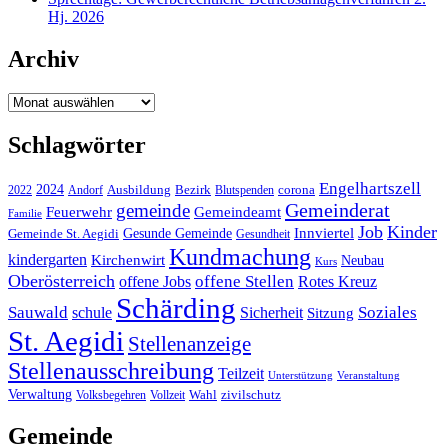
Hj. 2026
Archiv
Archiv
Schlagwörter
Engelhartszell
2024
Bezirk
corona
Ausbildung
Blutspenden
2022
Andorf
Gemeinderat
gemeinde
Gemeindeamt
Feuerwehr
Familie
Job
Kinder
Gesunde Gemeinde
Innviertel
Gemeinde St. Aegidi
Gesundheit
Kundmachung
kindergarten
Kirchenwirt
Neubau
Kurs
Oberösterreich
offene Stellen
offene Jobs
Rotes Kreuz
Schärding
Sauwald
Soziales
schule
Sicherheit
Sitzung
St. Aegidi
Stellenanzeige
Stellenausschreibung
Teilzeit
Unterstützung
Veranstaltung
Verwaltung
Wahl
Volksbegehren
Vollzeit
zivilschutz
Gemeinde