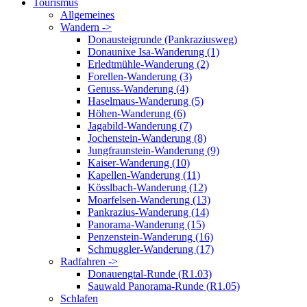
Tourismus
Allgemeines
Wandern ->
Donausteigrunde (Pankraziusweg)
Donaunixe Isa-Wanderung (1)
Erledtmühle-Wanderung (2)
Forellen-Wanderung (3)
Genuss-Wanderung (4)
Haselmaus-Wanderung (5)
Höhen-Wanderung (6)
Jagabild-Wanderung (7)
Jochenstein-Wanderung (8)
Jungfraunstein-Wanderung (9)
Kaiser-Wanderung (10)
Kapellen-Wanderung (11)
Kösslbach-Wanderung (12)
Moarfelsen-Wanderung (13)
Pankrazius-Wanderung (14)
Panorama-Wanderung (15)
Penzenstein-Wanderung (16)
Schmuggler-Wanderung (17)
Radfahren ->
Donauengtal-Runde (R1.03)
Sauwald Panorama-Runde (R1.05)
Schlafen