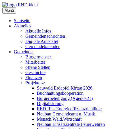
Zum
Inhalt
Menü
springen
Startseite
Aktuelles
Aktuelle Infos
Gemeindenachrichten
Digitale Amtstafel
Gemeindekalender
Gemeinde
Bürgermeister
Mitarbeiter
offene Stellen
Geschichte
Finanzen
Projekte ->
Sauwald Erdäpfel Kirtag 2026
Buchhaltungskooperation
Bürgerbeteiligung (Agenda21)
Digitalisierung
EED III – Energieeffizienzrichtlinie
Neubau Gemeindeamt u. Musik
Mensch.Wald.Wirtschaft
Neubau Einsatzzentrale Feuerwehren