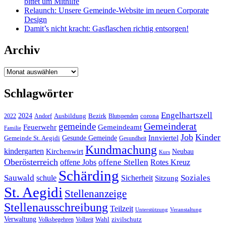
bittet um Mithilfe
Relaunch: Unsere Gemeinde-Website im neuen Corporate
Design
Damit’s nicht kracht: Gasflaschen richtig entsorgen!
Archiv
Archiv
Schlagwörter
Engelhartszell
2024
Bezirk
corona
Ausbildung
Blutspenden
2022
Andorf
Gemeinderat
gemeinde
Gemeindeamt
Feuerwehr
Familie
Job
Kinder
Gesunde Gemeinde
Innviertel
Gemeinde St. Aegidi
Gesundheit
Kundmachung
kindergarten
Kirchenwirt
Neubau
Kurs
Oberösterreich
offene Stellen
offene Jobs
Rotes Kreuz
Schärding
Sauwald
Soziales
schule
Sicherheit
Sitzung
St. Aegidi
Stellenanzeige
Stellenausschreibung
Teilzeit
Unterstützung
Veranstaltung
Verwaltung
Wahl
Volksbegehren
Vollzeit
zivilschutz