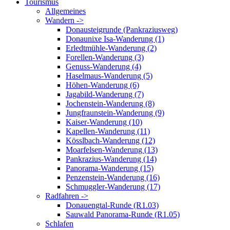
Tourismus
Allgemeines
Wandern ->
Donausteigrunde (Pankraziusweg)
Donaunixe Isa-Wanderung (1)
Erledtmühle-Wanderung (2)
Forellen-Wanderung (3)
Genuss-Wanderung (4)
Haselmaus-Wanderung (5)
Höhen-Wanderung (6)
Jagabild-Wanderung (7)
Jochenstein-Wanderung (8)
Jungfraunstein-Wanderung (9)
Kaiser-Wanderung (10)
Kapellen-Wanderung (11)
Kösslbach-Wanderung (12)
Moarfelsen-Wanderung (13)
Pankrazius-Wanderung (14)
Panorama-Wanderung (15)
Penzenstein-Wanderung (16)
Schmuggler-Wanderung (17)
Radfahren ->
Donauengtal-Runde (R1.03)
Sauwald Panorama-Runde (R1.05)
Schlafen