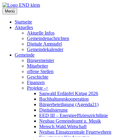
Zum
Inhalt
Menü
springen
Startseite
Aktuelles
Aktuelle Infos
Gemeindenachrichten
Digitale Amtstafel
Gemeindekalender
Gemeinde
Bürgermeister
Mitarbeiter
offene Stellen
Geschichte
Finanzen
Projekte ->
Sauwald Erdäpfel Kirtag 2026
Buchhaltungskooperation
Bürgerbeteiligung (Agenda21)
Digitalisierung
EED III – Energieeffizienzrichtlinie
Neubau Gemeindeamt u. Musik
Mensch.Wald.Wirtschaft
Neubau Einsatzzentrale Feuerwehren