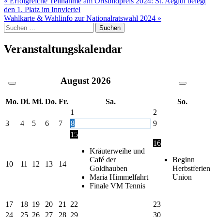
Beitragsnavigation
« Erfolgreiche Teilnahme am Ortsbildpreis 2024: St. Aegidi belegt
den 1. Platz im Innviertel
Wahlkarte & Wahlinfo zur Nationalratswahl 2024 »
Suche
nach:
Veranstaltungskalendar
August
2026
Mo.
Di.
Mi.
Do.
Fr.
Sa.
So.
1
2
3
4
5
6
7
8
9
15
16
Kräuterweihe und
Café der
Beginn
10
11
12
13
14
Goldhauben
Herbstferien
Maria Himmelfahrt
Union
Finale VM Tennis
17
18
19
20
21
22
23
24
25
26
27
28
29
30