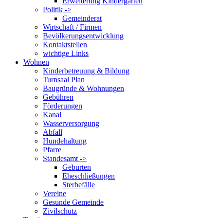
Erweiterung Kindergarten
Politik ->
Gemeinderat
Wirtschaft / Firmen
Bevölkerungsentwicklung
Kontaktstellen
wichtige Links
Wohnen
Kinderbetreuung & Bildung
Turnsaal Plan
Baugründe & Wohnungen
Gebühren
Förderungen
Kanal
Wasserversorgung
Abfall
Hundehaltung
Pfarre
Standesamt ->
Geburten
Eheschließungen
Sterbefälle
Vereine
Gesunde Gemeinde
Zivilschutz