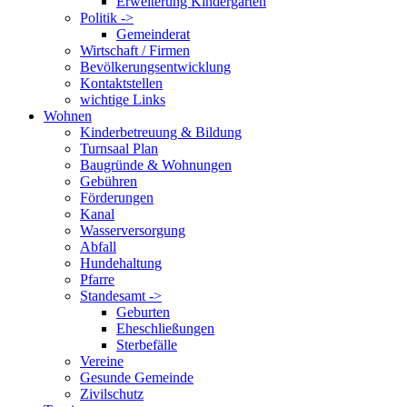
Erweiterung Kindergarten
Politik ->
Gemeinderat
Wirtschaft / Firmen
Bevölkerungsentwicklung
Kontaktstellen
wichtige Links
Wohnen
Kinderbetreuung & Bildung
Turnsaal Plan
Baugründe & Wohnungen
Gebühren
Förderungen
Kanal
Wasserversorgung
Abfall
Hundehaltung
Pfarre
Standesamt ->
Geburten
Eheschließungen
Sterbefälle
Vereine
Gesunde Gemeinde
Zivilschutz