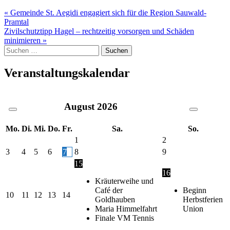
Beitragsnavigation
« Gemeinde St. Aegidi engagiert sich für die Region Sauwald-
Pramtal
Zivilschutztipp Hagel – rechtzeitig vorsorgen und Schäden
minimieren »
Suche
nach:
Veranstaltungskalendar
August
2026
Mo.
Di.
Mi.
Do.
Fr.
Sa.
So.
1
2
3
4
5
6
7
8
9
15
16
Kräuterweihe und
Café der
Beginn
10
11
12
13
14
Goldhauben
Herbstferien
Maria Himmelfahrt
Union
Finale VM Tennis