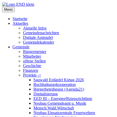
Zum
Inhalt
Menü
springen
Startseite
Aktuelles
Aktuelle Infos
Gemeindenachrichten
Digitale Amtstafel
Gemeindekalender
Gemeinde
Bürgermeister
Mitarbeiter
offene Stellen
Geschichte
Finanzen
Projekte ->
Sauwald Erdäpfel Kirtag 2026
Buchhaltungskooperation
Bürgerbeteiligung (Agenda21)
Digitalisierung
EED III – Energieeffizienzrichtlinie
Neubau Gemeindeamt u. Musik
Mensch.Wald.Wirtschaft
Neubau Einsatzzentrale Feuerwehren