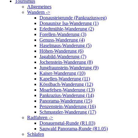
Tourismus
Allgemeines
Wandern ->
Donausteigrunde (Pankraziusweg)
Donaunixe Isa-Wanderung (1)
Erledtmühle-Wanderung (2)
Forellen-Wanderung (3)
Genuss-Wanderung (4)
Haselmaus-Wanderung (5)
Höhen-Wanderung (6)
Jagabild-Wanderung (7)
Jochenstein-Wanderung (8)
Jungfraunstein-Wanderung (9)
Kaiser-Wanderung (10)
Kapellen-Wanderung (11)
Kösslbach-Wanderung (12)
Moarfelsen-Wanderung (13)
Pankrazius-Wanderung (14)
Panorama-Wanderung (15)
Penzenstein-Wanderung (16)
Schmuggler-Wanderung (17)
Radfahren ->
Donauengtal-Runde (R1.03)
Sauwald Panorama-Runde (R1.05)
Schlafen