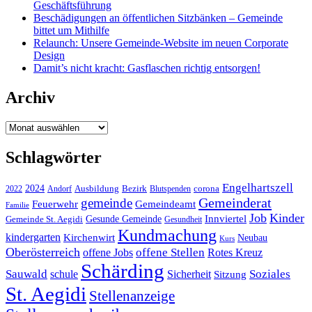
Geschäftsführung
Beschädigungen an öffentlichen Sitzbänken – Gemeinde
bittet um Mithilfe
Relaunch: Unsere Gemeinde-Website im neuen Corporate
Design
Damit’s nicht kracht: Gasflaschen richtig entsorgen!
Archiv
Archiv
Schlagwörter
Engelhartszell
2024
Bezirk
corona
Ausbildung
Blutspenden
2022
Andorf
Gemeinderat
gemeinde
Gemeindeamt
Feuerwehr
Familie
Job
Kinder
Gesunde Gemeinde
Innviertel
Gemeinde St. Aegidi
Gesundheit
Kundmachung
kindergarten
Kirchenwirt
Neubau
Kurs
Oberösterreich
offene Stellen
offene Jobs
Rotes Kreuz
Schärding
Sauwald
Soziales
schule
Sicherheit
Sitzung
St. Aegidi
Stellenanzeige