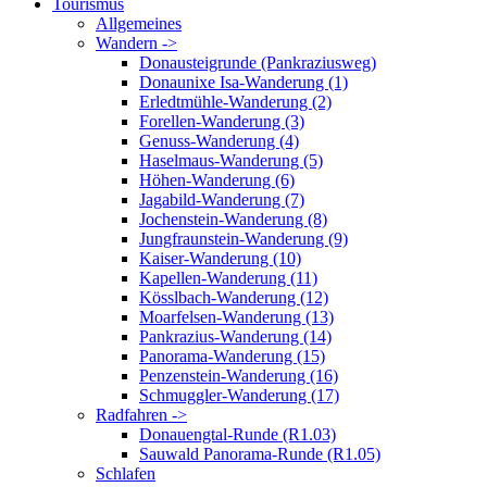
Tourismus
Allgemeines
Wandern ->
Donausteigrunde (Pankraziusweg)
Donaunixe Isa-Wanderung (1)
Erledtmühle-Wanderung (2)
Forellen-Wanderung (3)
Genuss-Wanderung (4)
Haselmaus-Wanderung (5)
Höhen-Wanderung (6)
Jagabild-Wanderung (7)
Jochenstein-Wanderung (8)
Jungfraunstein-Wanderung (9)
Kaiser-Wanderung (10)
Kapellen-Wanderung (11)
Kösslbach-Wanderung (12)
Moarfelsen-Wanderung (13)
Pankrazius-Wanderung (14)
Panorama-Wanderung (15)
Penzenstein-Wanderung (16)
Schmuggler-Wanderung (17)
Radfahren ->
Donauengtal-Runde (R1.03)
Sauwald Panorama-Runde (R1.05)
Schlafen