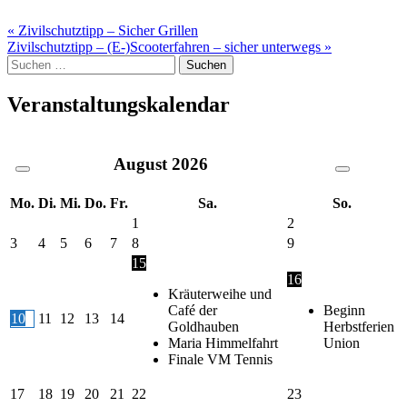
Beitragsnavigation
« Zivilschutztipp – Sicher Grillen
Zivilschutztipp – (E-)Scooterfahren – sicher unterwegs »
Suche
nach:
Veranstaltungskalendar
August
2026
Mo.
Di.
Mi.
Do.
Fr.
Sa.
So.
1
2
3
4
5
6
7
8
9
15
16
Kräuterweihe und
Café der
Beginn
10
11
12
13
14
Goldhauben
Herbstferien
Maria Himmelfahrt
Union
Finale VM Tennis
17
18
19
20
21
22
23