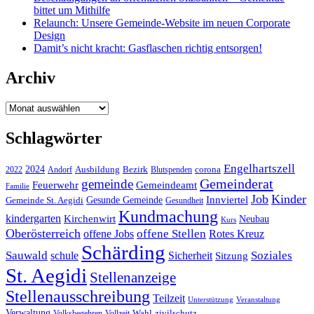
bittet um Mithilfe
Relaunch: Unsere Gemeinde-Website im neuen Corporate
Design
Damit’s nicht kracht: Gasflaschen richtig entsorgen!
Archiv
Archiv
Schlagwörter
Engelhartszell
2024
Bezirk
corona
Ausbildung
Blutspenden
2022
Andorf
Gemeinderat
gemeinde
Gemeindeamt
Feuerwehr
Familie
Job
Kinder
Gesunde Gemeinde
Innviertel
Gemeinde St. Aegidi
Gesundheit
Kundmachung
kindergarten
Kirchenwirt
Neubau
Kurs
Oberösterreich
offene Stellen
offene Jobs
Rotes Kreuz
Schärding
Sauwald
Soziales
schule
Sicherheit
Sitzung
St. Aegidi
Stellenanzeige
Stellenausschreibung
Teilzeit
Unterstützung
Veranstaltung
Verwaltung
Wahl
Volksbegehren
Vollzeit
zivilschutz