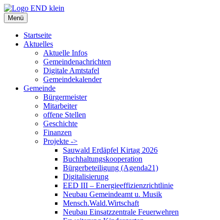
Zum
Inhalt
Menü
springen
Startseite
Aktuelles
Aktuelle Infos
Gemeindenachrichten
Digitale Amtstafel
Gemeindekalender
Gemeinde
Bürgermeister
Mitarbeiter
offene Stellen
Geschichte
Finanzen
Projekte ->
Sauwald Erdäpfel Kirtag 2026
Buchhaltungskooperation
Bürgerbeteiligung (Agenda21)
Digitalisierung
EED III – Energieeffizienzrichtlinie
Neubau Gemeindeamt u. Musik
Mensch.Wald.Wirtschaft
Neubau Einsatzzentrale Feuerwehren