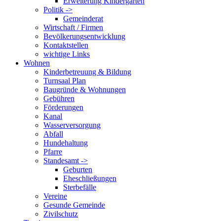
Erweiterung Kindergarten
Politik ->
Gemeinderat
Wirtschaft / Firmen
Bevölkerungsentwicklung
Kontaktstellen
wichtige Links
Wohnen
Kinderbetreuung & Bildung
Turnsaal Plan
Baugründe & Wohnungen
Gebühren
Förderungen
Kanal
Wasserversorgung
Abfall
Hundehaltung
Pfarre
Standesamt ->
Geburten
Eheschließungen
Sterbefälle
Vereine
Gesunde Gemeinde
Zivilschutz