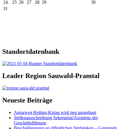
24
25
26
27
28
29
30
31
Standortdatenbank
Leader Region Sauwald-Pramtal
Neueste Beiträge
Agrarweg Reiting-Kiriau wird neu ausgebaut
Stellenausschreibung Sekretariat/Assistenz der
Geschäftsführung
Beschädigungen an öffentlichen Sitzbänken – Gemeinde