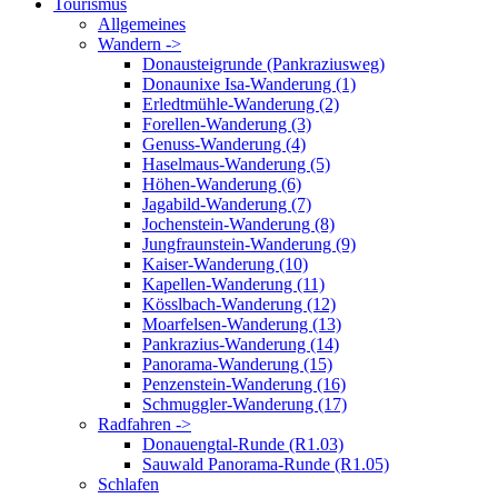
Tourismus
Allgemeines
Wandern ->
Donausteigrunde (Pankraziusweg)
Donaunixe Isa-Wanderung (1)
Erledtmühle-Wanderung (2)
Forellen-Wanderung (3)
Genuss-Wanderung (4)
Haselmaus-Wanderung (5)
Höhen-Wanderung (6)
Jagabild-Wanderung (7)
Jochenstein-Wanderung (8)
Jungfraunstein-Wanderung (9)
Kaiser-Wanderung (10)
Kapellen-Wanderung (11)
Kösslbach-Wanderung (12)
Moarfelsen-Wanderung (13)
Pankrazius-Wanderung (14)
Panorama-Wanderung (15)
Penzenstein-Wanderung (16)
Schmuggler-Wanderung (17)
Radfahren ->
Donauengtal-Runde (R1.03)
Sauwald Panorama-Runde (R1.05)
Schlafen