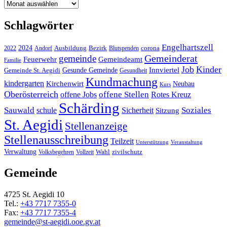
Archiv
Schlagwörter
Engelhartszell
2024
Bezirk
corona
Ausbildung
Blutspenden
2022
Andorf
Gemeinderat
gemeinde
Gemeindeamt
Feuerwehr
Familie
Job
Kinder
Gesunde Gemeinde
Innviertel
Gemeinde St. Aegidi
Gesundheit
Kundmachung
kindergarten
Kirchenwirt
Neubau
Kurs
Oberösterreich
offene Stellen
offene Jobs
Rotes Kreuz
Schärding
Sauwald
Soziales
schule
Sicherheit
Sitzung
St. Aegidi
Stellenanzeige
Stellenausschreibung
Teilzeit
Unterstützung
Veranstaltung
Verwaltung
Wahl
Volksbegehren
Vollzeit
zivilschutz
Gemeinde
4725 St. Aegidi 10
Tel.:
+43 7717 7355-0
Fax:
+43 7717 7355-4
gemeinde@st-aegidi.ooe.gv.at