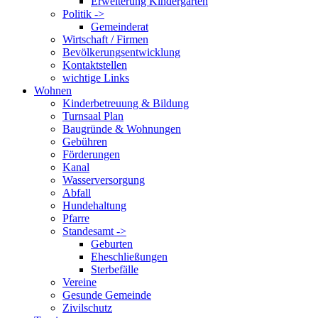
Erweiterung Kindergarten
Politik ->
Gemeinderat
Wirtschaft / Firmen
Bevölkerungsentwicklung
Kontaktstellen
wichtige Links
Wohnen
Kinderbetreuung & Bildung
Turnsaal Plan
Baugründe & Wohnungen
Gebühren
Förderungen
Kanal
Wasserversorgung
Abfall
Hundehaltung
Pfarre
Standesamt ->
Geburten
Eheschließungen
Sterbefälle
Vereine
Gesunde Gemeinde
Zivilschutz