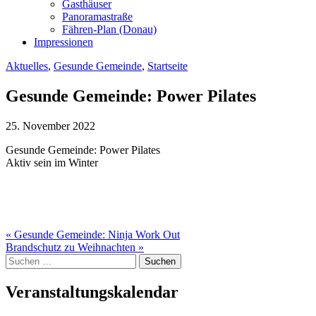
Gasthäuser
Panoramastraße
Fähren-Plan (Donau)
Impressionen
Aktuelles
,
Gesunde Gemeinde
,
Startseite
Gesunde Gemeinde: Power Pilates
25. November 2022
Gesunde Gemeinde: Power Pilates
Aktiv sein im Winter
Beitragsnavigation
« Gesunde Gemeinde: Ninja Work Out
Brandschutz zu Weihnachten »
Suche
nach:
Veranstaltungskalendar