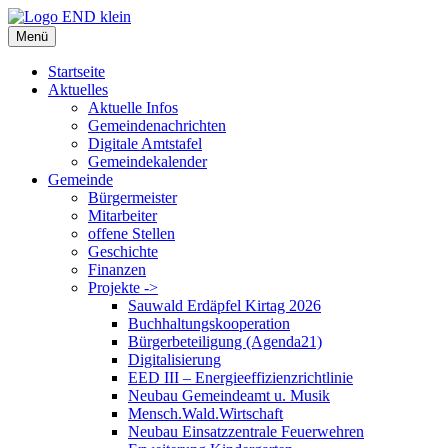
Zum
Inhalt
Menü
springen
Startseite
Aktuelles
Aktuelle Infos
Gemeindenachrichten
Digitale Amtstafel
Gemeindekalender
Gemeinde
Bürgermeister
Mitarbeiter
offene Stellen
Geschichte
Finanzen
Projekte ->
Sauwald Erdäpfel Kirtag 2026
Buchhaltungskooperation
Bürgerbeteiligung (Agenda21)
Digitalisierung
EED III – Energieeffizienzrichtlinie
Neubau Gemeindeamt u. Musik
Mensch.Wald.Wirtschaft
Neubau Einsatzzentrale Feuerwehren