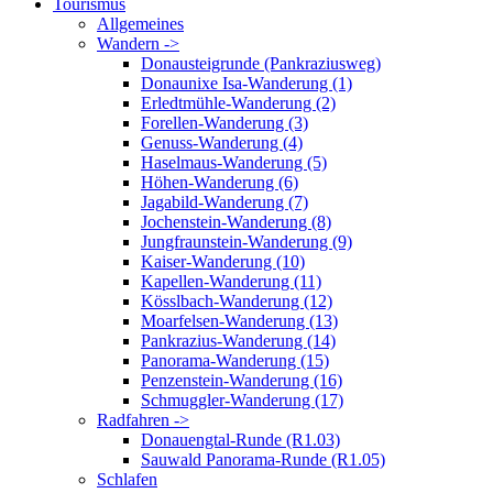
Tourismus
Allgemeines
Wandern ->
Donausteigrunde (Pankraziusweg)
Donaunixe Isa-Wanderung (1)
Erledtmühle-Wanderung (2)
Forellen-Wanderung (3)
Genuss-Wanderung (4)
Haselmaus-Wanderung (5)
Höhen-Wanderung (6)
Jagabild-Wanderung (7)
Jochenstein-Wanderung (8)
Jungfraunstein-Wanderung (9)
Kaiser-Wanderung (10)
Kapellen-Wanderung (11)
Kösslbach-Wanderung (12)
Moarfelsen-Wanderung (13)
Pankrazius-Wanderung (14)
Panorama-Wanderung (15)
Penzenstein-Wanderung (16)
Schmuggler-Wanderung (17)
Radfahren ->
Donauengtal-Runde (R1.03)
Sauwald Panorama-Runde (R1.05)
Schlafen