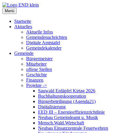
Zum
Inhalt
Menü
springen
Startseite
Aktuelles
Aktuelle Infos
Gemeindenachrichten
Digitale Amtstafel
Gemeindekalender
Gemeinde
Bürgermeister
Mitarbeiter
offene Stellen
Geschichte
Finanzen
Projekte ->
Sauwald Erdäpfel Kirtag 2026
Buchhaltungskooperation
Bürgerbeteiligung (Agenda21)
Digitalisierung
EED III – Energieeffizienzrichtlinie
Neubau Gemeindeamt u. Musik
Mensch.Wald.Wirtschaft
Neubau Einsatzzentrale Feuerwehren