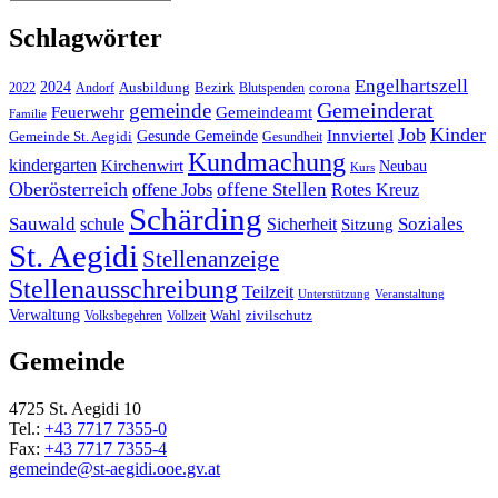
Schlagwörter
Engelhartszell
2024
Bezirk
corona
Ausbildung
Blutspenden
2022
Andorf
Gemeinderat
gemeinde
Gemeindeamt
Feuerwehr
Familie
Job
Kinder
Gesunde Gemeinde
Innviertel
Gemeinde St. Aegidi
Gesundheit
Kundmachung
kindergarten
Kirchenwirt
Neubau
Kurs
Oberösterreich
offene Stellen
offene Jobs
Rotes Kreuz
Schärding
Sauwald
Soziales
schule
Sicherheit
Sitzung
St. Aegidi
Stellenanzeige
Stellenausschreibung
Teilzeit
Unterstützung
Veranstaltung
Verwaltung
Wahl
Volksbegehren
Vollzeit
zivilschutz
Gemeinde
4725 St. Aegidi 10
Tel.:
+43 7717 7355-0
Fax:
+43 7717 7355-4
gemeinde@st-aegidi.ooe.gv.at