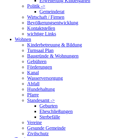
Erweiterung Kindergarten
Politik ->
Gemeinderat
Wirtschaft / Firmen
Bevölkerungsentwicklung
Kontaktstellen
wichtige Links
Wohnen
Kinderbetreuung & Bildung
Turnsaal Plan
Baugründe & Wohnungen
Gebühren
Förderungen
Kanal
Wasserversorgung
Abfall
Hundehaltung
Pfarre
Standesamt ->
Geburten
Eheschließungen
Sterbefälle
Vereine
Gesunde Gemeinde
Zivilschutz