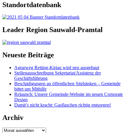
Standortdatenbank
Leader Region Sauwald-Pramtal
Neueste Beiträge
Agrarweg Reiting-Kiriau wird neu ausgebaut
Stellenausschreibung Sekretariat/Assistenz der
Geschäftsführung
Beschädigungen an öffentlichen Sitzbänken – Gemeinde
bittet um Mithilfe
Relaunch: Unsere Gemeinde-Website im neuen Corporate
Design
Damit’s nicht kracht: Gasflaschen richtig entsorgen!
Archiv
Archiv