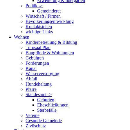
Erweiterung Kindergarten
Politik ->
Gemeinderat
Wirtschaft / Firmen
Bevölkerungsentwicklung
Kontaktstellen
wichtige Links
Wohnen
Kinderbetreuung & Bildung
Turnsaal Plan
Baugründe & Wohnungen
Gebühren
Förderungen
Kanal
Wasserversorgung
Abfall
Hundehaltung
Pfarre
Standesamt ->
Geburten
Eheschließungen
Sterbefälle
Vereine
Gesunde Gemeinde
Zivilschutz