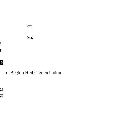
So.
2
9
16
Beginn Herbstferien Union
23
30