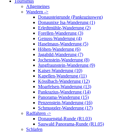
Tourismus
Allgemeines
Wandern ->
Donausteigrunde (Pankraziusweg)
Donaunixe Isa-Wanderung (1)
Erledtmühle-Wanderung (2)
Forellen-Wanderung (3)
Genuss-Wanderung (4)
Haselmaus-Wanderung (5)
Höhen-Wanderung (6)
Jagabild-Wanderung (7)
Jochenstein-Wanderung (8)
Jungfraunstein-Wanderung (9)
Kaiser-Wanderung (10)
Kapellen-Wanderung (11)
Kösslbach-Wanderung (12)
Moarfelsen-Wanderung (13)
Pankrazius-Wanderung (14)
Panorama-Wanderung (15)
Penzenstein-Wanderung (16)
Schmuggler-Wanderung (17)
Radfahren ->
Donauengtal-Runde (R1.03)
Sauwald Panorama-Runde (R1.05)
Schlafen