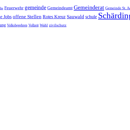
Gemeinderat
gemeinde
Gemeindeamt
Feuerwehr
Gemeinde St. A
lie
Schärdin
offene Stellen
Sauwald
ne Jobs
Rotes Kreuz
schule
tung
Wahl
Volksbegehren
Vollzeit
zivilschutz