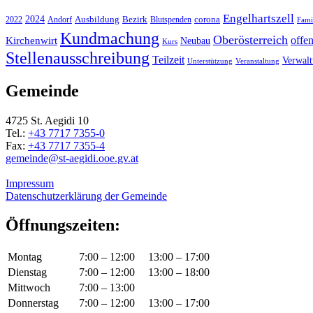
Engelhartszell
2024
Bezirk
corona
Ausbildung
Blutspenden
2022
Andorf
Fami
Kundmachung
Oberösterreich
Kirchenwirt
offe
Neubau
Kurs
Stellenausschreibung
Teilzeit
Verwal
Unterstützung
Veranstaltung
Gemeinde
4725 St. Aegidi 10
Tel.:
+43 7717 7355-0
Fax:
+43 7717 7355-4
gemeinde@st-aegidi.ooe.gv.at
Impressum
Datenschutzerklärung der Gemeinde
Öffnungszeiten:
Montag
7:00 – 12:00
13:00 – 17:00
Dienstag
7:00 – 12:00
13:00 – 18:00
Mittwoch
7:00 – 13:00
Donnerstag
7:00 – 12:00
13:00 – 17:00