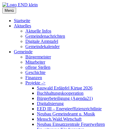
Zum
Inhalt
Menü
springen
Startseite
Aktuelles
Aktuelle Infos
Gemeindenachrichten
Digitale Amtstafel
Gemeindekalender
Gemeinde
Bürgermeister
Mitarbeiter
offene Stellen
Geschichte
Finanzen
Projekte ->
Sauwald Erdäpfel Kirtag 2026
Buchhaltungskooperation
Bürgerbeteiligung (Agenda21)
Digitalisierung
EED III – Energieeffizienzrichtlinie
Neubau Gemeindeamt u. Musik
Mensch.Wald.Wirtschaft
Neubau Einsatzzentrale Feuerwehren