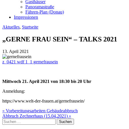
Gasthäuser
Panoramastraße
Fähren-Plan (Donau)
Impressionen
Aktuelles
,
Startseite
„GERNE FRAU SEIN“ – TALKS 2021
13. April 2021
z_0421 wdf 1_1 gernefrausein
Mittwoch 21. April 2021 von 18:30 bis 20 Uhr
Anmeldung:
https://www.welt-der-frauen.at/gernefrausein/
Beitragsnavigation
« Vorbereitungsarbeiten Gebäudeabbruch
Abbruch Zechnerhaus (15.04.2021) »
Suche
nach: