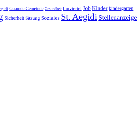
Job
Kinder
kindergarten
Gesunde Gemeinde
Innviertel
egidi
Gesundheit
g
St. Aegidi
Stellenanzeige
Soziales
Sicherheit
Sitzung