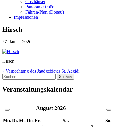
Gasthäuser
Panoramastraße
Fähren-Plan (Donau)
Impressionen
Hirsch
27. Januar 2026
Hirsch
Beitragsnavigation
« Verpachtung des Jagdgebietes St. Aegidi
Suche
nach:
Veranstaltungskalendar
August
2026
Mo.
Di.
Mi.
Do.
Fr.
Sa.
So.
1
2