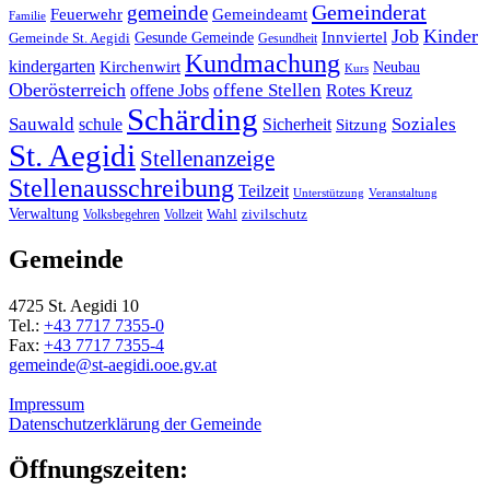
Gemeinderat
gemeinde
Gemeindeamt
Feuerwehr
Familie
Job
Kinder
Gesunde Gemeinde
Innviertel
Gemeinde St. Aegidi
Gesundheit
Kundmachung
kindergarten
Kirchenwirt
Neubau
Kurs
Oberösterreich
offene Stellen
offene Jobs
Rotes Kreuz
Schärding
Sauwald
Soziales
schule
Sicherheit
Sitzung
St. Aegidi
Stellenanzeige
Stellenausschreibung
Teilzeit
Unterstützung
Veranstaltung
Verwaltung
Wahl
Volksbegehren
Vollzeit
zivilschutz
Gemeinde
4725 St. Aegidi 10
Tel.:
+43 7717 7355-0
Fax:
+43 7717 7355-4
gemeinde@st-aegidi.ooe.gv.at
Impressum
Datenschutzerklärung der Gemeinde
Öffnungszeiten: