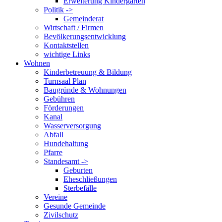
Erweiterung Kindergarten
Politik ->
Gemeinderat
Wirtschaft / Firmen
Bevölkerungsentwicklung
Kontaktstellen
wichtige Links
Wohnen
Kinderbetreuung & Bildung
Turnsaal Plan
Baugründe & Wohnungen
Gebühren
Förderungen
Kanal
Wasserversorgung
Abfall
Hundehaltung
Pfarre
Standesamt ->
Geburten
Eheschließungen
Sterbefälle
Vereine
Gesunde Gemeinde
Zivilschutz