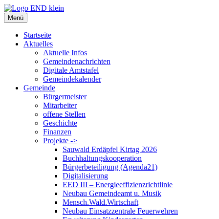
Zum
Inhalt
Menü
springen
Startseite
Aktuelles
Aktuelle Infos
Gemeindenachrichten
Digitale Amtstafel
Gemeindekalender
Gemeinde
Bürgermeister
Mitarbeiter
offene Stellen
Geschichte
Finanzen
Projekte ->
Sauwald Erdäpfel Kirtag 2026
Buchhaltungskooperation
Bürgerbeteiligung (Agenda21)
Digitalisierung
EED III – Energieeffizienzrichtlinie
Neubau Gemeindeamt u. Musik
Mensch.Wald.Wirtschaft
Neubau Einsatzzentrale Feuerwehren