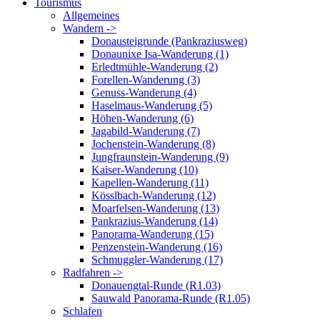
Tourismus
Allgemeines
Wandern ->
Donausteigrunde (Pankraziusweg)
Donaunixe Isa-Wanderung (1)
Erledtmühle-Wanderung (2)
Forellen-Wanderung (3)
Genuss-Wanderung (4)
Haselmaus-Wanderung (5)
Höhen-Wanderung (6)
Jagabild-Wanderung (7)
Jochenstein-Wanderung (8)
Jungfraunstein-Wanderung (9)
Kaiser-Wanderung (10)
Kapellen-Wanderung (11)
Kösslbach-Wanderung (12)
Moarfelsen-Wanderung (13)
Pankrazius-Wanderung (14)
Panorama-Wanderung (15)
Penzenstein-Wanderung (16)
Schmuggler-Wanderung (17)
Radfahren ->
Donauengtal-Runde (R1.03)
Sauwald Panorama-Runde (R1.05)
Schlafen