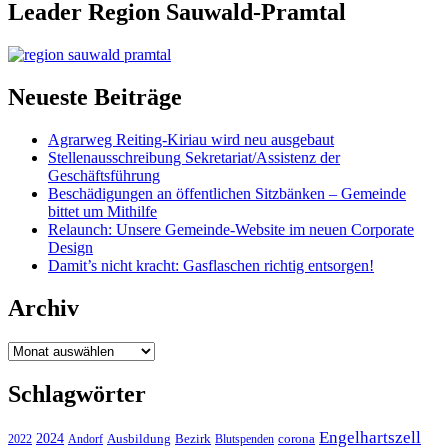
Leader Region Sauwald-Pramtal
Neueste Beiträge
Agrarweg Reiting-Kiriau wird neu ausgebaut
Stellenausschreibung Sekretariat/Assistenz der
Geschäftsführung
Beschädigungen an öffentlichen Sitzbänken – Gemeinde
bittet um Mithilfe
Relaunch: Unsere Gemeinde-Website im neuen Corporate
Design
Damit’s nicht kracht: Gasflaschen richtig entsorgen!
Archiv
Archiv
Schlagwörter
Engelhartszell
2024
Bezirk
corona
Ausbildung
Blutspenden
2022
Andorf