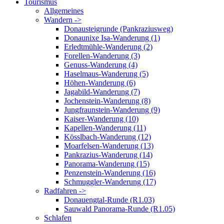
Tourismus
Allgemeines
Wandern ->
Donausteigrunde (Pankraziusweg)
Donaunixe Isa-Wanderung (1)
Erledtmühle-Wanderung (2)
Forellen-Wanderung (3)
Genuss-Wanderung (4)
Haselmaus-Wanderung (5)
Höhen-Wanderung (6)
Jagabild-Wanderung (7)
Jochenstein-Wanderung (8)
Jungfraunstein-Wanderung (9)
Kaiser-Wanderung (10)
Kapellen-Wanderung (11)
Kösslbach-Wanderung (12)
Moarfelsen-Wanderung (13)
Pankrazius-Wanderung (14)
Panorama-Wanderung (15)
Penzenstein-Wanderung (16)
Schmuggler-Wanderung (17)
Radfahren ->
Donauengtal-Runde (R1.03)
Sauwald Panorama-Runde (R1.05)
Schlafen