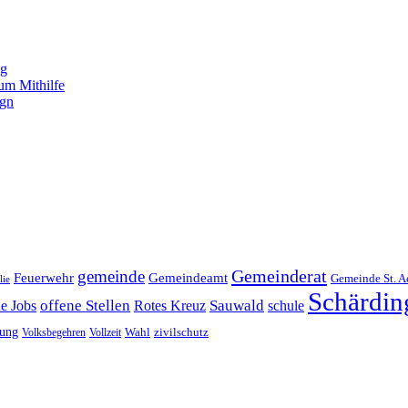
ng
um Mithilfe
ign
Gemeinderat
gemeinde
Gemeindeamt
Feuerwehr
Gemeinde St. A
lie
Schärdin
offene Stellen
Sauwald
ne Jobs
Rotes Kreuz
schule
tung
Wahl
Volksbegehren
Vollzeit
zivilschutz