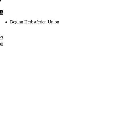
9
16
Beginn Herbstferien Union
23
30