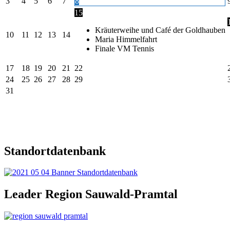
3
4
5
6
7
8
15
Kräuterweihe und Café der Goldhauben
10
11
12
13
14
Maria Himmelfahrt
Finale VM Tennis
17
18
19
20
21
22
24
25
26
27
28
29
31
Standortdatenbank
Leader Region Sauwald-Pramtal