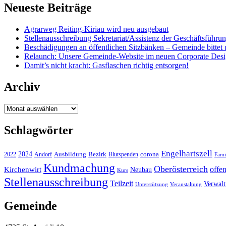
Neueste Beiträge
Agrarweg Reiting-Kiriau wird neu ausgebaut
Stellenausschreibung Sekretariat/Assistenz der Geschäftsführu
Beschädigungen an öffentlichen Sitzbänken – Gemeinde bittet 
Relaunch: Unsere Gemeinde-Website im neuen Corporate Des
Damit’s nicht kracht: Gasflaschen richtig entsorgen!
Archiv
Archiv
Schlagwörter
Engelhartszell
2024
Bezirk
corona
Ausbildung
Blutspenden
2022
Andorf
Fami
Kundmachung
Oberösterreich
Kirchenwirt
offe
Neubau
Kurs
Stellenausschreibung
Teilzeit
Verwal
Unterstützung
Veranstaltung
Gemeinde