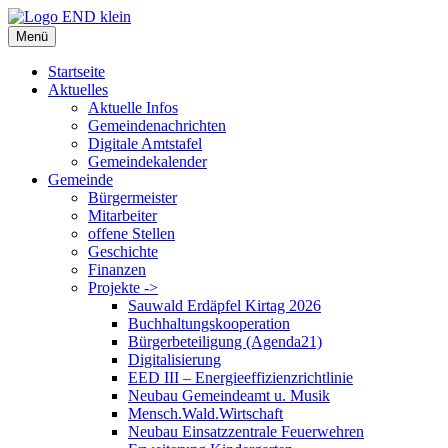
Zum
Inhalt
Menü
springen
Startseite
Aktuelles
Aktuelle Infos
Gemeindenachrichten
Digitale Amtstafel
Gemeindekalender
Gemeinde
Bürgermeister
Mitarbeiter
offene Stellen
Geschichte
Finanzen
Projekte ->
Sauwald Erdäpfel Kirtag 2026
Buchhaltungskooperation
Bürgerbeteiligung (Agenda21)
Digitalisierung
EED III – Energieeffizienzrichtlinie
Neubau Gemeindeamt u. Musik
Mensch.Wald.Wirtschaft
Neubau Einsatzzentrale Feuerwehren