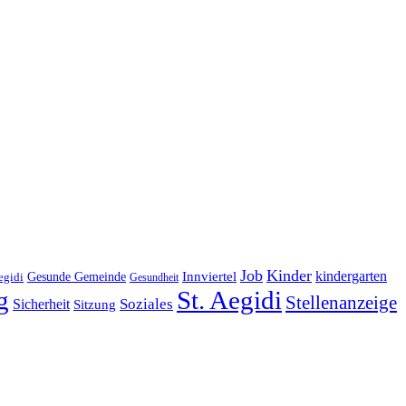
Job
Kinder
kindergarten
Gesunde Gemeinde
Innviertel
egidi
Gesundheit
g
St. Aegidi
Stellenanzeige
Soziales
Sicherheit
Sitzung