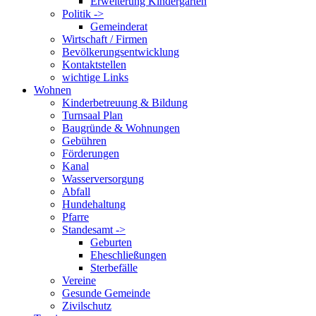
Erweiterung Kindergarten
Politik ->
Gemeinderat
Wirtschaft / Firmen
Bevölkerungsentwicklung
Kontaktstellen
wichtige Links
Wohnen
Kinderbetreuung & Bildung
Turnsaal Plan
Baugründe & Wohnungen
Gebühren
Förderungen
Kanal
Wasserversorgung
Abfall
Hundehaltung
Pfarre
Standesamt ->
Geburten
Eheschließungen
Sterbefälle
Vereine
Gesunde Gemeinde
Zivilschutz