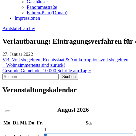
Gasthäuser
Panoramastraße
Fähren-Plan (Donau)
Impressionen
Amtstafel_archiv
Verlautbarung: Eintragungsverfahren für 
27. Januar 2022
VB_Volksbegehren_Rechtsstaat & Antikorruptionsvolksbegehren
Beitragsnavigation
« Wohnzimmertests sind zurück!
Gesunde Gemeinde: 10.000 Schritte am Tag »
Suche
nach:
Veranstaltungskalendar
August
2026
Mo.
Di.
Mi.
Do.
Fr.
Sa.
1