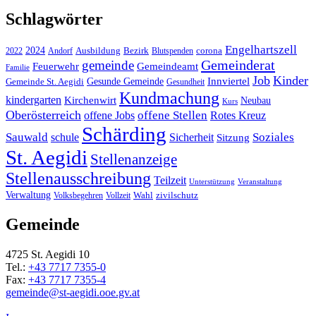
Schlagwörter
Engelhartszell
2024
Bezirk
corona
Ausbildung
Blutspenden
2022
Andorf
Gemeinderat
gemeinde
Gemeindeamt
Feuerwehr
Familie
Job
Kinder
Gesunde Gemeinde
Innviertel
Gemeinde St. Aegidi
Gesundheit
Kundmachung
kindergarten
Kirchenwirt
Neubau
Kurs
Oberösterreich
offene Stellen
offene Jobs
Rotes Kreuz
Schärding
Sauwald
Soziales
schule
Sicherheit
Sitzung
St. Aegidi
Stellenanzeige
Stellenausschreibung
Teilzeit
Unterstützung
Veranstaltung
Verwaltung
Wahl
Volksbegehren
Vollzeit
zivilschutz
Gemeinde
4725 St. Aegidi 10
Tel.:
+43 7717 7355-0
Fax:
+43 7717 7355-4
gemeinde@st-aegidi.ooe.gv.at