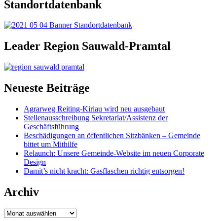
Standortdatenbank
Leader Region Sauwald-Pramtal
Neueste Beiträge
Agrarweg Reiting-Kiriau wird neu ausgebaut
Stellenausschreibung Sekretariat/Assistenz der
Geschäftsführung
Beschädigungen an öffentlichen Sitzbänken – Gemeinde
bittet um Mithilfe
Relaunch: Unsere Gemeinde-Website im neuen Corporate
Design
Damit’s nicht kracht: Gasflaschen richtig entsorgen!
Archiv
Archiv