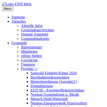
Zum
Inhalt
Menü
springen
Startseite
Aktuelles
Aktuelle Infos
Gemeindenachrichten
Digitale Amtstafel
Gemeindekalender
Gemeinde
Bürgermeister
Mitarbeiter
offene Stellen
Geschichte
Finanzen
Projekte ->
Sauwald Erdäpfel Kirtag 2026
Buchhaltungskooperation
Bürgerbeteiligung (Agenda21)
Digitalisierung
EED III – Energieeffizienzrichtlinie
Neubau Gemeindeamt u. Musik
Mensch.Wald.Wirtschaft
Neubau Einsatzzentrale Feuerwehren