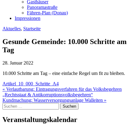
Gasthäuser
Panoramastraße
Fähren-Plan (Donau)
Impressionen
Aktuelles
,
Startseite
Gesunde Gemeinde: 10.000 Schritte am
Tag
28. Januar 2022
10.000 Schritte am Tag – eine einfache Regel um fit zu bleiben.
Artikel_10_000_Schritte_A4
Beitragsnavigation
« Verlautbarung: Eintragungsverfahren für das Volksbegehren
„Rechtsstaat & Antikorruptionsvolksbegehren“
Kundmachung: Wasserversorgungsanlage Walleiten »
Suche
nach:
Veranstaltungskalendar