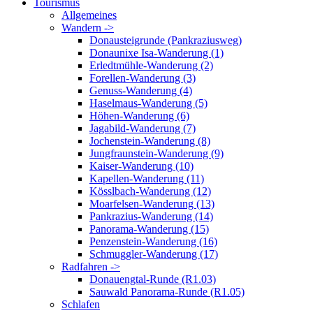
Tourismus
Allgemeines
Wandern ->
Donausteigrunde (Pankraziusweg)
Donaunixe Isa-Wanderung (1)
Erledtmühle-Wanderung (2)
Forellen-Wanderung (3)
Genuss-Wanderung (4)
Haselmaus-Wanderung (5)
Höhen-Wanderung (6)
Jagabild-Wanderung (7)
Jochenstein-Wanderung (8)
Jungfraunstein-Wanderung (9)
Kaiser-Wanderung (10)
Kapellen-Wanderung (11)
Kösslbach-Wanderung (12)
Moarfelsen-Wanderung (13)
Pankrazius-Wanderung (14)
Panorama-Wanderung (15)
Penzenstein-Wanderung (16)
Schmuggler-Wanderung (17)
Radfahren ->
Donauengtal-Runde (R1.03)
Sauwald Panorama-Runde (R1.05)
Schlafen