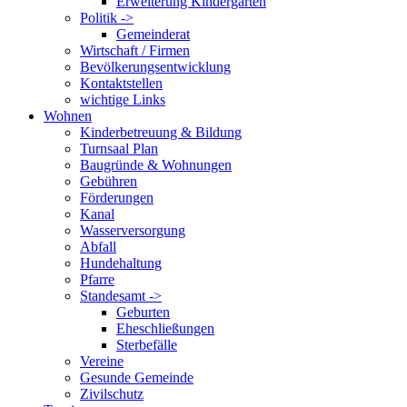
Erweiterung Kindergarten
Politik ->
Gemeinderat
Wirtschaft / Firmen
Bevölkerungsentwicklung
Kontaktstellen
wichtige Links
Wohnen
Kinderbetreuung & Bildung
Turnsaal Plan
Baugründe & Wohnungen
Gebühren
Förderungen
Kanal
Wasserversorgung
Abfall
Hundehaltung
Pfarre
Standesamt ->
Geburten
Eheschließungen
Sterbefälle
Vereine
Gesunde Gemeinde
Zivilschutz