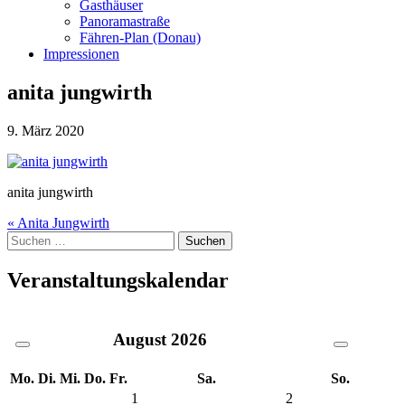
Gasthäuser
Panoramastraße
Fähren-Plan (Donau)
Impressionen
anita jungwirth
9. März 2020
anita jungwirth
Beitragsnavigation
« Anita Jungwirth
Suche
nach:
Veranstaltungskalendar
August
2026
Mo.
Di.
Mi.
Do.
Fr.
Sa.
So.
1
2