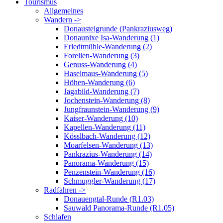
Tourismus
Allgemeines
Wandern ->
Donausteigrunde (Pankraziusweg)
Donaunixe Isa-Wanderung (1)
Erledtmühle-Wanderung (2)
Forellen-Wanderung (3)
Genuss-Wanderung (4)
Haselmaus-Wanderung (5)
Höhen-Wanderung (6)
Jagabild-Wanderung (7)
Jochenstein-Wanderung (8)
Jungfraunstein-Wanderung (9)
Kaiser-Wanderung (10)
Kapellen-Wanderung (11)
Kösslbach-Wanderung (12)
Moarfelsen-Wanderung (13)
Pankrazius-Wanderung (14)
Panorama-Wanderung (15)
Penzenstein-Wanderung (16)
Schmuggler-Wanderung (17)
Radfahren ->
Donauengtal-Runde (R1.03)
Sauwald Panorama-Runde (R1.05)
Schlafen