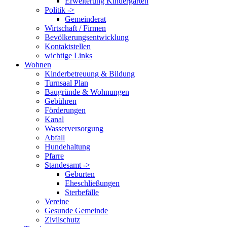
Erweiterung Kindergarten
Politik ->
Gemeinderat
Wirtschaft / Firmen
Bevölkerungsentwicklung
Kontaktstellen
wichtige Links
Wohnen
Kinderbetreuung & Bildung
Turnsaal Plan
Baugründe & Wohnungen
Gebühren
Förderungen
Kanal
Wasserversorgung
Abfall
Hundehaltung
Pfarre
Standesamt ->
Geburten
Eheschließungen
Sterbefälle
Vereine
Gesunde Gemeinde
Zivilschutz