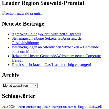
Leader Region Sauwald-Pramtal
Neueste Beiträge
Agrarweg Reiting-Kiriau wird neu ausgebaut
Stellenausschreibung Sekretariat/Assistenz der
Geschäftsführung
Beschädigungen an öffentlichen Sitzbänken – Gemeinde
bittet um Mithilfe
Relaunch: Unsere Gemeinde-Website im neuen Corporate
Design
Damit’s nicht kracht: Gasflaschen richtig entsorgen!
Archiv
Archiv
Schlagwörter
Engelhartszell
2024
Bezirk
corona
Ausbildung
Blutspenden
2022
Andorf