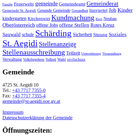
Gemeinderat
gemeinde
Gemeindeamt
Feuerwehr
Familie
Job
Kinder
Gesunde Gemeinde
Innviertel
Gemeinde St. Aegidi
Gesundheit
Kundmachung
kindergarten
Kirchenwirt
Neubau
Kurs
Oberösterreich
offene Stellen
offene Jobs
Rotes Kreuz
Schärding
Sauwald
Soziales
schule
Sicherheit
Sitzung
St. Aegidi
Stellenanzeige
Stellenausschreibung
Teilzeit
Unterstützung
Veranstaltung
Verwaltung
Wahl
Volksbegehren
Vollzeit
zivilschutz
Gemeinde
4725 St. Aegidi 10
Tel.:
+43 7717 7355-0
Fax:
+43 7717 7355-4
gemeinde@st-aegidi.ooe.gv.at
Impressum
Datenschutzerklärung der Gemeinde
Öffnungszeiten: