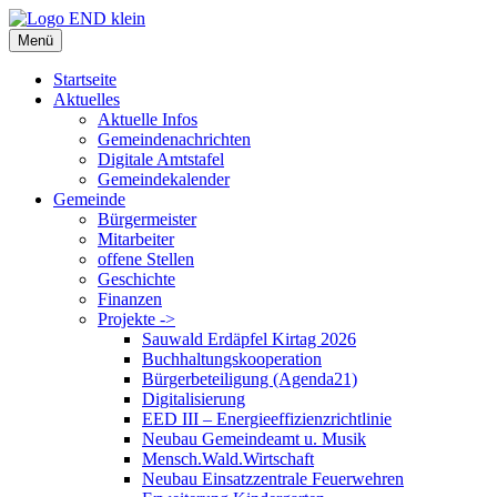
Zum
Inhalt
Menü
springen
Startseite
Aktuelles
Aktuelle Infos
Gemeindenachrichten
Digitale Amtstafel
Gemeindekalender
Gemeinde
Bürgermeister
Mitarbeiter
offene Stellen
Geschichte
Finanzen
Projekte ->
Sauwald Erdäpfel Kirtag 2026
Buchhaltungskooperation
Bürgerbeteiligung (Agenda21)
Digitalisierung
EED III – Energieeffizienzrichtlinie
Neubau Gemeindeamt u. Musik
Mensch.Wald.Wirtschaft
Neubau Einsatzzentrale Feuerwehren