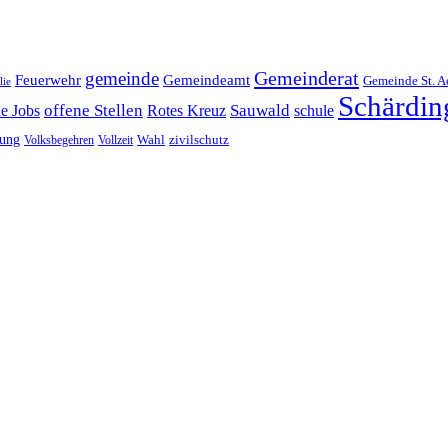
Gemeinderat
gemeinde
Gemeindeamt
Feuerwehr
Gemeinde St. A
lie
Schärdin
offene Stellen
Sauwald
ne Jobs
Rotes Kreuz
schule
tung
Wahl
Volksbegehren
Vollzeit
zivilschutz