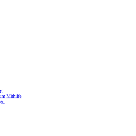
ng
um Mithilfe
ign