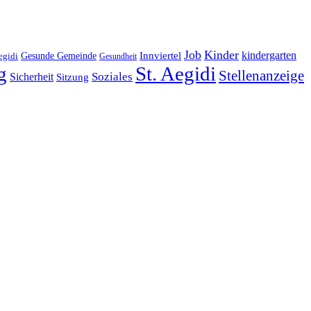
Job
Kinder
kindergarten
Gesunde Gemeinde
Innviertel
egidi
Gesundheit
g
St. Aegidi
Stellenanzeige
Soziales
Sicherheit
Sitzung