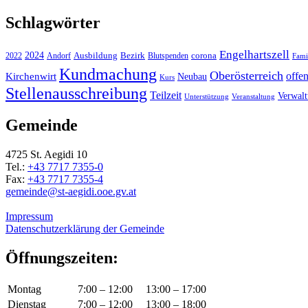
Schlagwörter
Engelhartszell
2024
Bezirk
corona
Ausbildung
Blutspenden
2022
Andorf
Fami
Kundmachung
Oberösterreich
Kirchenwirt
offe
Neubau
Kurs
Stellenausschreibung
Teilzeit
Verwal
Unterstützung
Veranstaltung
Gemeinde
4725 St. Aegidi 10
Tel.:
+43 7717 7355-0
Fax:
+43 7717 7355-4
gemeinde@st-aegidi.ooe.gv.at
Impressum
Datenschutzerklärung der Gemeinde
Öffnungszeiten:
Montag
7:00 – 12:00
13:00 – 17:00
Dienstag
7:00 – 12:00
13:00 – 18:00