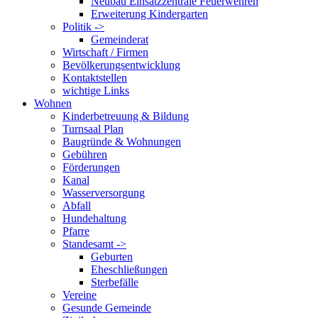
Neubau Einsatzzentrale Feuerwehren
Erweiterung Kindergarten
Politik ->
Gemeinderat
Wirtschaft / Firmen
Bevölkerungsentwicklung
Kontaktstellen
wichtige Links
Wohnen
Kinderbetreuung & Bildung
Turnsaal Plan
Baugründe & Wohnungen
Gebühren
Förderungen
Kanal
Wasserversorgung
Abfall
Hundehaltung
Pfarre
Standesamt ->
Geburten
Eheschließungen
Sterbefälle
Vereine
Gesunde Gemeinde