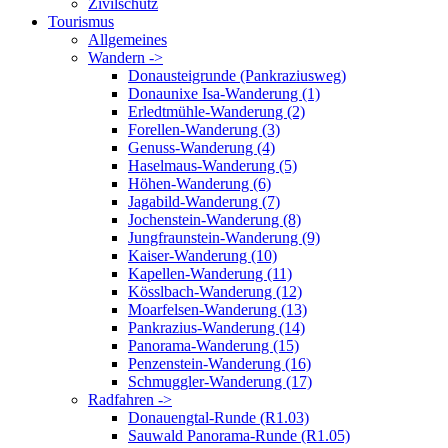
Zivilschutz
Tourismus
Allgemeines
Wandern ->
Donausteigrunde (Pankraziusweg)
Donaunixe Isa-Wanderung (1)
Erledtmühle-Wanderung (2)
Forellen-Wanderung (3)
Genuss-Wanderung (4)
Haselmaus-Wanderung (5)
Höhen-Wanderung (6)
Jagabild-Wanderung (7)
Jochenstein-Wanderung (8)
Jungfraunstein-Wanderung (9)
Kaiser-Wanderung (10)
Kapellen-Wanderung (11)
Kösslbach-Wanderung (12)
Moarfelsen-Wanderung (13)
Pankrazius-Wanderung (14)
Panorama-Wanderung (15)
Penzenstein-Wanderung (16)
Schmuggler-Wanderung (17)
Radfahren ->
Donauengtal-Runde (R1.03)
Sauwald Panorama-Runde (R1.05)