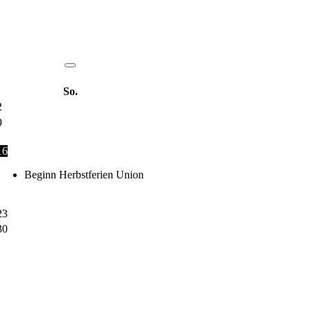
So.
2
9
16
Beginn Herbstferien Union
23
30