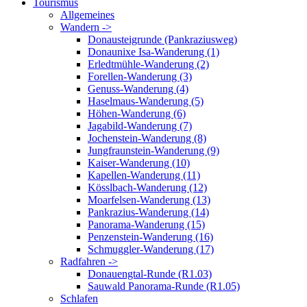
Tourismus
Allgemeines
Wandern ->
Donausteigrunde (Pankraziusweg)
Donaunixe Isa-Wanderung (1)
Erledtmühle-Wanderung (2)
Forellen-Wanderung (3)
Genuss-Wanderung (4)
Haselmaus-Wanderung (5)
Höhen-Wanderung (6)
Jagabild-Wanderung (7)
Jochenstein-Wanderung (8)
Jungfraunstein-Wanderung (9)
Kaiser-Wanderung (10)
Kapellen-Wanderung (11)
Kösslbach-Wanderung (12)
Moarfelsen-Wanderung (13)
Pankrazius-Wanderung (14)
Panorama-Wanderung (15)
Penzenstein-Wanderung (16)
Schmuggler-Wanderung (17)
Radfahren ->
Donauengtal-Runde (R1.03)
Sauwald Panorama-Runde (R1.05)
Schlafen