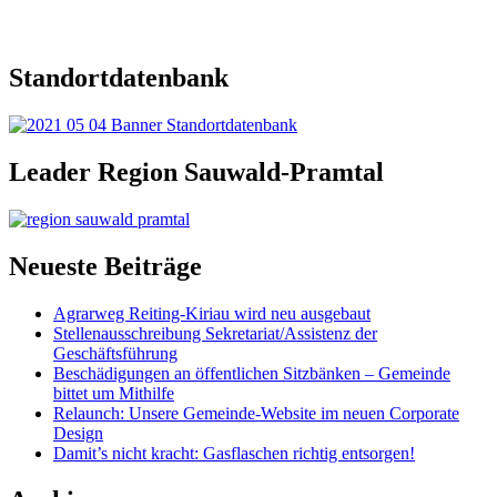
Standortdatenbank
Leader Region Sauwald-Pramtal
Neueste Beiträge
Agrarweg Reiting-Kiriau wird neu ausgebaut
Stellenausschreibung Sekretariat/Assistenz der
Geschäftsführung
Beschädigungen an öffentlichen Sitzbänken – Gemeinde
bittet um Mithilfe
Relaunch: Unsere Gemeinde-Website im neuen Corporate
Design
Damit’s nicht kracht: Gasflaschen richtig entsorgen!