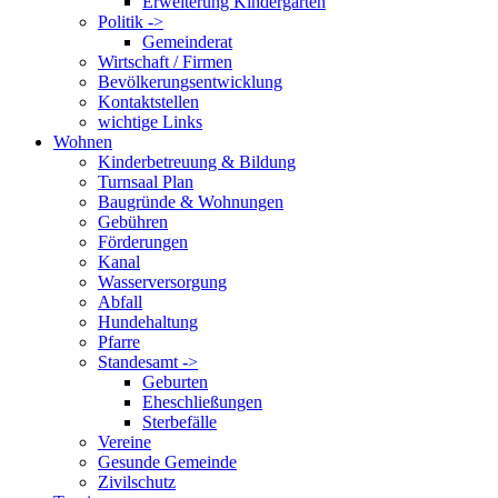
Erweiterung Kindergarten
Politik ->
Gemeinderat
Wirtschaft / Firmen
Bevölkerungsentwicklung
Kontaktstellen
wichtige Links
Wohnen
Kinderbetreuung & Bildung
Turnsaal Plan
Baugründe & Wohnungen
Gebühren
Förderungen
Kanal
Wasserversorgung
Abfall
Hundehaltung
Pfarre
Standesamt ->
Geburten
Eheschließungen
Sterbefälle
Vereine
Gesunde Gemeinde
Zivilschutz