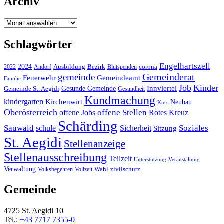
Archiv
Archiv
Schlagwörter
Engelhartszell
2024
Bezirk
corona
Ausbildung
Blutspenden
2022
Andorf
Gemeinderat
gemeinde
Gemeindeamt
Feuerwehr
Familie
Job
Kinder
Gesunde Gemeinde
Innviertel
Gemeinde St. Aegidi
Gesundheit
Kundmachung
kindergarten
Kirchenwirt
Neubau
Kurs
Oberösterreich
offene Stellen
offene Jobs
Rotes Kreuz
Schärding
Sauwald
Soziales
schule
Sicherheit
Sitzung
St. Aegidi
Stellenanzeige
Stellenausschreibung
Teilzeit
Unterstützung
Veranstaltung
Verwaltung
Wahl
Volksbegehren
Vollzeit
zivilschutz
Gemeinde
4725 St. Aegidi 10
Tel.:
+43 7717 7355-0