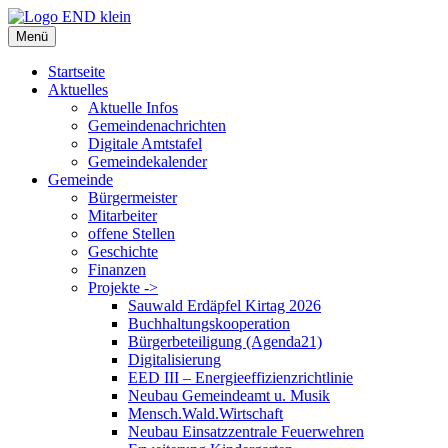
Zum
Inhalt
Menü
springen
Startseite
Aktuelles
Aktuelle Infos
Gemeindenachrichten
Digitale Amtstafel
Gemeindekalender
Gemeinde
Bürgermeister
Mitarbeiter
offene Stellen
Geschichte
Finanzen
Projekte ->
Sauwald Erdäpfel Kirtag 2026
Buchhaltungskooperation
Bürgerbeteiligung (Agenda21)
Digitalisierung
EED III – Energieeffizienzrichtlinie
Neubau Gemeindeamt u. Musik
Mensch.Wald.Wirtschaft
Neubau Einsatzzentrale Feuerwehren