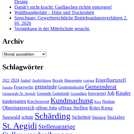
Design
Damit’s nicht kracht: Gasflaschen richtig entsorgen!
Waldbrandgefahr – Hitze und Trockenheit
Sprechtage: Gewerberechtliche Betriebsanlagenverfahren 2.
Hj. 2026
Verstärkung in der Mittelschule gesucht.
Archiv
Archiv
Schlagwörter
Engelhartszell
2024
Bezirk
corona
Ausbildung
Blutspenden
2022
Andorf
Gemeinderat
gemeinde
Gemeindeamt
Feuerwehr
Familie
Job
Kinder
Gesunde Gemeinde
Innviertel
Gemeinde St. Aegidi
Gesundheit
Kundmachung
kindergarten
Kirchenwirt
Neubau
Kurs
Oberösterreich
offene Stellen
offene Jobs
Rotes Kreuz
Schärding
Sauwald
Soziales
schule
Sicherheit
Sitzung
St. Aegidi
Stellenanzeige