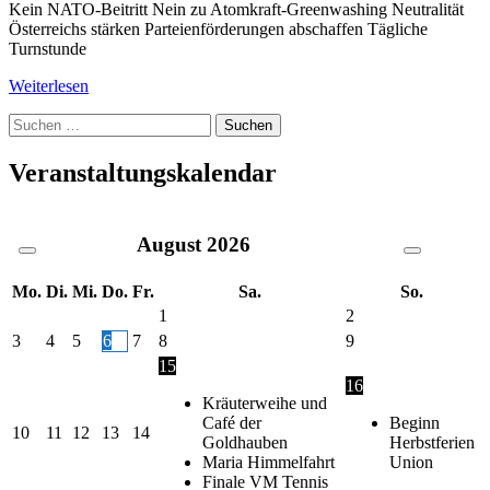
Kein NATO-Beitritt Nein zu Atomkraft-Greenwashing Neutralität
Österreichs stärken Parteienförderungen abschaffen Tägliche
Turnstunde
Weiterlesen
Suche
nach:
Veranstaltungskalendar
August
2026
Mo.
Di.
Mi.
Do.
Fr.
Sa.
So.
1
2
3
4
5
6
7
8
9
15
16
Kräuterweihe und
Café der
Beginn
10
11
12
13
14
Goldhauben
Herbstferien
Maria Himmelfahrt
Union
Finale VM Tennis