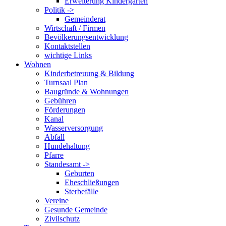
Erweiterung Kindergarten
Politik ->
Gemeinderat
Wirtschaft / Firmen
Bevölkerungsentwicklung
Kontaktstellen
wichtige Links
Wohnen
Kinderbetreuung & Bildung
Turnsaal Plan
Baugründe & Wohnungen
Gebühren
Förderungen
Kanal
Wasserversorgung
Abfall
Hundehaltung
Pfarre
Standesamt ->
Geburten
Eheschließungen
Sterbefälle
Vereine
Gesunde Gemeinde
Zivilschutz