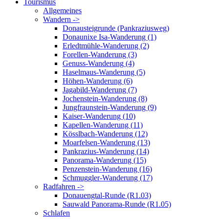
Tourismus
Allgemeines
Wandern ->
Donausteigrunde (Pankraziusweg)
Donaunixe Isa-Wanderung (1)
Erledtmühle-Wanderung (2)
Forellen-Wanderung (3)
Genuss-Wanderung (4)
Haselmaus-Wanderung (5)
Höhen-Wanderung (6)
Jagabild-Wanderung (7)
Jochenstein-Wanderung (8)
Jungfraunstein-Wanderung (9)
Kaiser-Wanderung (10)
Kapellen-Wanderung (11)
Kösslbach-Wanderung (12)
Moarfelsen-Wanderung (13)
Pankrazius-Wanderung (14)
Panorama-Wanderung (15)
Penzenstein-Wanderung (16)
Schmuggler-Wanderung (17)
Radfahren ->
Donauengtal-Runde (R1.03)
Sauwald Panorama-Runde (R1.05)
Schlafen