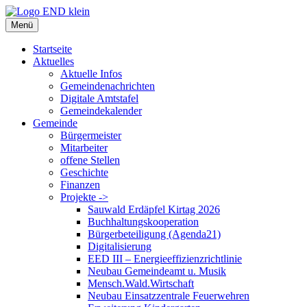
Zum
Inhalt
Menü
springen
Startseite
Aktuelles
Aktuelle Infos
Gemeindenachrichten
Digitale Amtstafel
Gemeindekalender
Gemeinde
Bürgermeister
Mitarbeiter
offene Stellen
Geschichte
Finanzen
Projekte ->
Sauwald Erdäpfel Kirtag 2026
Buchhaltungskooperation
Bürgerbeteiligung (Agenda21)
Digitalisierung
EED III – Energieeffizienzrichtlinie
Neubau Gemeindeamt u. Musik
Mensch.Wald.Wirtschaft
Neubau Einsatzzentrale Feuerwehren