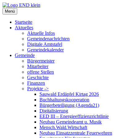
Zum
Inhalt
Menü
springen
Startseite
Aktuelles
Aktuelle Infos
Gemeindenachrichten
Digitale Amtstafel
Gemeindekalender
Gemeinde
Bürgermeister
Mitarbeiter
offene Stellen
Geschichte
Finanzen
Projekte ->
Sauwald Erdäpfel Kirtag 2026
Buchhaltungskooperation
Bürgerbeteiligung (Agenda21)
Digitalisierung
EED III – Energieeffizienzrichtlinie
Neubau Gemeindeamt u. Musik
Mensch.Wald.Wirtschaft
Neubau Einsatzzentrale Feuerwehren