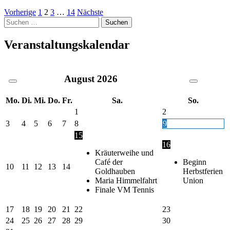
Seitennummerierung
Vorherige
1
2
3
…
14
Nächste
Suche
der
nach:
Beiträge
Veranstaltungskalendar
August
2026
Mo.
Di.
Mi.
Do.
Fr.
Sa.
So.
1
2
3
4
5
6
7
8
9
15
16
Kräuterweihe und
Café der
Beginn
10
11
12
13
14
Goldhauben
Herbstferien
Maria Himmelfahrt
Union
Finale VM Tennis
17
18
19
20
21
22
23
24
25
26
27
28
29
30