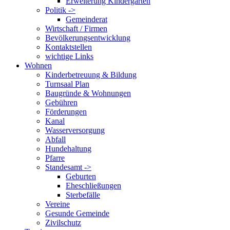
Erweiterung Kindergarten
Politik ->
Gemeinderat
Wirtschaft / Firmen
Bevölkerungsentwicklung
Kontaktstellen
wichtige Links
Wohnen
Kinderbetreuung & Bildung
Turnsaal Plan
Baugründe & Wohnungen
Gebühren
Förderungen
Kanal
Wasserversorgung
Abfall
Hundehaltung
Pfarre
Standesamt ->
Geburten
Eheschließungen
Sterbefälle
Vereine
Gesunde Gemeinde
Zivilschutz