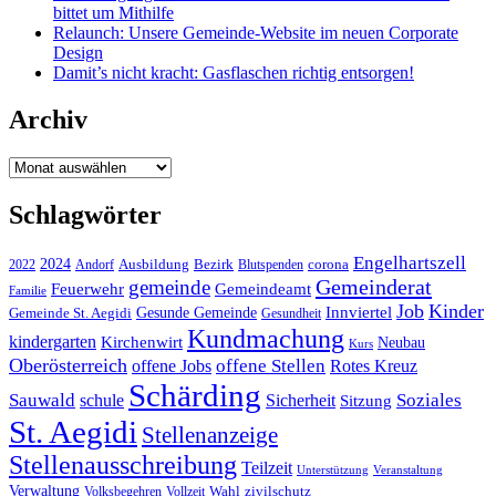
bittet um Mithilfe
Relaunch: Unsere Gemeinde-Website im neuen Corporate
Design
Damit’s nicht kracht: Gasflaschen richtig entsorgen!
Archiv
Archiv
Schlagwörter
Engelhartszell
2024
Bezirk
corona
Ausbildung
Blutspenden
2022
Andorf
Gemeinderat
gemeinde
Gemeindeamt
Feuerwehr
Familie
Job
Kinder
Gesunde Gemeinde
Innviertel
Gemeinde St. Aegidi
Gesundheit
Kundmachung
kindergarten
Kirchenwirt
Neubau
Kurs
Oberösterreich
offene Stellen
offene Jobs
Rotes Kreuz
Schärding
Sauwald
Soziales
schule
Sicherheit
Sitzung
St. Aegidi
Stellenanzeige
Stellenausschreibung
Teilzeit
Unterstützung
Veranstaltung
Verwaltung
Wahl
Volksbegehren
Vollzeit
zivilschutz