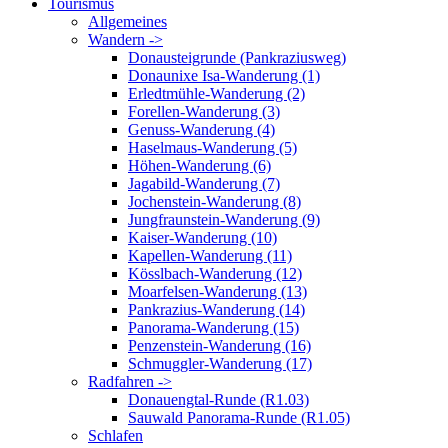
Tourismus
Allgemeines
Wandern ->
Donausteigrunde (Pankraziusweg)
Donaunixe Isa-Wanderung (1)
Erledtmühle-Wanderung (2)
Forellen-Wanderung (3)
Genuss-Wanderung (4)
Haselmaus-Wanderung (5)
Höhen-Wanderung (6)
Jagabild-Wanderung (7)
Jochenstein-Wanderung (8)
Jungfraunstein-Wanderung (9)
Kaiser-Wanderung (10)
Kapellen-Wanderung (11)
Kösslbach-Wanderung (12)
Moarfelsen-Wanderung (13)
Pankrazius-Wanderung (14)
Panorama-Wanderung (15)
Penzenstein-Wanderung (16)
Schmuggler-Wanderung (17)
Radfahren ->
Donauengtal-Runde (R1.03)
Sauwald Panorama-Runde (R1.05)
Schlafen