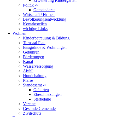
Erweiterung Kindergarten
Politik ->
Gemeinderat
Wirtschaft / Firmen
Bevölkerungsentwicklung
Kontaktstellen
wichtige Links
Wohnen
Kinderbetreuung & Bildung
Turnsaal Plan
Baugründe & Wohnungen
Gebühren
Förderungen
Kanal
Wasserversorgung
Abfall
Hundehaltung
Pfarre
Standesamt ->
Geburten
Eheschließungen
Sterbefälle
Vereine
Gesunde Gemeinde
Zivilschutz