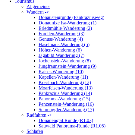
Tourismus
Allgemeines
Wandern ->
Donausteigrunde (Pankraziusweg)
Donaunixe Isa-Wanderung (1)
Erledtmühle-Wanderung (2)
Forellen-Wanderung (3)
Genuss-Wanderung (4)
Haselmaus-Wanderung (5)
Höhen-Wanderung (6)
Jagabild-Wanderung (7)
Jochenstein-Wanderung (8)
Jungfraunstein-Wanderung (9)
Kaiser-Wanderung (10)
Kapellen-Wanderung (11)
Kösslbach-Wanderung (12)
Moarfelsen-Wanderung (13)
Pankrazius-Wanderung (14)
Panorama-Wanderung (15)
Penzenstein-Wanderung (16)
Schmuggler-Wanderung (17)
Radfahren ->
Donauengtal-Runde (R1.03)
Sauwald Panorama-Runde (R1.05)
Schlafen