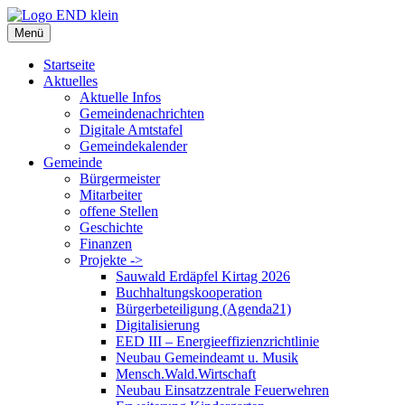
Zum
Inhalt
Menü
springen
Startseite
Aktuelles
Aktuelle Infos
Gemeindenachrichten
Digitale Amtstafel
Gemeindekalender
Gemeinde
Bürgermeister
Mitarbeiter
offene Stellen
Geschichte
Finanzen
Projekte ->
Sauwald Erdäpfel Kirtag 2026
Buchhaltungskooperation
Bürgerbeteiligung (Agenda21)
Digitalisierung
EED III – Energieeffizienzrichtlinie
Neubau Gemeindeamt u. Musik
Mensch.Wald.Wirtschaft
Neubau Einsatzzentrale Feuerwehren