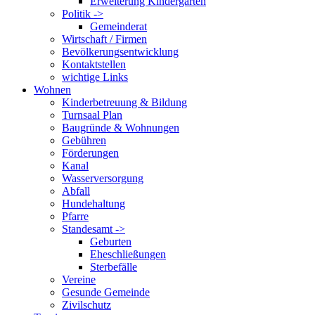
Erweiterung Kindergarten
Politik ->
Gemeinderat
Wirtschaft / Firmen
Bevölkerungsentwicklung
Kontaktstellen
wichtige Links
Wohnen
Kinderbetreuung & Bildung
Turnsaal Plan
Baugründe & Wohnungen
Gebühren
Förderungen
Kanal
Wasserversorgung
Abfall
Hundehaltung
Pfarre
Standesamt ->
Geburten
Eheschließungen
Sterbefälle
Vereine
Gesunde Gemeinde
Zivilschutz