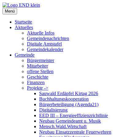
Zum
Inhalt
Menü
springen
Startseite
Aktuelles
Aktuelle Infos
Gemeindenachrichten
Digitale Amtstafel
Gemeindekalender
Gemeinde
Bürgermeister
Mitarbeiter
offene Stellen
Geschichte
Finanzen
Projekte ->
Sauwald Erdäpfel Kirtag 2026
Buchhaltungskooperation
Bürgerbeteiligung (Agenda21)
Digitalisierung
EED III – Energieeffizienzrichtlinie
Neubau Gemeindeamt u. Musik
Mensch.Wald.Wirtschaft
Neubau Einsatzzentrale Feuerwehren