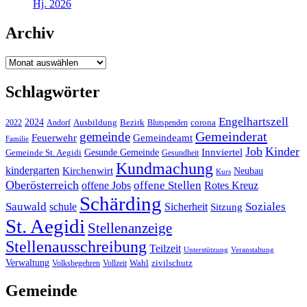
Hj. 2026
Archiv
Archiv
Schlagwörter
Engelhartszell
2024
Bezirk
corona
Ausbildung
Blutspenden
2022
Andorf
Gemeinderat
gemeinde
Gemeindeamt
Feuerwehr
Familie
Job
Kinder
Gesunde Gemeinde
Innviertel
Gemeinde St. Aegidi
Gesundheit
Kundmachung
kindergarten
Kirchenwirt
Neubau
Kurs
Oberösterreich
offene Stellen
offene Jobs
Rotes Kreuz
Schärding
Sauwald
Soziales
schule
Sicherheit
Sitzung
St. Aegidi
Stellenanzeige
Stellenausschreibung
Teilzeit
Unterstützung
Veranstaltung
Verwaltung
Wahl
Volksbegehren
Vollzeit
zivilschutz
Gemeinde