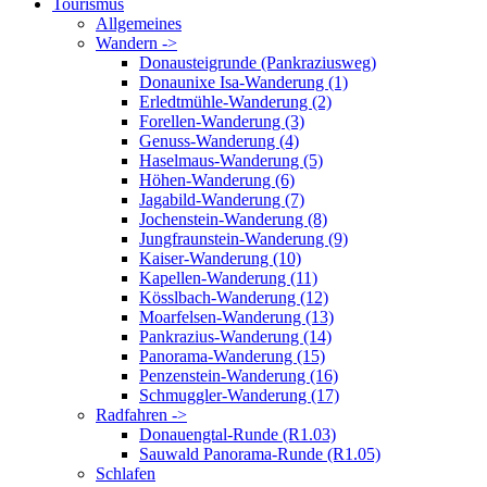
Tourismus
Allgemeines
Wandern ->
Donausteigrunde (Pankraziusweg)
Donaunixe Isa-Wanderung (1)
Erledtmühle-Wanderung (2)
Forellen-Wanderung (3)
Genuss-Wanderung (4)
Haselmaus-Wanderung (5)
Höhen-Wanderung (6)
Jagabild-Wanderung (7)
Jochenstein-Wanderung (8)
Jungfraunstein-Wanderung (9)
Kaiser-Wanderung (10)
Kapellen-Wanderung (11)
Kösslbach-Wanderung (12)
Moarfelsen-Wanderung (13)
Pankrazius-Wanderung (14)
Panorama-Wanderung (15)
Penzenstein-Wanderung (16)
Schmuggler-Wanderung (17)
Radfahren ->
Donauengtal-Runde (R1.03)
Sauwald Panorama-Runde (R1.05)
Schlafen