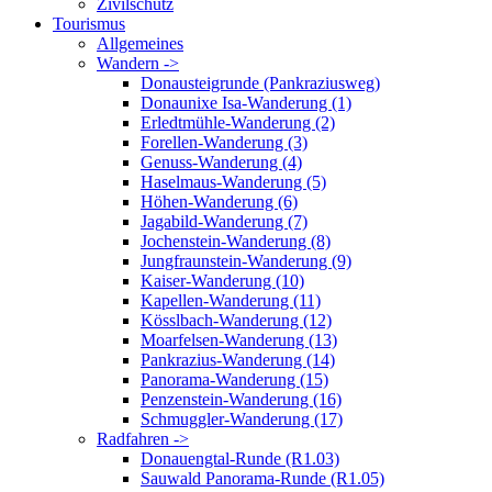
Zivilschutz
Tourismus
Allgemeines
Wandern ->
Donausteigrunde (Pankraziusweg)
Donaunixe Isa-Wanderung (1)
Erledtmühle-Wanderung (2)
Forellen-Wanderung (3)
Genuss-Wanderung (4)
Haselmaus-Wanderung (5)
Höhen-Wanderung (6)
Jagabild-Wanderung (7)
Jochenstein-Wanderung (8)
Jungfraunstein-Wanderung (9)
Kaiser-Wanderung (10)
Kapellen-Wanderung (11)
Kösslbach-Wanderung (12)
Moarfelsen-Wanderung (13)
Pankrazius-Wanderung (14)
Panorama-Wanderung (15)
Penzenstein-Wanderung (16)
Schmuggler-Wanderung (17)
Radfahren ->
Donauengtal-Runde (R1.03)
Sauwald Panorama-Runde (R1.05)