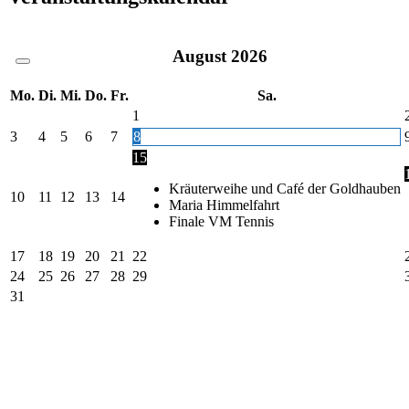
August
2026
Mo.
Di.
Mi.
Do.
Fr.
Sa.
1
3
4
5
6
7
8
15
Kräuterweihe und Café der Goldhauben
10
11
12
13
14
Maria Himmelfahrt
Finale VM Tennis
17
18
19
20
21
22
24
25
26
27
28
29
31