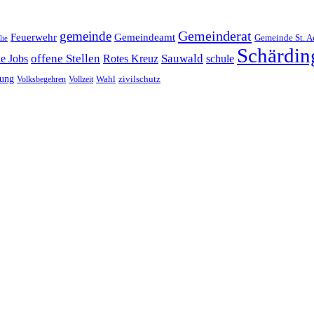
Gemeinderat
gemeinde
Gemeindeamt
Feuerwehr
Gemeinde St. A
lie
Schärdin
offene Stellen
Sauwald
ne Jobs
Rotes Kreuz
schule
tung
Wahl
Volksbegehren
Vollzeit
zivilschutz