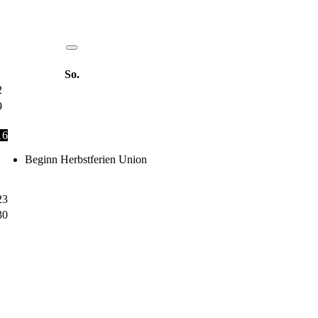
So.
2
9
16
Beginn Herbstferien Union
23
30