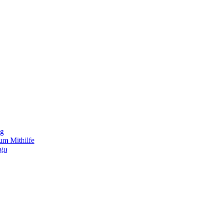
ng
um Mithilfe
ign