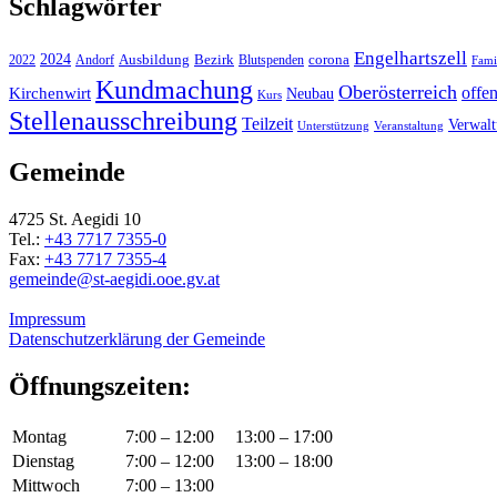
Schlagwörter
Engelhartszell
2024
Bezirk
corona
Ausbildung
Blutspenden
2022
Andorf
Fami
Kundmachung
Oberösterreich
Kirchenwirt
offe
Neubau
Kurs
Stellenausschreibung
Teilzeit
Verwal
Unterstützung
Veranstaltung
Gemeinde
4725 St. Aegidi 10
Tel.:
+43 7717 7355-0
Fax:
+43 7717 7355-4
gemeinde@st-aegidi.ooe.gv.at
Impressum
Datenschutzerklärung der Gemeinde
Öffnungszeiten:
Montag
7:00 – 12:00
13:00 – 17:00
Dienstag
7:00 – 12:00
13:00 – 18:00
Mittwoch
7:00 – 13:00