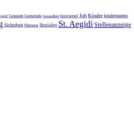
Job
Kinder
kindergarten
Gesunde Gemeinde
Innviertel
egidi
Gesundheit
g
St. Aegidi
Stellenanzeige
Soziales
Sicherheit
Sitzung