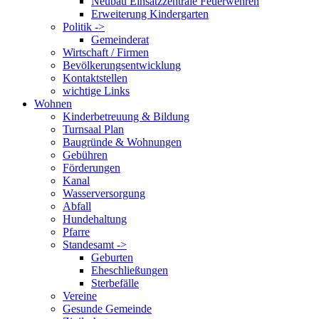
Neubau Einsatzzentrale Feuerwehren
Erweiterung Kindergarten
Politik ->
Gemeinderat
Wirtschaft / Firmen
Bevölkerungsentwicklung
Kontaktstellen
wichtige Links
Wohnen
Kinderbetreuung & Bildung
Turnsaal Plan
Baugründe & Wohnungen
Gebühren
Förderungen
Kanal
Wasserversorgung
Abfall
Hundehaltung
Pfarre
Standesamt ->
Geburten
Eheschließungen
Sterbefälle
Vereine
Gesunde Gemeinde