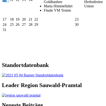
Goldhauben
Herbstferien
Maria Himmelfahrt
Union
Finale VM Tennis
17
18
19
20
21
22
23
24
25
26
27
28
29
30
31
Standortdatenbank
Leader Region Sauwald-Pramtal
Neueste Beiträge