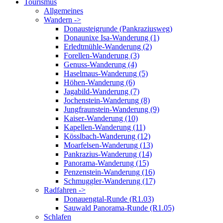
Tourismus
Allgemeines
Wandern ->
Donausteigrunde (Pankraziusweg)
Donaunixe Isa-Wanderung (1)
Erledtmühle-Wanderung (2)
Forellen-Wanderung (3)
Genuss-Wanderung (4)
Haselmaus-Wanderung (5)
Höhen-Wanderung (6)
Jagabild-Wanderung (7)
Jochenstein-Wanderung (8)
Jungfraunstein-Wanderung (9)
Kaiser-Wanderung (10)
Kapellen-Wanderung (11)
Kösslbach-Wanderung (12)
Moarfelsen-Wanderung (13)
Pankrazius-Wanderung (14)
Panorama-Wanderung (15)
Penzenstein-Wanderung (16)
Schmuggler-Wanderung (17)
Radfahren ->
Donauengtal-Runde (R1.03)
Sauwald Panorama-Runde (R1.05)
Schlafen