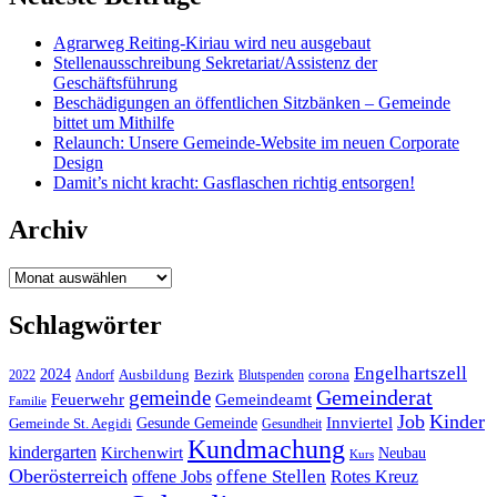
Agrarweg Reiting-Kiriau wird neu ausgebaut
Stellenausschreibung Sekretariat/Assistenz der
Geschäftsführung
Beschädigungen an öffentlichen Sitzbänken – Gemeinde
bittet um Mithilfe
Relaunch: Unsere Gemeinde-Website im neuen Corporate
Design
Damit’s nicht kracht: Gasflaschen richtig entsorgen!
Archiv
Archiv
Schlagwörter
Engelhartszell
2024
Bezirk
corona
Ausbildung
Blutspenden
2022
Andorf
Gemeinderat
gemeinde
Gemeindeamt
Feuerwehr
Familie
Job
Kinder
Gesunde Gemeinde
Innviertel
Gemeinde St. Aegidi
Gesundheit
Kundmachung
kindergarten
Kirchenwirt
Neubau
Kurs
Oberösterreich
offene Stellen
offene Jobs
Rotes Kreuz