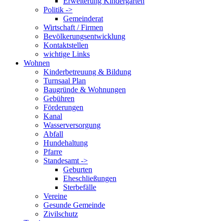
Erweiterung Kindergarten
Politik ->
Gemeinderat
Wirtschaft / Firmen
Bevölkerungsentwicklung
Kontaktstellen
wichtige Links
Wohnen
Kinderbetreuung & Bildung
Turnsaal Plan
Baugründe & Wohnungen
Gebühren
Förderungen
Kanal
Wasserversorgung
Abfall
Hundehaltung
Pfarre
Standesamt ->
Geburten
Eheschließungen
Sterbefälle
Vereine
Gesunde Gemeinde
Zivilschutz