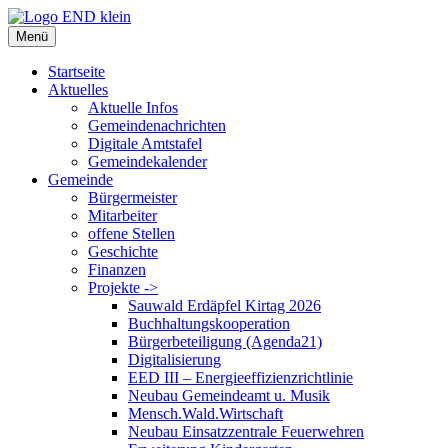
Zum
Inhalt
Menü
springen
Startseite
Aktuelles
Aktuelle Infos
Gemeindenachrichten
Digitale Amtstafel
Gemeindekalender
Gemeinde
Bürgermeister
Mitarbeiter
offene Stellen
Geschichte
Finanzen
Projekte ->
Sauwald Erdäpfel Kirtag 2026
Buchhaltungskooperation
Bürgerbeteiligung (Agenda21)
Digitalisierung
EED III – Energieeffizienzrichtlinie
Neubau Gemeindeamt u. Musik
Mensch.Wald.Wirtschaft
Neubau Einsatzzentrale Feuerwehren