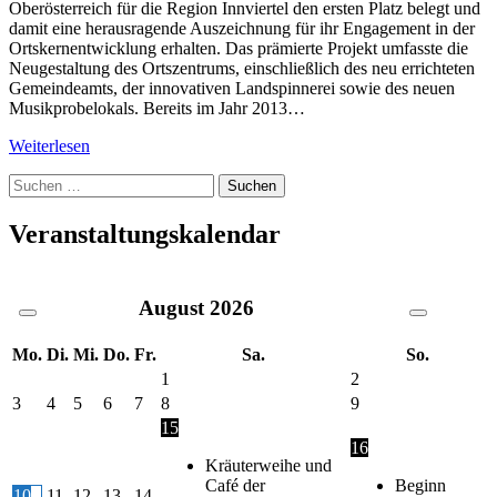
Oberösterreich für die Region Innviertel den ersten Platz belegt und
damit eine herausragende Auszeichnung für ihr Engagement in der
Ortskernentwicklung erhalten. Das prämierte Projekt umfasste die
Neugestaltung des Ortszentrums, einschließlich des neu errichteten
Gemeindeamts, der innovativen Landspinnerei sowie des neuen
Musikprobelokals. Bereits im Jahr 2013…
Weiterlesen
Suche
nach:
Veranstaltungskalendar
August
2026
Mo.
Di.
Mi.
Do.
Fr.
Sa.
So.
1
2
3
4
5
6
7
8
9
15
16
Kräuterweihe und
Café der
Beginn
10
11
12
13
14