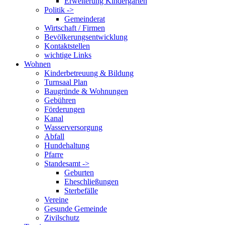
Erweiterung Kindergarten
Politik ->
Gemeinderat
Wirtschaft / Firmen
Bevölkerungsentwicklung
Kontaktstellen
wichtige Links
Wohnen
Kinderbetreuung & Bildung
Turnsaal Plan
Baugründe & Wohnungen
Gebühren
Förderungen
Kanal
Wasserversorgung
Abfall
Hundehaltung
Pfarre
Standesamt ->
Geburten
Eheschließungen
Sterbefälle
Vereine
Gesunde Gemeinde
Zivilschutz