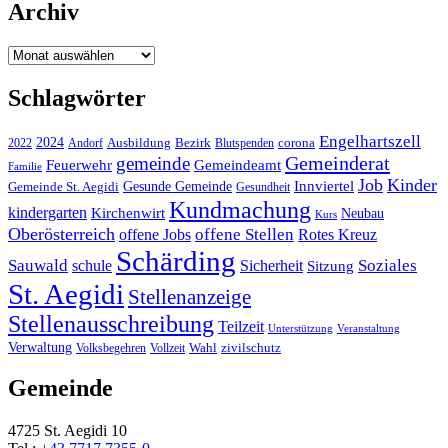
Archiv
Archiv
Schlagwörter
Engelhartszell
2024
Bezirk
corona
Ausbildung
Blutspenden
2022
Andorf
Gemeinderat
gemeinde
Gemeindeamt
Feuerwehr
Familie
Job
Kinder
Gesunde Gemeinde
Innviertel
Gemeinde St. Aegidi
Gesundheit
Kundmachung
kindergarten
Kirchenwirt
Neubau
Kurs
Oberösterreich
offene Stellen
offene Jobs
Rotes Kreuz
Schärding
Sauwald
Soziales
schule
Sicherheit
Sitzung
St. Aegidi
Stellenanzeige
Stellenausschreibung
Teilzeit
Unterstützung
Veranstaltung
Verwaltung
Wahl
Volksbegehren
Vollzeit
zivilschutz
Gemeinde
4725 St. Aegidi 10