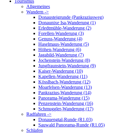
Tourismus
Allgemeines
Wandern ->
Donausteigrunde (Pankraziusweg)
Donaunixe Isa-Wanderung (1)
Erledtmühle-Wanderung (2)
Forellen-Wanderung (3)
Genuss-Wanderung (4)
Haselmaus-Wanderung (5)
Höhen-Wanderung (6)
Jagabild-Wanderung (7)
Jochenstein-Wanderung (8)
Jungfraunstein-Wanderung (9)
Kaiser-Wanderung (10)
Kapellen-Wanderung (11)
Kösslbach-Wanderung (12)
Moarfelsen-Wanderung (13)
Pankrazius-Wanderung (14)
Panorama-Wanderung (15)
Penzenstein-Wanderung (16)
Schmuggler-Wanderung (17)
Radfahren ->
Donauengtal-Runde (R1.03)
Sauwald Panorama-Runde (R1.05)
Schlafen