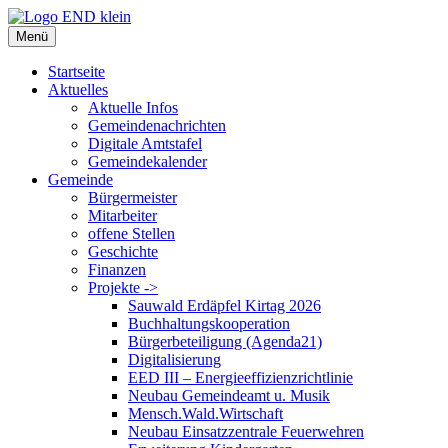
Zum
Inhalt
Menü
springen
Startseite
Aktuelles
Aktuelle Infos
Gemeindenachrichten
Digitale Amtstafel
Gemeindekalender
Gemeinde
Bürgermeister
Mitarbeiter
offene Stellen
Geschichte
Finanzen
Projekte ->
Sauwald Erdäpfel Kirtag 2026
Buchhaltungskooperation
Bürgerbeteiligung (Agenda21)
Digitalisierung
EED III – Energieeffizienzrichtlinie
Neubau Gemeindeamt u. Musik
Mensch.Wald.Wirtschaft
Neubau Einsatzzentrale Feuerwehren