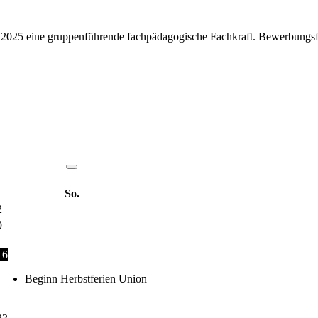
025 eine gruppenführende fachpädagogische Fachkraft. Bewerbungsfris
So.
2
9
16
Beginn Herbstferien Union