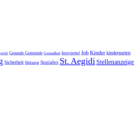
Job
Kinder
kindergarten
Gesunde Gemeinde
Innviertel
egidi
Gesundheit
g
St. Aegidi
Stellenanzeige
Soziales
Sicherheit
Sitzung