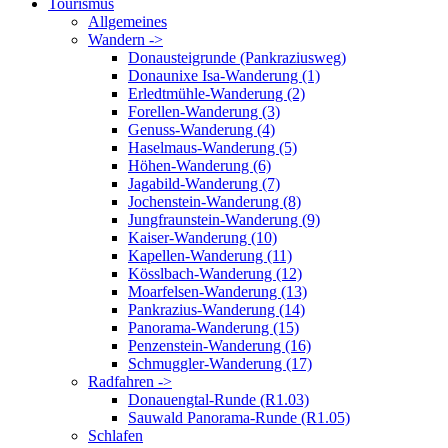
Tourismus
Allgemeines
Wandern ->
Donausteigrunde (Pankraziusweg)
Donaunixe Isa-Wanderung (1)
Erledtmühle-Wanderung (2)
Forellen-Wanderung (3)
Genuss-Wanderung (4)
Haselmaus-Wanderung (5)
Höhen-Wanderung (6)
Jagabild-Wanderung (7)
Jochenstein-Wanderung (8)
Jungfraunstein-Wanderung (9)
Kaiser-Wanderung (10)
Kapellen-Wanderung (11)
Kösslbach-Wanderung (12)
Moarfelsen-Wanderung (13)
Pankrazius-Wanderung (14)
Panorama-Wanderung (15)
Penzenstein-Wanderung (16)
Schmuggler-Wanderung (17)
Radfahren ->
Donauengtal-Runde (R1.03)
Sauwald Panorama-Runde (R1.05)
Schlafen