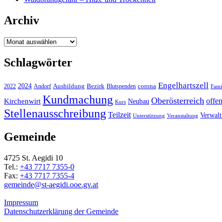
Archiv
Archiv
Schlagwörter
Engelhartszell
2024
Bezirk
corona
Ausbildung
Blutspenden
2022
Andorf
Fami
Kundmachung
Oberösterreich
Kirchenwirt
offe
Neubau
Kurs
Stellenausschreibung
Teilzeit
Verwal
Unterstützung
Veranstaltung
Gemeinde
4725 St. Aegidi 10
Tel.:
+43 7717 7355-0
Fax:
+43 7717 7355-4
gemeinde@st-aegidi.ooe.gv.at
Impressum
Datenschutzerklärung der Gemeinde