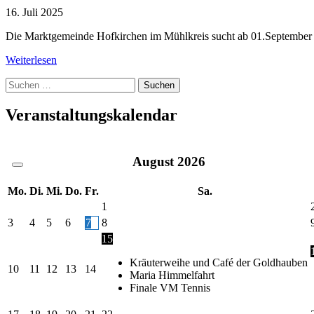
16. Juli 2025
Die Marktgemeinde Hofkirchen im Mühlkreis sucht ab 01.September 2
Weiterlesen
Suche
nach:
Veranstaltungskalendar
August
2026
Mo.
Di.
Mi.
Do.
Fr.
Sa.
1
3
4
5
6
7
8
15
Kräuterweihe und Café der Goldhauben
10
11
12
13
14
Maria Himmelfahrt
Finale VM Tennis