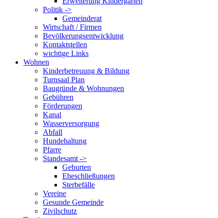
Erweiterung Kindergarten
Politik ->
Gemeinderat
Wirtschaft / Firmen
Bevölkerungsentwicklung
Kontaktstellen
wichtige Links
Wohnen
Kinderbetreuung & Bildung
Turnsaal Plan
Baugründe & Wohnungen
Gebühren
Förderungen
Kanal
Wasserversorgung
Abfall
Hundehaltung
Pfarre
Standesamt ->
Geburten
Eheschließungen
Sterbefälle
Vereine
Gesunde Gemeinde
Zivilschutz