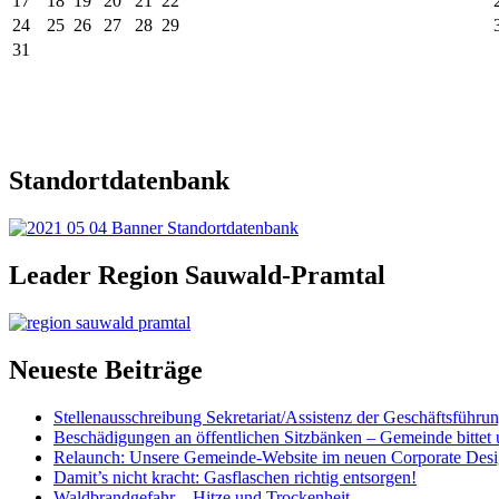
17
18
19
20
21
22
24
25
26
27
28
29
31
Standortdatenbank
Leader Region Sauwald-Pramtal
Neueste Beiträge
Stellenausschreibung Sekretariat/Assistenz der Geschäftsführu
Beschädigungen an öffentlichen Sitzbänken – Gemeinde bittet 
Relaunch: Unsere Gemeinde-Website im neuen Corporate Des
Damit’s nicht kracht: Gasflaschen richtig entsorgen!
Waldbrandgefahr – Hitze und Trockenheit