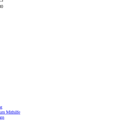
23
30
ng
um Mithilfe
ign