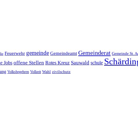
Gemeinderat
gemeinde
Gemeindeamt
Feuerwehr
Gemeinde St. A
lie
Schärdin
offene Stellen
Sauwald
ne Jobs
Rotes Kreuz
schule
tung
Wahl
Volksbegehren
Vollzeit
zivilschutz