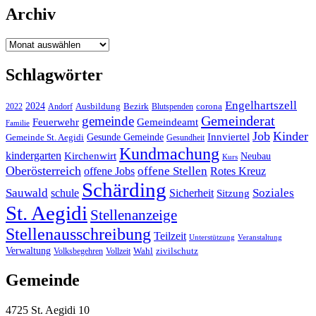
Archiv
Archiv
Schlagwörter
Engelhartszell
2024
Bezirk
corona
Ausbildung
Blutspenden
2022
Andorf
Gemeinderat
gemeinde
Gemeindeamt
Feuerwehr
Familie
Job
Kinder
Gesunde Gemeinde
Innviertel
Gemeinde St. Aegidi
Gesundheit
Kundmachung
kindergarten
Kirchenwirt
Neubau
Kurs
Oberösterreich
offene Stellen
offene Jobs
Rotes Kreuz
Schärding
Sauwald
Soziales
schule
Sicherheit
Sitzung
St. Aegidi
Stellenanzeige
Stellenausschreibung
Teilzeit
Unterstützung
Veranstaltung
Verwaltung
Wahl
Volksbegehren
Vollzeit
zivilschutz
Gemeinde
4725 St. Aegidi 10