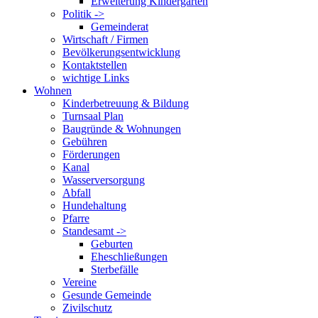
Erweiterung Kindergarten
Politik ->
Gemeinderat
Wirtschaft / Firmen
Bevölkerungsentwicklung
Kontaktstellen
wichtige Links
Wohnen
Kinderbetreuung & Bildung
Turnsaal Plan
Baugründe & Wohnungen
Gebühren
Förderungen
Kanal
Wasserversorgung
Abfall
Hundehaltung
Pfarre
Standesamt ->
Geburten
Eheschließungen
Sterbefälle
Vereine
Gesunde Gemeinde
Zivilschutz