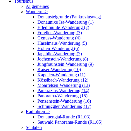
Tourismus
Allgemeines
Wandern ->
Donausteigrunde (Pankraziusweg)
Donaunixe Isa-Wanderung (1)
Erledtmühle-Wanderung (2)
Forellen-Wanderung (3)
Genuss-Wanderung (4)
Haselmaus-Wanderung (5)
Höhen-Wanderung (6)
Jagabild-Wanderung (7)
Jochenstein-Wanderung (8)
Jungfraunstein-Wanderung (9)
Kaiser-Wanderung (10)
Kapellen-Wanderung (11)
Kösslbach-Wanderung (12)
Moarfelsen-Wanderung (13)
Pankrazius-Wanderung (14)
Panorama-Wanderung (15)
Penzenstein-Wanderung (16)
Schmuggler-Wanderung (17)
Radfahren ->
Donauengtal-Runde (R1.03)
Sauwald Panorama-Runde (R1.05)
Schlafen