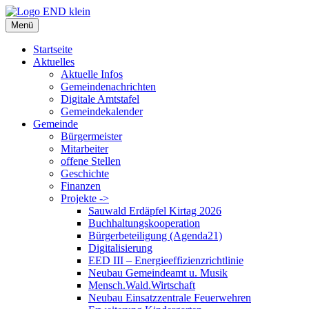
Zum
Inhalt
Menü
springen
Startseite
Aktuelles
Aktuelle Infos
Gemeindenachrichten
Digitale Amtstafel
Gemeindekalender
Gemeinde
Bürgermeister
Mitarbeiter
offene Stellen
Geschichte
Finanzen
Projekte ->
Sauwald Erdäpfel Kirtag 2026
Buchhaltungskooperation
Bürgerbeteiligung (Agenda21)
Digitalisierung
EED III – Energieeffizienzrichtlinie
Neubau Gemeindeamt u. Musik
Mensch.Wald.Wirtschaft
Neubau Einsatzzentrale Feuerwehren