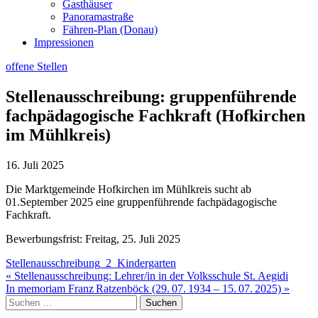
Gasthäuser
Panoramastraße
Fähren-Plan (Donau)
Impressionen
offene Stellen
Stellenausschreibung: gruppenführende
fachpädagogische Fachkraft (Hofkirchen
im Mühlkreis)
16. Juli 2025
Die Marktgemeinde Hofkirchen im Mühlkreis sucht ab
01.September 2025 eine gruppenführende fachpädagogische
Fachkraft.
Bewerbungsfrist: Freitag, 25. Juli 2025
Stellenausschreibung_2_Kindergarten
Beitragsnavigation
« Stellenausschreibung: Lehrer/in in der Volksschule St. Aegidi
In memoriam Franz Ratzenböck (29. 07. 1934 – 15. 07. 2025) »
Suche
nach: