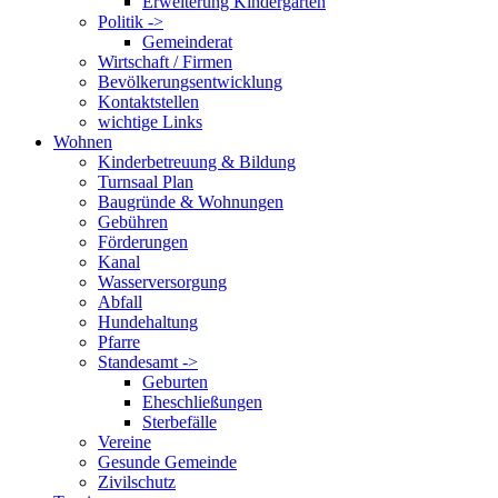
Erweiterung Kindergarten
Politik ->
Gemeinderat
Wirtschaft / Firmen
Bevölkerungsentwicklung
Kontaktstellen
wichtige Links
Wohnen
Kinderbetreuung & Bildung
Turnsaal Plan
Baugründe & Wohnungen
Gebühren
Förderungen
Kanal
Wasserversorgung
Abfall
Hundehaltung
Pfarre
Standesamt ->
Geburten
Eheschließungen
Sterbefälle
Vereine
Gesunde Gemeinde
Zivilschutz