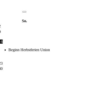
So.
2
9
16
Beginn Herbstferien Union
23
30