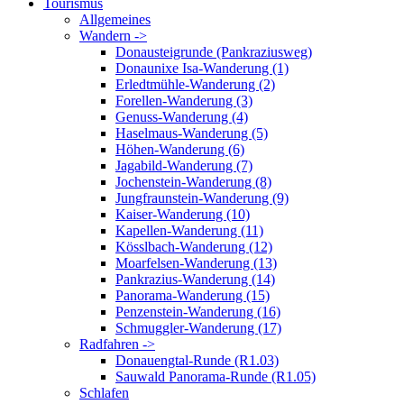
Tourismus
Allgemeines
Wandern ->
Donausteigrunde (Pankraziusweg)
Donaunixe Isa-Wanderung (1)
Erledtmühle-Wanderung (2)
Forellen-Wanderung (3)
Genuss-Wanderung (4)
Haselmaus-Wanderung (5)
Höhen-Wanderung (6)
Jagabild-Wanderung (7)
Jochenstein-Wanderung (8)
Jungfraunstein-Wanderung (9)
Kaiser-Wanderung (10)
Kapellen-Wanderung (11)
Kösslbach-Wanderung (12)
Moarfelsen-Wanderung (13)
Pankrazius-Wanderung (14)
Panorama-Wanderung (15)
Penzenstein-Wanderung (16)
Schmuggler-Wanderung (17)
Radfahren ->
Donauengtal-Runde (R1.03)
Sauwald Panorama-Runde (R1.05)
Schlafen