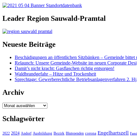
Leader Region Sauwald-Pramtal
Neueste Beiträge
Beschädigungen an öffentlichen Sitzbänken – Gemeinde bittet 
Relaunch: Unsere Gemeinde-Website im neuen Corporate Des
Damit’s nicht kracht: Gasflaschen richtig entsorgen!
Waldbrandgefahr – Hitze und Trockenheit
Sprechtage: Gewerberechtliche Betriebsanlagenverfahren 2. Hj
Archiv
Archiv
Schlagwörter
Engelhartszell
2024
Bezirk
corona
Ausbildung
Blutspenden
2022
Andorf
Fami