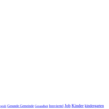
Job
Kinder
kindergarten
Gesunde Gemeinde
Innviertel
egidi
Gesundheit