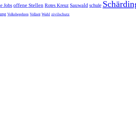
Schärdin
offene Stellen
Sauwald
ne Jobs
Rotes Kreuz
schule
tung
Wahl
Volksbegehren
Vollzeit
zivilschutz