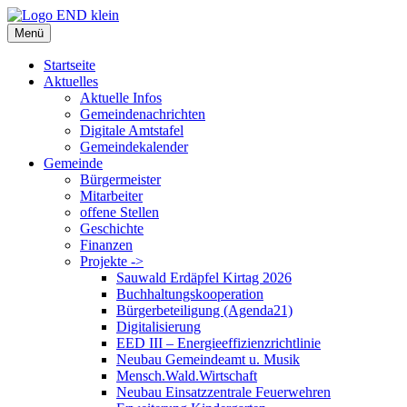
Zum
Inhalt
Menü
springen
Startseite
Aktuelles
Aktuelle Infos
Gemeindenachrichten
Digitale Amtstafel
Gemeindekalender
Gemeinde
Bürgermeister
Mitarbeiter
offene Stellen
Geschichte
Finanzen
Projekte ->
Sauwald Erdäpfel Kirtag 2026
Buchhaltungskooperation
Bürgerbeteiligung (Agenda21)
Digitalisierung
EED III – Energieeffizienzrichtlinie
Neubau Gemeindeamt u. Musik
Mensch.Wald.Wirtschaft
Neubau Einsatzzentrale Feuerwehren