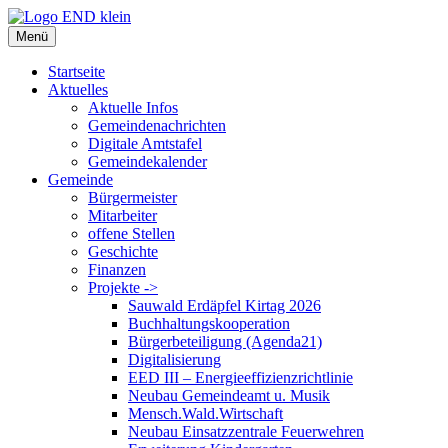
Zum
Inhalt
Menü
springen
Startseite
Aktuelles
Aktuelle Infos
Gemeindenachrichten
Digitale Amtstafel
Gemeindekalender
Gemeinde
Bürgermeister
Mitarbeiter
offene Stellen
Geschichte
Finanzen
Projekte ->
Sauwald Erdäpfel Kirtag 2026
Buchhaltungskooperation
Bürgerbeteiligung (Agenda21)
Digitalisierung
EED III – Energieeffizienzrichtlinie
Neubau Gemeindeamt u. Musik
Mensch.Wald.Wirtschaft
Neubau Einsatzzentrale Feuerwehren