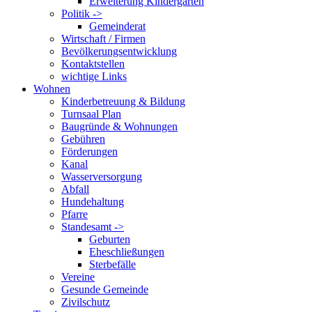
Erweiterung Kindergarten
Politik ->
Gemeinderat
Wirtschaft / Firmen
Bevölkerungsentwicklung
Kontaktstellen
wichtige Links
Wohnen
Kinderbetreuung & Bildung
Turnsaal Plan
Baugründe & Wohnungen
Gebühren
Förderungen
Kanal
Wasserversorgung
Abfall
Hundehaltung
Pfarre
Standesamt ->
Geburten
Eheschließungen
Sterbefälle
Vereine
Gesunde Gemeinde
Zivilschutz