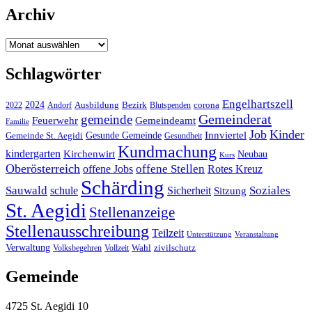
Archiv
Archiv
Schlagwörter
Engelhartszell
2024
Bezirk
corona
Ausbildung
Blutspenden
2022
Andorf
Gemeinderat
gemeinde
Gemeindeamt
Feuerwehr
Familie
Job
Kinder
Gesunde Gemeinde
Innviertel
Gemeinde St. Aegidi
Gesundheit
Kundmachung
kindergarten
Kirchenwirt
Neubau
Kurs
Oberösterreich
offene Stellen
offene Jobs
Rotes Kreuz
Schärding
Sauwald
Soziales
schule
Sicherheit
Sitzung
St. Aegidi
Stellenanzeige
Stellenausschreibung
Teilzeit
Unterstützung
Veranstaltung
Verwaltung
Wahl
Volksbegehren
Vollzeit
zivilschutz
Gemeinde
4725 St. Aegidi 10