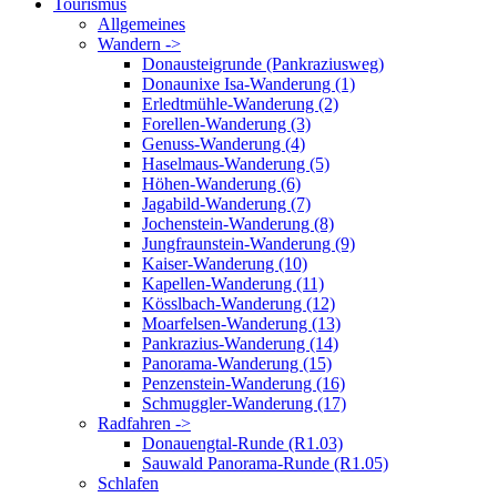
Tourismus
Allgemeines
Wandern ->
Donausteigrunde (Pankraziusweg)
Donaunixe Isa-Wanderung (1)
Erledtmühle-Wanderung (2)
Forellen-Wanderung (3)
Genuss-Wanderung (4)
Haselmaus-Wanderung (5)
Höhen-Wanderung (6)
Jagabild-Wanderung (7)
Jochenstein-Wanderung (8)
Jungfraunstein-Wanderung (9)
Kaiser-Wanderung (10)
Kapellen-Wanderung (11)
Kösslbach-Wanderung (12)
Moarfelsen-Wanderung (13)
Pankrazius-Wanderung (14)
Panorama-Wanderung (15)
Penzenstein-Wanderung (16)
Schmuggler-Wanderung (17)
Radfahren ->
Donauengtal-Runde (R1.03)
Sauwald Panorama-Runde (R1.05)
Schlafen