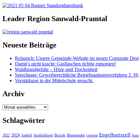
Leader Region Sauwald-Pramtal
Neueste Beiträge
Relaunch: Unsere Gemeinde-Website im neuen Corporate Des
Damit’s nicht kracht: Gasflaschen richtig entsorgen!
Waldbrandgefahr – Hitze und Trockenheit
Sprechtage: Gewerberechtliche Betriebsanlagenverfahren 2. Hj
Verstärkung in der Mittelschule gesucht.
Archiv
Archiv
Schlagwörter
Engelhartszell
2024
Bezirk
corona
Ausbildung
Blutspenden
2022
Andorf
Fami