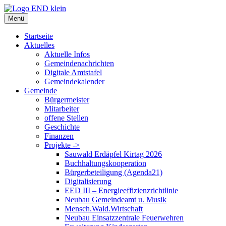
Zum
Inhalt
Menü
springen
Startseite
Aktuelles
Aktuelle Infos
Gemeindenachrichten
Digitale Amtstafel
Gemeindekalender
Gemeinde
Bürgermeister
Mitarbeiter
offene Stellen
Geschichte
Finanzen
Projekte ->
Sauwald Erdäpfel Kirtag 2026
Buchhaltungskooperation
Bürgerbeteiligung (Agenda21)
Digitalisierung
EED III – Energieeffizienzrichtlinie
Neubau Gemeindeamt u. Musik
Mensch.Wald.Wirtschaft
Neubau Einsatzzentrale Feuerwehren