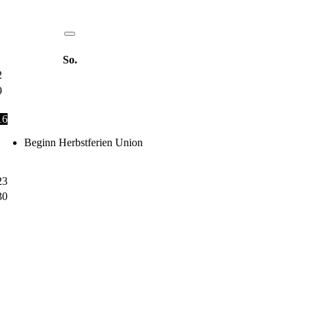
So.
2
9
16
Beginn Herbstferien Union
23
30