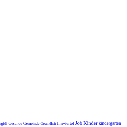
Job
Kinder
kindergarten
Gesunde Gemeinde
Innviertel
egidi
Gesundheit