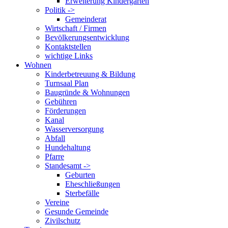
Erweiterung Kindergarten
Politik ->
Gemeinderat
Wirtschaft / Firmen
Bevölkerungsentwicklung
Kontaktstellen
wichtige Links
Wohnen
Kinderbetreuung & Bildung
Turnsaal Plan
Baugründe & Wohnungen
Gebühren
Förderungen
Kanal
Wasserversorgung
Abfall
Hundehaltung
Pfarre
Standesamt ->
Geburten
Eheschließungen
Sterbefälle
Vereine
Gesunde Gemeinde
Zivilschutz