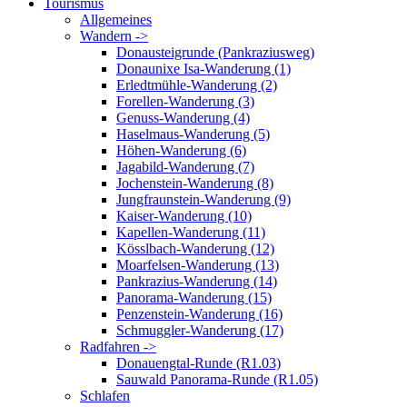
Tourismus
Allgemeines
Wandern ->
Donausteigrunde (Pankraziusweg)
Donaunixe Isa-Wanderung (1)
Erledtmühle-Wanderung (2)
Forellen-Wanderung (3)
Genuss-Wanderung (4)
Haselmaus-Wanderung (5)
Höhen-Wanderung (6)
Jagabild-Wanderung (7)
Jochenstein-Wanderung (8)
Jungfraunstein-Wanderung (9)
Kaiser-Wanderung (10)
Kapellen-Wanderung (11)
Kösslbach-Wanderung (12)
Moarfelsen-Wanderung (13)
Pankrazius-Wanderung (14)
Panorama-Wanderung (15)
Penzenstein-Wanderung (16)
Schmuggler-Wanderung (17)
Radfahren ->
Donauengtal-Runde (R1.03)
Sauwald Panorama-Runde (R1.05)
Schlafen