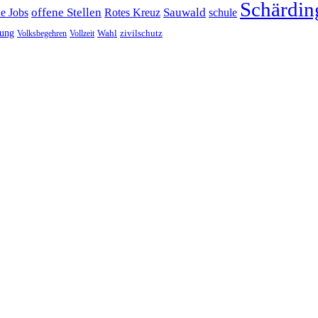
Schärdin
offene Stellen
Sauwald
ne Jobs
Rotes Kreuz
schule
tung
Wahl
Volksbegehren
Vollzeit
zivilschutz