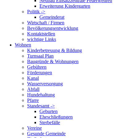
Neubau Einsatzzentrale Feuerwehren
Erweiterung Kindergarten
Politik ->
Gemeinderat
Wirtschaft / Firmen
Bevölkerungsentwicklung
Kontaktstellen
wichtige Links
Wohnen
Kinderbetreuung & Bildung
Turnsaal Plan
Baugründe & Wohnungen
Gebühren
Förderungen
Kanal
Wasserversorgung
Abfall
Hundehaltung
Pfarre
Standesamt ->
Geburten
Eheschließungen
Sterbefälle
Vereine
Gesunde Gemeinde