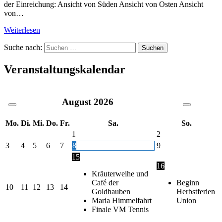
der Einreichung: Ansicht von Süden Ansicht von Osten Ansicht
von…
Weiterlesen
Suche nach:
Veranstaltungskalendar
August
2026
Mo.
Di.
Mi.
Do.
Fr.
Sa.
So.
1
2
3
4
5
6
7
8
9
15
16
Kräuterweihe und
Café der
Beginn
10
11
12
13
14
Goldhauben
Herbstferien
Maria Himmelfahrt
Union
Finale VM Tennis