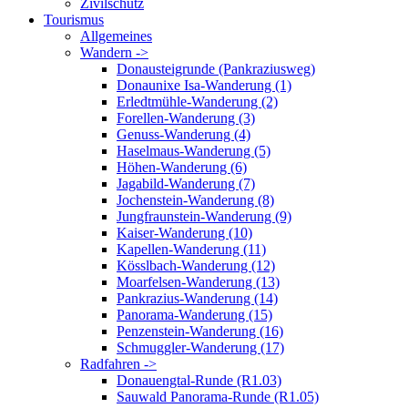
Zivilschutz
Tourismus
Allgemeines
Wandern ->
Donausteigrunde (Pankraziusweg)
Donaunixe Isa-Wanderung (1)
Erledtmühle-Wanderung (2)
Forellen-Wanderung (3)
Genuss-Wanderung (4)
Haselmaus-Wanderung (5)
Höhen-Wanderung (6)
Jagabild-Wanderung (7)
Jochenstein-Wanderung (8)
Jungfraunstein-Wanderung (9)
Kaiser-Wanderung (10)
Kapellen-Wanderung (11)
Kösslbach-Wanderung (12)
Moarfelsen-Wanderung (13)
Pankrazius-Wanderung (14)
Panorama-Wanderung (15)
Penzenstein-Wanderung (16)
Schmuggler-Wanderung (17)
Radfahren ->
Donauengtal-Runde (R1.03)
Sauwald Panorama-Runde (R1.05)