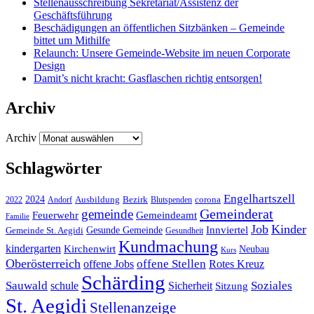
Stellenausschreibung Sekretariat/Assistenz der
Geschäftsführung
Beschädigungen an öffentlichen Sitzbänken – Gemeinde
bittet um Mithilfe
Relaunch: Unsere Gemeinde-Website im neuen Corporate
Design
Damit’s nicht kracht: Gasflaschen richtig entsorgen!
Archiv
Archiv
Schlagwörter
Engelhartszell
2024
Bezirk
corona
Ausbildung
Blutspenden
2022
Andorf
Gemeinderat
gemeinde
Gemeindeamt
Feuerwehr
Familie
Job
Kinder
Gesunde Gemeinde
Innviertel
Gemeinde St. Aegidi
Gesundheit
Kundmachung
kindergarten
Kirchenwirt
Neubau
Kurs
Oberösterreich
offene Stellen
offene Jobs
Rotes Kreuz
Schärding
Sauwald
Soziales
schule
Sicherheit
Sitzung
St. Aegidi
Stellenanzeige