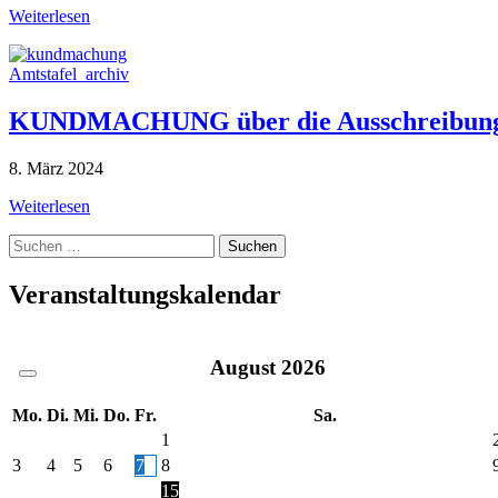
Weiterlesen
Amtstafel_archiv
KUNDMACHUNG über die Ausschreibung der
8. März 2024
Weiterlesen
Suche
nach:
Veranstaltungskalendar
August
2026
Mo.
Di.
Mi.
Do.
Fr.
Sa.
1
3
4
5
6
7
8
15