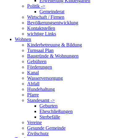
Erweiterung Kindergarten
Politik ->
Gemeinderat
Wirtschaft / Firmen
Bevölkerungsentwicklung
Kontaktstellen
wichtige Links
Wohnen
Kinderbetreuung & Bildung
Turnsaal Plan
Baugründe & Wohnungen
Gebühren
Förderungen
Kanal
Wasserversorgung
Abfall
Hundehaltung
Pfarre
Standesamt ->
Geburten
Eheschließungen
Sterbefälle
Vereine
Gesunde Gemeinde
Zivilschutz