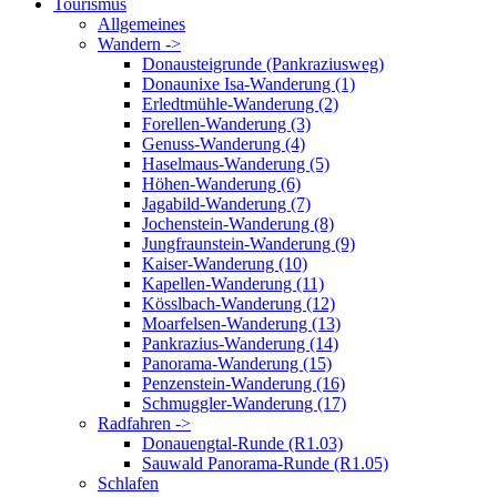
Tourismus
Allgemeines
Wandern ->
Donausteigrunde (Pankraziusweg)
Donaunixe Isa-Wanderung (1)
Erledtmühle-Wanderung (2)
Forellen-Wanderung (3)
Genuss-Wanderung (4)
Haselmaus-Wanderung (5)
Höhen-Wanderung (6)
Jagabild-Wanderung (7)
Jochenstein-Wanderung (8)
Jungfraunstein-Wanderung (9)
Kaiser-Wanderung (10)
Kapellen-Wanderung (11)
Kösslbach-Wanderung (12)
Moarfelsen-Wanderung (13)
Pankrazius-Wanderung (14)
Panorama-Wanderung (15)
Penzenstein-Wanderung (16)
Schmuggler-Wanderung (17)
Radfahren ->
Donauengtal-Runde (R1.03)
Sauwald Panorama-Runde (R1.05)
Schlafen