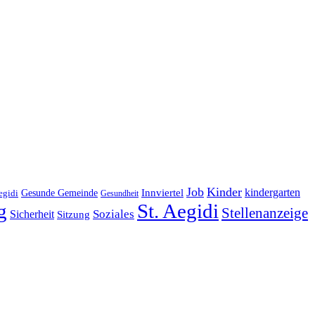
Job
Kinder
kindergarten
Gesunde Gemeinde
Innviertel
egidi
Gesundheit
g
St. Aegidi
Stellenanzeige
Soziales
Sicherheit
Sitzung