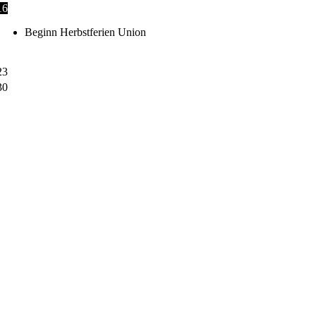
16
Beginn Herbstferien Union
23
30