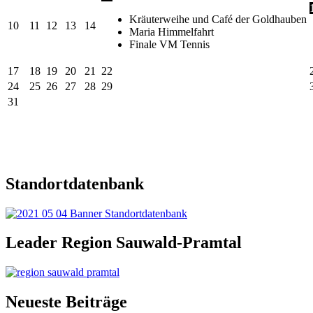
Kräuterweihe und Café der Goldhauben
10
11
12
13
14
Maria Himmelfahrt
Finale VM Tennis
17
18
19
20
21
22
24
25
26
27
28
29
31
Standortdatenbank
Leader Region Sauwald-Pramtal
Neueste Beiträge