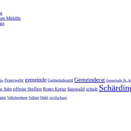
ng
um Mithilfe
ign
Gemeinderat
gemeinde
Gemeindeamt
Feuerwehr
Gemeinde St. A
lie
Schärdin
offene Stellen
Sauwald
ne Jobs
Rotes Kreuz
schule
tung
Wahl
Volksbegehren
Vollzeit
zivilschutz