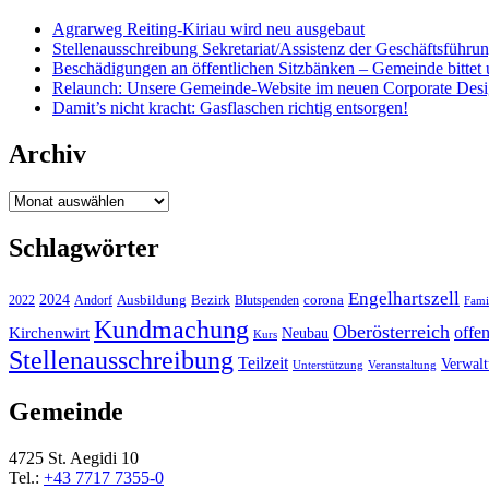
Agrarweg Reiting-Kiriau wird neu ausgebaut
Stellenausschreibung Sekretariat/Assistenz der Geschäftsführu
Beschädigungen an öffentlichen Sitzbänken – Gemeinde bittet 
Relaunch: Unsere Gemeinde-Website im neuen Corporate Des
Damit’s nicht kracht: Gasflaschen richtig entsorgen!
Archiv
Archiv
Schlagwörter
Engelhartszell
2024
Bezirk
corona
Ausbildung
Blutspenden
2022
Andorf
Fami
Kundmachung
Oberösterreich
Kirchenwirt
offe
Neubau
Kurs
Stellenausschreibung
Teilzeit
Verwal
Unterstützung
Veranstaltung
Gemeinde
4725 St. Aegidi 10
Tel.:
+43 7717 7355-0