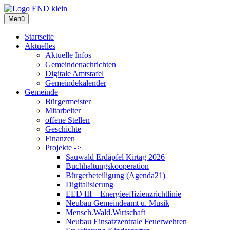
Zum
Inhalt
Menü
springen
Startseite
Aktuelles
Aktuelle Infos
Gemeindenachrichten
Digitale Amtstafel
Gemeindekalender
Gemeinde
Bürgermeister
Mitarbeiter
offene Stellen
Geschichte
Finanzen
Projekte ->
Sauwald Erdäpfel Kirtag 2026
Buchhaltungskooperation
Bürgerbeteiligung (Agenda21)
Digitalisierung
EED III – Energieeffizienzrichtlinie
Neubau Gemeindeamt u. Musik
Mensch.Wald.Wirtschaft
Neubau Einsatzzentrale Feuerwehren