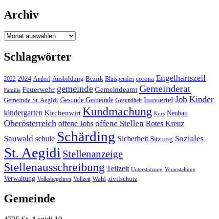
Archiv
Archiv
Schlagwörter
Engelhartszell
2024
Bezirk
corona
Ausbildung
Blutspenden
2022
Andorf
Gemeinderat
gemeinde
Gemeindeamt
Feuerwehr
Familie
Job
Kinder
Gesunde Gemeinde
Innviertel
Gemeinde St. Aegidi
Gesundheit
Kundmachung
kindergarten
Kirchenwirt
Neubau
Kurs
Oberösterreich
offene Stellen
offene Jobs
Rotes Kreuz
Schärding
Sauwald
Soziales
schule
Sicherheit
Sitzung
St. Aegidi
Stellenanzeige
Stellenausschreibung
Teilzeit
Unterstützung
Veranstaltung
Verwaltung
Wahl
Volksbegehren
Vollzeit
zivilschutz
Gemeinde