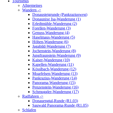
Tourismus
Allgemeines
Wandern ->
Donausteigrunde (Pankraziusweg)
Donaunixe Isa-Wanderung (1)
Erledtmühle-Wanderung (2)
Forellen-Wanderung (3)
Genuss-Wanderung (4)
Haselmaus-Wanderung (5)
Höhen-Wanderung (6)
Jagabild-Wanderung (7)
Jochenstein-Wanderung (8)
Jungfraunstein-Wanderung (9)
Kaiser-Wanderung (10)
Kapellen-Wanderung (11)
Kösslbach-Wanderung (12)
Moarfelsen-Wanderung (13)
Pankrazius-Wanderung (14)
Panorama-Wanderung (15)
Penzenstein-Wanderung (16)
Schmuggler-Wanderung (17)
Radfahren ->
Donauengtal-Runde (R1.03)
Sauwald Panorama-Runde (R1.05)
Schlafen