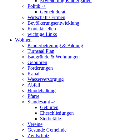
Erweiterung Kindergarten
Politik ->
Gemeinderat
Wirtschaft / Firmen
Bevölkerungsentwicklung
Kontaktstellen
wichtige Links
Wohnen
Kinderbetreuung & Bildung
Turnsaal Plan
Baugründe & Wohnungen
Gebühren
Förderungen
Kanal
Wasserversorgung
Abfall
Hundehaltung
Pfarre
Standesamt ->
Geburten
Eheschließungen
Sterbefälle
Vereine
Gesunde Gemeinde
Zivilschutz