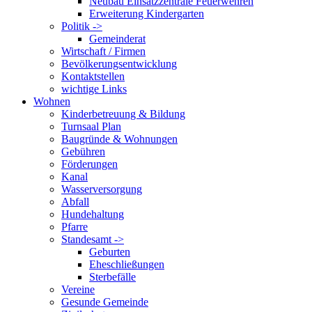
Neubau Einsatzzentrale Feuerwehren
Erweiterung Kindergarten
Politik ->
Gemeinderat
Wirtschaft / Firmen
Bevölkerungsentwicklung
Kontaktstellen
wichtige Links
Wohnen
Kinderbetreuung & Bildung
Turnsaal Plan
Baugründe & Wohnungen
Gebühren
Förderungen
Kanal
Wasserversorgung
Abfall
Hundehaltung
Pfarre
Standesamt ->
Geburten
Eheschließungen
Sterbefälle
Vereine
Gesunde Gemeinde