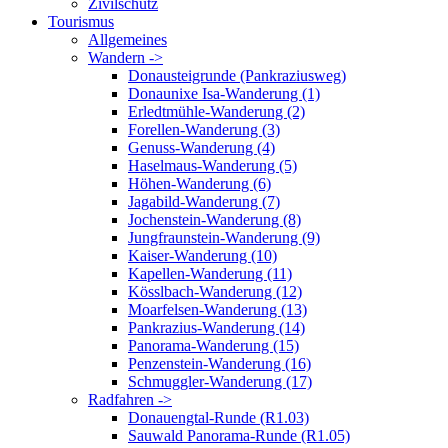
Zivilschutz
Tourismus
Allgemeines
Wandern ->
Donausteigrunde (Pankraziusweg)
Donaunixe Isa-Wanderung (1)
Erledtmühle-Wanderung (2)
Forellen-Wanderung (3)
Genuss-Wanderung (4)
Haselmaus-Wanderung (5)
Höhen-Wanderung (6)
Jagabild-Wanderung (7)
Jochenstein-Wanderung (8)
Jungfraunstein-Wanderung (9)
Kaiser-Wanderung (10)
Kapellen-Wanderung (11)
Kösslbach-Wanderung (12)
Moarfelsen-Wanderung (13)
Pankrazius-Wanderung (14)
Panorama-Wanderung (15)
Penzenstein-Wanderung (16)
Schmuggler-Wanderung (17)
Radfahren ->
Donauengtal-Runde (R1.03)
Sauwald Panorama-Runde (R1.05)