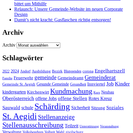
bittet um Mithilfe
Relaunch: Unsere Gemeinde-Website im neuen Corporate
Design
Damit’s nicht kracht: Gasflaschen richtig entsorgen!
Archiv
Archiv
Schlagwörter
Engelhartszell
2024
Bezirk
corona
Ausbildung
Blutspenden
2022
Andorf
Gemeinderat
gemeinde
Gemeindeamt
Feuerwehr
Familie
Job
Kinder
Gesunde Gemeinde
Innviertel
Gemeinde St. Aegidi
Gesundheit
Kundmachung
kindergarten
Kirchenwirt
Neubau
Kurs
Oberösterreich
offene Stellen
offene Jobs
Rotes Kreuz
Schärding
Sauwald
Soziales
schule
Sicherheit
Sitzung
St. Aegidi
Stellenanzeige
Stellenausschreibung
Teilzeit
Unterstützung
Veranstaltung
Verwaltung
Wahl
Volksbegehren
Vollzeit
zivilschutz