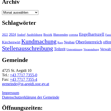
Archiv
Archiv
Schlagwörter
Engelhartszell
2024
Bezirk
corona
Ausbildung
Blutspenden
2022
Andorf
Fami
Kundmachung
Oberösterreich
Kirchenwirt
offe
Neubau
Kurs
Stellenausschreibung
Teilzeit
Verwal
Unterstützung
Veranstaltung
Gemeinde
4725 St. Aegidi 10
Tel.:
+43 7717 7355-0
Fax:
+43 7717 7355-4
gemeinde@st-aegidi.ooe.gv.at
Impressum
Datenschutzerklärung der Gemeinde
Öffnungszeiten: