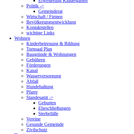
Erweiterung Kindergarten
Politik ->
Gemeinderat
Wirtschaft / Firmen
Bevölkerungsentwicklung
Kontaktstellen
wichtige Links
Wohnen
Kinderbetreuung & Bildung
Turnsaal Plan
Baugründe & Wohnungen
Gebühren
Förderungen
Kanal
Wasserversorgung
Abfall
Hundehaltung
Pfarre
Standesamt ->
Geburten
Eheschließungen
Sterbefälle
Vereine
Gesunde Gemeinde
Zivilschutz