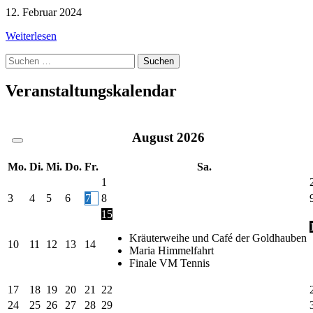
12. Februar 2024
Weiterlesen
Suche
nach:
Veranstaltungskalendar
August
2026
Mo.
Di.
Mi.
Do.
Fr.
Sa.
1
3
4
5
6
7
8
15
Kräuterweihe und Café der Goldhauben
10
11
12
13
14
Maria Himmelfahrt
Finale VM Tennis
17
18
19
20
21
22
24
25
26
27
28
29