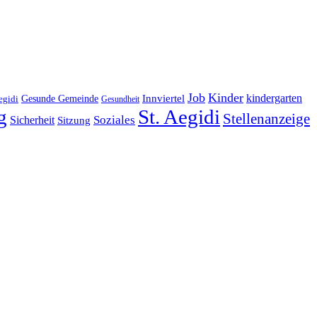
Job
Kinder
kindergarten
Gesunde Gemeinde
Innviertel
egidi
Gesundheit
g
St. Aegidi
Stellenanzeige
Soziales
Sicherheit
Sitzung