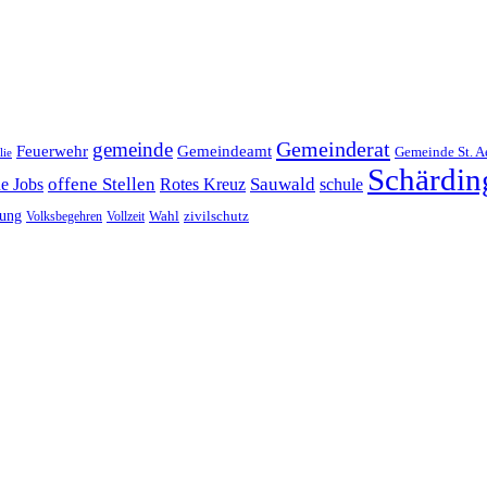
Gemeinderat
gemeinde
Gemeindeamt
Feuerwehr
Gemeinde St. A
lie
Schärdin
offene Stellen
Sauwald
ne Jobs
Rotes Kreuz
schule
tung
Wahl
Volksbegehren
Vollzeit
zivilschutz