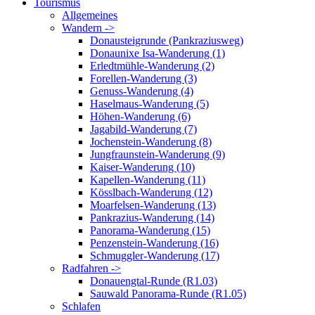
Tourismus
Allgemeines
Wandern ->
Donausteigrunde (Pankraziusweg)
Donaunixe Isa-Wanderung (1)
Erledtmühle-Wanderung (2)
Forellen-Wanderung (3)
Genuss-Wanderung (4)
Haselmaus-Wanderung (5)
Höhen-Wanderung (6)
Jagabild-Wanderung (7)
Jochenstein-Wanderung (8)
Jungfraunstein-Wanderung (9)
Kaiser-Wanderung (10)
Kapellen-Wanderung (11)
Kösslbach-Wanderung (12)
Moarfelsen-Wanderung (13)
Pankrazius-Wanderung (14)
Panorama-Wanderung (15)
Penzenstein-Wanderung (16)
Schmuggler-Wanderung (17)
Radfahren ->
Donauengtal-Runde (R1.03)
Sauwald Panorama-Runde (R1.05)
Schlafen