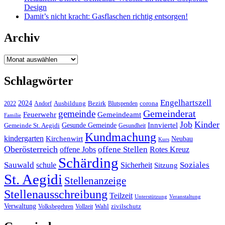
Design
Damit’s nicht kracht: Gasflaschen richtig entsorgen!
Archiv
Archiv
Schlagwörter
Engelhartszell
2024
Bezirk
corona
Ausbildung
Blutspenden
2022
Andorf
Gemeinderat
gemeinde
Gemeindeamt
Feuerwehr
Familie
Job
Kinder
Gesunde Gemeinde
Innviertel
Gemeinde St. Aegidi
Gesundheit
Kundmachung
kindergarten
Kirchenwirt
Neubau
Kurs
Oberösterreich
offene Stellen
offene Jobs
Rotes Kreuz
Schärding
Sauwald
Soziales
schule
Sicherheit
Sitzung
St. Aegidi
Stellenanzeige
Stellenausschreibung
Teilzeit
Unterstützung
Veranstaltung
Verwaltung
Wahl
Volksbegehren
Vollzeit
zivilschutz