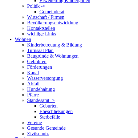
Erweiterung Kindergarten
Politik ->
Gemeinderat
Wirtschaft / Firmen
Bevölkerungsentwicklung
Kontaktstellen
wichtige Links
Wohnen
Kinderbetreuung & Bildung
Turnsaal Plan
Baugründe & Wohnungen
Gebühren
Förderungen
Kanal
Wasserversorgung
Abfall
Hundehaltung
Pfarre
Standesamt ->
Geburten
Eheschließungen
Sterbefälle
Vereine
Gesunde Gemeinde
Zivilschutz