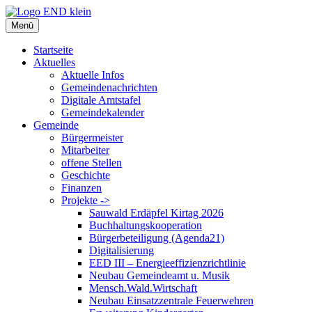
Zum
Inhalt
Menü
springen
Startseite
Aktuelles
Aktuelle Infos
Gemeindenachrichten
Digitale Amtstafel
Gemeindekalender
Gemeinde
Bürgermeister
Mitarbeiter
offene Stellen
Geschichte
Finanzen
Projekte ->
Sauwald Erdäpfel Kirtag 2026
Buchhaltungskooperation
Bürgerbeteiligung (Agenda21)
Digitalisierung
EED III – Energieeffizienzrichtlinie
Neubau Gemeindeamt u. Musik
Mensch.Wald.Wirtschaft
Neubau Einsatzzentrale Feuerwehren