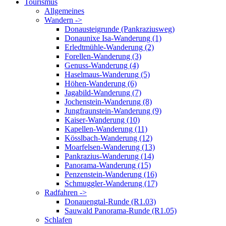
Tourismus
Allgemeines
Wandern ->
Donausteigrunde (Pankraziusweg)
Donaunixe Isa-Wanderung (1)
Erledtmühle-Wanderung (2)
Forellen-Wanderung (3)
Genuss-Wanderung (4)
Haselmaus-Wanderung (5)
Höhen-Wanderung (6)
Jagabild-Wanderung (7)
Jochenstein-Wanderung (8)
Jungfraunstein-Wanderung (9)
Kaiser-Wanderung (10)
Kapellen-Wanderung (11)
Kösslbach-Wanderung (12)
Moarfelsen-Wanderung (13)
Pankrazius-Wanderung (14)
Panorama-Wanderung (15)
Penzenstein-Wanderung (16)
Schmuggler-Wanderung (17)
Radfahren ->
Donauengtal-Runde (R1.03)
Sauwald Panorama-Runde (R1.05)
Schlafen