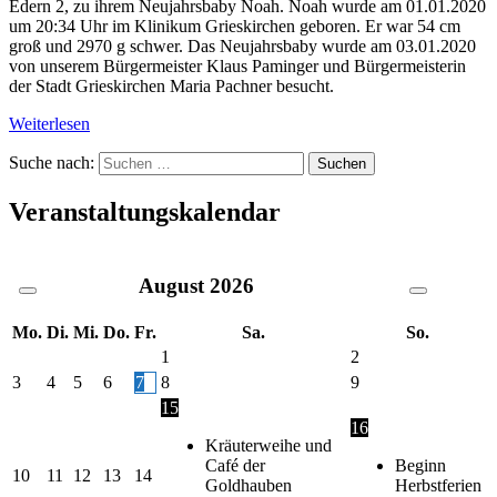
Edern 2, zu ihrem Neujahrsbaby Noah. Noah wurde am 01.01.2020
um 20:34 Uhr im Klinikum Grieskirchen geboren. Er war 54 cm
groß und 2970 g schwer. Das Neujahrsbaby wurde am 03.01.2020
von unserem Bürgermeister Klaus Paminger und Bürgermeisterin
der Stadt Grieskirchen Maria Pachner besucht.
Weiterlesen
Suche nach:
Veranstaltungskalendar
August
2026
Mo.
Di.
Mi.
Do.
Fr.
Sa.
So.
1
2
3
4
5
6
7
8
9
15
16
Kräuterweihe und
Café der
Beginn
10
11
12
13
14
Goldhauben
Herbstferien