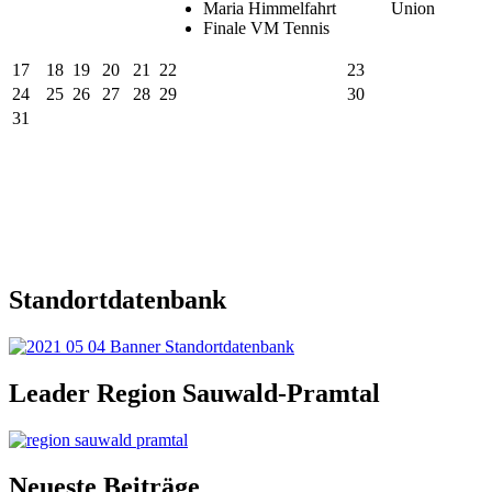
Maria Himmelfahrt
Union
Finale VM Tennis
17
18
19
20
21
22
23
24
25
26
27
28
29
30
31
Standortdatenbank
Leader Region Sauwald-Pramtal
Neueste Beiträge