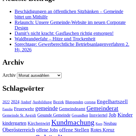
Beschädigungen an öffentlichen Sitzbänken – Gemeinde
bittet um Mithilfe
Relaunch: Unsere Gemeinde-Website im neuen Corporate
Design
Damit’s nicht kracht: Gasflaschen richtig entsorgen!
Waldbrandgefahr – Hitze und Trockenheit
Sprechtage: Gewerberechtliche Betriebsanlagenverfahren 2.
Hj. 2026
Archiv
Archiv
Schlagwörter
Engelhartszell
2024
Bezirk
corona
Ausbildung
Blutspenden
2022
Andorf
Gemeinderat
gemeinde
Gemeindeamt
Feuerwehr
Familie
Job
Kinder
Gesunde Gemeinde
Innviertel
Gemeinde St. Aegidi
Gesundheit
Kundmachung
kindergarten
Kirchenwirt
Neubau
Kurs
Oberösterreich
offene Stellen
offene Jobs
Rotes Kreuz