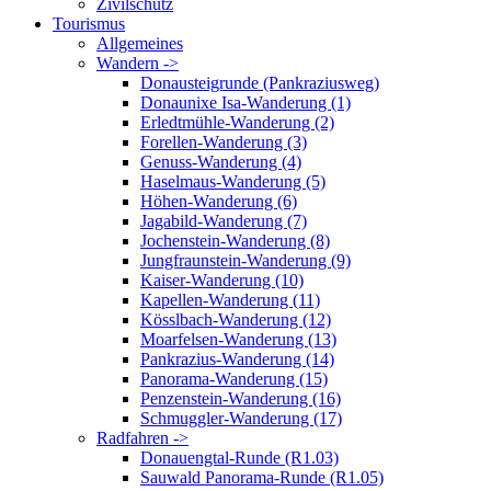
Zivilschutz
Tourismus
Allgemeines
Wandern ->
Donausteigrunde (Pankraziusweg)
Donaunixe Isa-Wanderung (1)
Erledtmühle-Wanderung (2)
Forellen-Wanderung (3)
Genuss-Wanderung (4)
Haselmaus-Wanderung (5)
Höhen-Wanderung (6)
Jagabild-Wanderung (7)
Jochenstein-Wanderung (8)
Jungfraunstein-Wanderung (9)
Kaiser-Wanderung (10)
Kapellen-Wanderung (11)
Kösslbach-Wanderung (12)
Moarfelsen-Wanderung (13)
Pankrazius-Wanderung (14)
Panorama-Wanderung (15)
Penzenstein-Wanderung (16)
Schmuggler-Wanderung (17)
Radfahren ->
Donauengtal-Runde (R1.03)
Sauwald Panorama-Runde (R1.05)