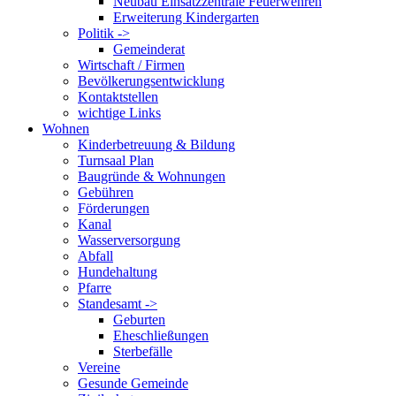
Neubau Einsatzzentrale Feuerwehren
Erweiterung Kindergarten
Politik ->
Gemeinderat
Wirtschaft / Firmen
Bevölkerungsentwicklung
Kontaktstellen
wichtige Links
Wohnen
Kinderbetreuung & Bildung
Turnsaal Plan
Baugründe & Wohnungen
Gebühren
Förderungen
Kanal
Wasserversorgung
Abfall
Hundehaltung
Pfarre
Standesamt ->
Geburten
Eheschließungen
Sterbefälle
Vereine
Gesunde Gemeinde