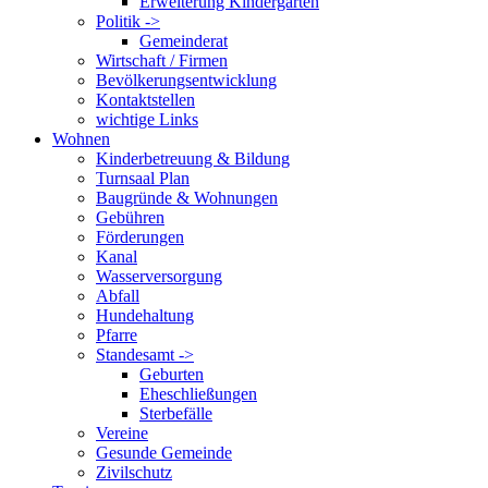
Erweiterung Kindergarten
Politik ->
Gemeinderat
Wirtschaft / Firmen
Bevölkerungsentwicklung
Kontaktstellen
wichtige Links
Wohnen
Kinderbetreuung & Bildung
Turnsaal Plan
Baugründe & Wohnungen
Gebühren
Förderungen
Kanal
Wasserversorgung
Abfall
Hundehaltung
Pfarre
Standesamt ->
Geburten
Eheschließungen
Sterbefälle
Vereine
Gesunde Gemeinde
Zivilschutz