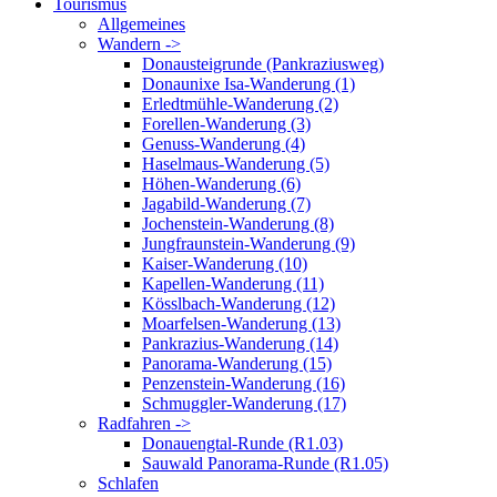
Tourismus
Allgemeines
Wandern ->
Donausteigrunde (Pankraziusweg)
Donaunixe Isa-Wanderung (1)
Erledtmühle-Wanderung (2)
Forellen-Wanderung (3)
Genuss-Wanderung (4)
Haselmaus-Wanderung (5)
Höhen-Wanderung (6)
Jagabild-Wanderung (7)
Jochenstein-Wanderung (8)
Jungfraunstein-Wanderung (9)
Kaiser-Wanderung (10)
Kapellen-Wanderung (11)
Kösslbach-Wanderung (12)
Moarfelsen-Wanderung (13)
Pankrazius-Wanderung (14)
Panorama-Wanderung (15)
Penzenstein-Wanderung (16)
Schmuggler-Wanderung (17)
Radfahren ->
Donauengtal-Runde (R1.03)
Sauwald Panorama-Runde (R1.05)
Schlafen