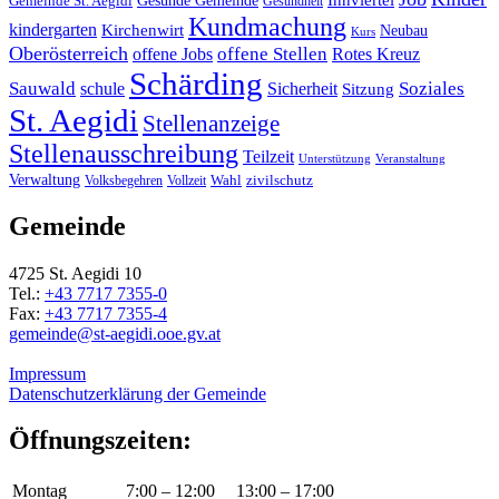
Gemeinde St. Aegidi
Gesundheit
Kundmachung
kindergarten
Kirchenwirt
Neubau
Kurs
Oberösterreich
offene Stellen
offene Jobs
Rotes Kreuz
Schärding
Sauwald
Soziales
schule
Sicherheit
Sitzung
St. Aegidi
Stellenanzeige
Stellenausschreibung
Teilzeit
Unterstützung
Veranstaltung
Verwaltung
Wahl
Volksbegehren
Vollzeit
zivilschutz
Gemeinde
4725 St. Aegidi 10
Tel.:
+43 7717 7355-0
Fax:
+43 7717 7355-4
gemeinde@st-aegidi.ooe.gv.at
Impressum
Datenschutzerklärung der Gemeinde
Öffnungszeiten:
Montag
7:00 – 12:00
13:00 – 17:00