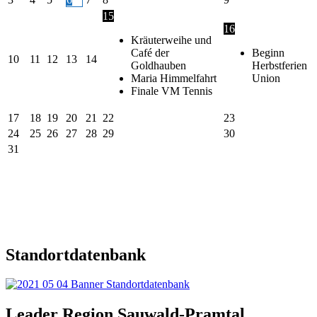
15
16
Kräuterweihe und
Café der
Beginn
10
11
12
13
14
Goldhauben
Herbstferien
Maria Himmelfahrt
Union
Finale VM Tennis
17
18
19
20
21
22
23
24
25
26
27
28
29
30
31
Standortdatenbank
Leader Region Sauwald-Pramtal