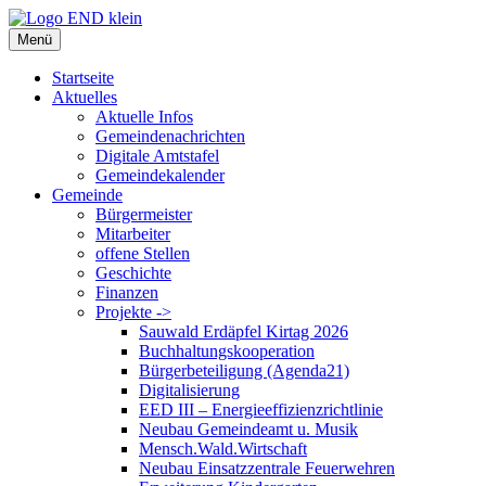
Zum
Inhalt
Menü
springen
Startseite
Aktuelles
Aktuelle Infos
Gemeindenachrichten
Digitale Amtstafel
Gemeindekalender
Gemeinde
Bürgermeister
Mitarbeiter
offene Stellen
Geschichte
Finanzen
Projekte ->
Sauwald Erdäpfel Kirtag 2026
Buchhaltungskooperation
Bürgerbeteiligung (Agenda21)
Digitalisierung
EED III – Energieeffizienzrichtlinie
Neubau Gemeindeamt u. Musik
Mensch.Wald.Wirtschaft
Neubau Einsatzzentrale Feuerwehren