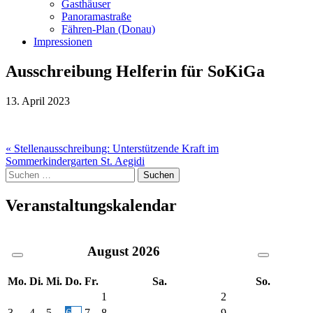
Gasthäuser
Panoramastraße
Fähren-Plan (Donau)
Impressionen
Ausschreibung Helferin für SoKiGa
13. April 2023
Beitragsnavigation
« Stellenausschreibung: Unterstützende Kraft im
Sommerkindergarten St. Aegidi
Suche
nach:
Veranstaltungskalendar
August
2026
Mo.
Di.
Mi.
Do.
Fr.
Sa.
So.
1
2
3
4
5
6
7
8
9