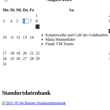
Mo.
Di.
Mi.
Do.
Fr.
Sa.
1
3
4
5
6
7
8
15
Kräuterweihe und Café der Goldhauben
10
11
12
13
14
Maria Himmelfahrt
Finale VM Tennis
17
18
19
20
21
22
24
25
26
27
28
29
31
Standortdatenbank