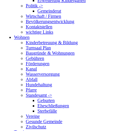
Erweiterung Kindergarten
Politik ->
Gemeinderat
Wirtschaft / Firmen
Bevölkerungsentwicklung
Kontaktstellen
wichtige Links
Wohnen
Kinderbetreuung & Bildung
Turnsaal Plan
Baugründe & Wohnungen
Gebühren
Förderungen
Kanal
Wasserversorgung
Abfall
Hundehaltung
Pfarre
Standesamt ->
Geburten
Eheschließungen
Sterbefälle
Vereine
Gesunde Gemeinde
Zivilschutz