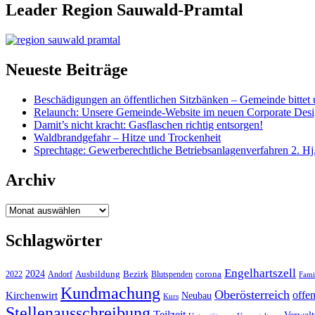
Leader Region Sauwald-Pramtal
Neueste Beiträge
Beschädigungen an öffentlichen Sitzbänken – Gemeinde bittet 
Relaunch: Unsere Gemeinde-Website im neuen Corporate Des
Damit’s nicht kracht: Gasflaschen richtig entsorgen!
Waldbrandgefahr – Hitze und Trockenheit
Sprechtage: Gewerberechtliche Betriebsanlagenverfahren 2. Hj
Archiv
Archiv
Schlagwörter
Engelhartszell
2024
Bezirk
corona
Ausbildung
Blutspenden
2022
Andorf
Fami
Kundmachung
Oberösterreich
Kirchenwirt
offe
Neubau
Kurs
Stellenausschreibung
Teilzeit