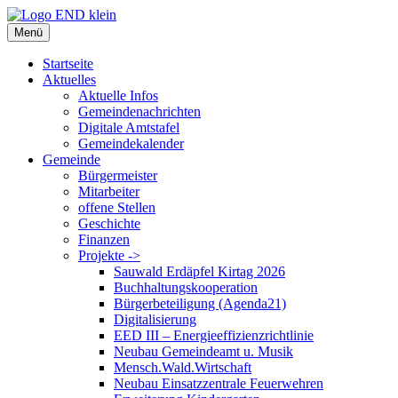
Zum
Inhalt
Menü
springen
Startseite
Aktuelles
Aktuelle Infos
Gemeindenachrichten
Digitale Amtstafel
Gemeindekalender
Gemeinde
Bürgermeister
Mitarbeiter
offene Stellen
Geschichte
Finanzen
Projekte ->
Sauwald Erdäpfel Kirtag 2026
Buchhaltungskooperation
Bürgerbeteiligung (Agenda21)
Digitalisierung
EED III – Energieeffizienzrichtlinie
Neubau Gemeindeamt u. Musik
Mensch.Wald.Wirtschaft
Neubau Einsatzzentrale Feuerwehren