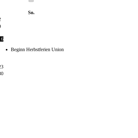
So.
2
9
16
Beginn Herbstferien Union
23
30