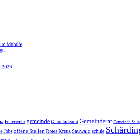
um Mithilfe
ign
. 2026
Gemeinderat
gemeinde
Gemeindeamt
Feuerwehr
Gemeinde St. A
lie
Schärdin
offene Stellen
Sauwald
ne Jobs
Rotes Kreuz
schule