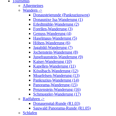
Tourismus
Allgemeines
Wandern ->
Donausteigrunde (Pankraziusweg)
Donaunixe Isa-Wanderung (1)
Erledtmühle-Wanderung (2)
Forellen-Wanderung (3)
Genuss-Wanderung (4)
Haselmaus-Wanderung (5)
Höhen-Wanderung (6)
Jagabild-Wanderung (7)
Jochenstein-Wanderung (8)
Jungfraunstein-Wanderung (9)
Kaiser-Wanderung (10)
Kapellen-Wanderung (11)
Kösslbach-Wanderung (12)
Moarfelsen-Wanderung (13)
Pankrazius-Wanderung (14)
Panorama-Wanderung (15)
Penzenstein-Wanderung (16)
Schmuggler-Wanderung (17)
Radfahren ->
Donauengtal-Runde (R1.03)
Sauwald Panorama-Runde (R1.05)
Schlafen