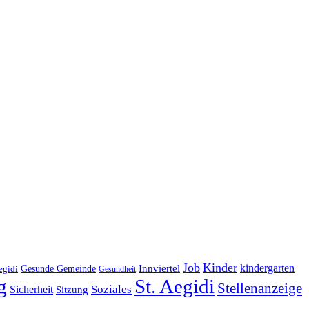
Job
Kinder
kindergarten
Gesunde Gemeinde
Innviertel
egidi
Gesundheit
g
St. Aegidi
Stellenanzeige
Soziales
Sicherheit
Sitzung