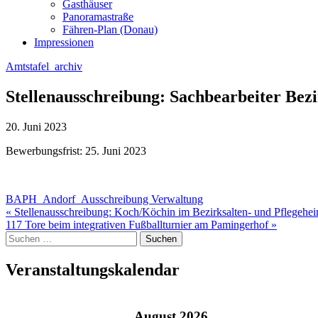
Gasthäuser
Panoramastraße
Fähren-Plan (Donau)
Impressionen
Amtstafel_archiv
Stellenausschreibung: Sachbearbeiter Bezi
20. Juni 2023
Bewerbungsfrist: 25. Juni 2023
BAPH_Andorf_Ausschreibung Verwaltung
Beitragsnavigation
« Stellenausschreibung: Koch/Köchin im Bezirksalten- und Pflegehe
117 Tore beim integrativen Fußballturnier am Pamingerhof »
Suche
nach:
Veranstaltungskalendar
August
2026