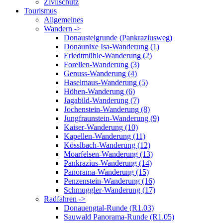
Zivilschutz
Tourismus
Allgemeines
Wandern ->
Donausteigrunde (Pankraziusweg)
Donaunixe Isa-Wanderung (1)
Erledtmühle-Wanderung (2)
Forellen-Wanderung (3)
Genuss-Wanderung (4)
Haselmaus-Wanderung (5)
Höhen-Wanderung (6)
Jagabild-Wanderung (7)
Jochenstein-Wanderung (8)
Jungfraunstein-Wanderung (9)
Kaiser-Wanderung (10)
Kapellen-Wanderung (11)
Kösslbach-Wanderung (12)
Moarfelsen-Wanderung (13)
Pankrazius-Wanderung (14)
Panorama-Wanderung (15)
Penzenstein-Wanderung (16)
Schmuggler-Wanderung (17)
Radfahren ->
Donauengtal-Runde (R1.03)
Sauwald Panorama-Runde (R1.05)