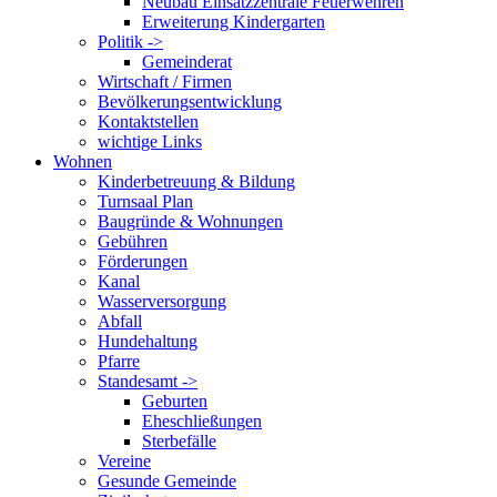
Neubau Einsatzzentrale Feuerwehren
Erweiterung Kindergarten
Politik ->
Gemeinderat
Wirtschaft / Firmen
Bevölkerungsentwicklung
Kontaktstellen
wichtige Links
Wohnen
Kinderbetreuung & Bildung
Turnsaal Plan
Baugründe & Wohnungen
Gebühren
Förderungen
Kanal
Wasserversorgung
Abfall
Hundehaltung
Pfarre
Standesamt ->
Geburten
Eheschließungen
Sterbefälle
Vereine
Gesunde Gemeinde