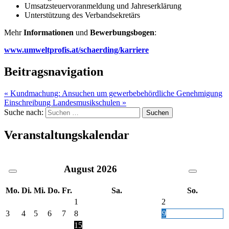
Umsatzsteuervoranmeldung und Jahreserklärung
Unterstützung des Verbandsekretärs
Mehr
Informationen
und
Bewerbungsbogen
:
www.umweltprofis.at/schaerding/karriere
Beitragsnavigation
« Kundmachung: Ansuchen um gewerbebehördliche Genehmigung
Einschreibung Landesmusikschulen »
Suche nach:
Veranstaltungskalendar
August
2026
Mo.
Di.
Mi.
Do.
Fr.
Sa.
So.
1
2
3
4
5
6
7
8
9
15