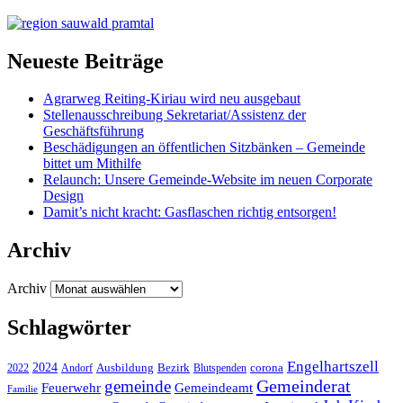
Neueste Beiträge
Agrarweg Reiting-Kiriau wird neu ausgebaut
Stellenausschreibung Sekretariat/Assistenz der
Geschäftsführung
Beschädigungen an öffentlichen Sitzbänken – Gemeinde
bittet um Mithilfe
Relaunch: Unsere Gemeinde-Website im neuen Corporate
Design
Damit’s nicht kracht: Gasflaschen richtig entsorgen!
Archiv
Archiv
Schlagwörter
Engelhartszell
2024
Bezirk
corona
Ausbildung
Blutspenden
2022
Andorf
Gemeinderat
gemeinde
Gemeindeamt
Feuerwehr
Familie