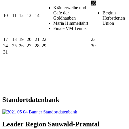
16
Kräuterweihe und
Café der
Beginn
10
11
12
13
14
Goldhauben
Herbstferien
Maria Himmelfahrt
Union
Finale VM Tennis
17
18
19
20
21
22
23
24
25
26
27
28
29
30
31
Standortdatenbank
Leader Region Sauwald-Pramtal