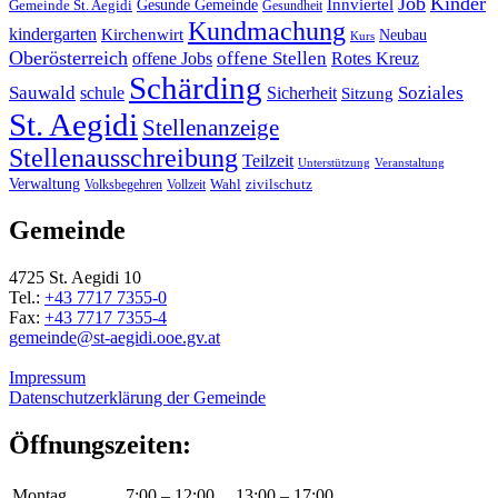
Job
Kinder
Gesunde Gemeinde
Innviertel
Gemeinde St. Aegidi
Gesundheit
Kundmachung
kindergarten
Kirchenwirt
Neubau
Kurs
Oberösterreich
offene Stellen
offene Jobs
Rotes Kreuz
Schärding
Sauwald
Soziales
schule
Sicherheit
Sitzung
St. Aegidi
Stellenanzeige
Stellenausschreibung
Teilzeit
Unterstützung
Veranstaltung
Verwaltung
Wahl
Volksbegehren
Vollzeit
zivilschutz
Gemeinde
4725 St. Aegidi 10
Tel.:
+43 7717 7355-0
Fax:
+43 7717 7355-4
gemeinde@st-aegidi.ooe.gv.at
Impressum
Datenschutzerklärung der Gemeinde
Öffnungszeiten:
Montag
7:00 – 12:00
13:00 – 17:00