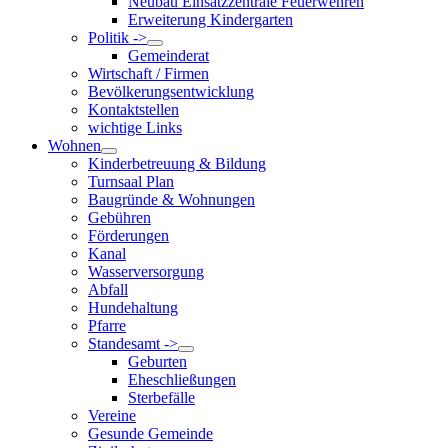
Neubau Einsatzzentrale Feuerwehren
Erweiterung Kindergarten
Politik ->
Gemeinderat
Wirtschaft / Firmen
Bevölkerungsentwicklung
Kontaktstellen
wichtige Links
Wohnen
Kinderbetreuung & Bildung
Turnsaal Plan
Baugründe & Wohnungen
Gebühren
Förderungen
Kanal
Wasserversorgung
Abfall
Hundehaltung
Pfarre
Standesamt ->
Geburten
Eheschließungen
Sterbefälle
Vereine
Gesunde Gemeinde