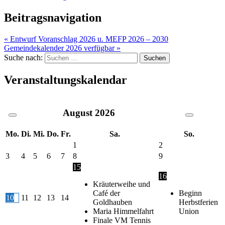
Beitragsnavigation
« Entwurf Voranschlag 2026 u. MEFP 2026 – 2030
Gemeindekalender 2026 verfügbar »
Suche nach:
Veranstaltungskalendar
August
2026
Mo.
Di.
Mi.
Do.
Fr.
Sa.
So.
1
2
3
4
5
6
7
8
9
15
16
Kräuterweihe und
Café der
Beginn
10
11
12
13
14
Goldhauben
Herbstferien
Maria Himmelfahrt
Union
Finale VM Tennis