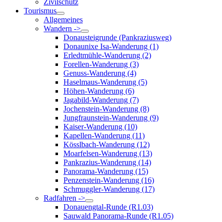
Zivilschutz
Tourismus
Allgemeines
Wandern ->
Donausteigrunde (Pankraziusweg)
Donaunixe Isa-Wanderung (1)
Erledtmühle-Wanderung (2)
Forellen-Wanderung (3)
Genuss-Wanderung (4)
Haselmaus-Wanderung (5)
Höhen-Wanderung (6)
Jagabild-Wanderung (7)
Jochenstein-Wanderung (8)
Jungfraunstein-Wanderung (9)
Kaiser-Wanderung (10)
Kapellen-Wanderung (11)
Kösslbach-Wanderung (12)
Moarfelsen-Wanderung (13)
Pankrazius-Wanderung (14)
Panorama-Wanderung (15)
Penzenstein-Wanderung (16)
Schmuggler-Wanderung (17)
Radfahren ->
Donauengtal-Runde (R1.03)
Sauwald Panorama-Runde (R1.05)