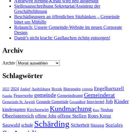
Agrarweg Reiting-Kiriau wird neu ausgebaut
Stellenausschreibung Sekretariat/Assistenz der
Geschäftsführung
Beschädigungen an öffentlichen Sitzbänken – Gemeinde
bittet um Mithilfe
Relaunch: Unsere Gemeinde-Website im neuen Corporate
Design
Damit’s nicht kracht: Gasflaschen richtig entsorgen!
Archiv
Archiv
Schlagwörter
Engelhartszell
2024
Bezirk
corona
Ausbildung
Blutspenden
2022
Andorf
Gemeinderat
gemeinde
Gemeindeamt
Feuerwehr
Familie
Job
Kinder
Gesunde Gemeinde
Innviertel
Gemeinde St. Aegidi
Gesundheit
Kundmachung
kindergarten
Kirchenwirt
Neubau
Kurs
Oberösterreich
offene Stellen
offene Jobs
Rotes Kreuz
Schärding
Sauwald
Soziales
schule
Sicherheit
Sitzung