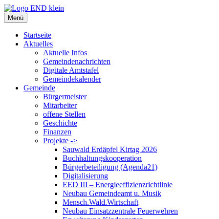
Zum
Inhalt
Menü
springen
Startseite
Aktuelles
Aktuelle Infos
Gemeindenachrichten
Digitale Amtstafel
Gemeindekalender
Gemeinde
Bürgermeister
Mitarbeiter
offene Stellen
Geschichte
Finanzen
Projekte ->
Sauwald Erdäpfel Kirtag 2026
Buchhaltungskooperation
Bürgerbeteiligung (Agenda21)
Digitalisierung
EED III – Energieeffizienzrichtlinie
Neubau Gemeindeamt u. Musik
Mensch.Wald.Wirtschaft
Neubau Einsatzzentrale Feuerwehren