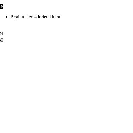
16
Beginn Herbstferien Union
23
30