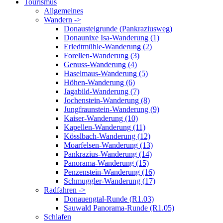
Tourismus
Allgemeines
Wandern ->
Donausteigrunde (Pankraziusweg)
Donaunixe Isa-Wanderung (1)
Erledtmühle-Wanderung (2)
Forellen-Wanderung (3)
Genuss-Wanderung (4)
Haselmaus-Wanderung (5)
Höhen-Wanderung (6)
Jagabild-Wanderung (7)
Jochenstein-Wanderung (8)
Jungfraunstein-Wanderung (9)
Kaiser-Wanderung (10)
Kapellen-Wanderung (11)
Kösslbach-Wanderung (12)
Moarfelsen-Wanderung (13)
Pankrazius-Wanderung (14)
Panorama-Wanderung (15)
Penzenstein-Wanderung (16)
Schmuggler-Wanderung (17)
Radfahren ->
Donauengtal-Runde (R1.03)
Sauwald Panorama-Runde (R1.05)
Schlafen