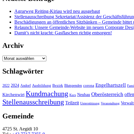
Agrarweg Reiting-Kiriau wird neu ausgebaut
Stellenausschreibung Sekretariat/Assistenz der Geschäftsführu
Beschädigungen an öffentlichen Sitzbänken – Gemeinde bittet 
Relaunch: Unsere Gemeinde-Website im neuen Corporate Des
Damit’s nicht kracht: Gasflaschen richtig entsorgen!
Archiv
Archiv
Schlagwörter
Engelhartszell
2024
Bezirk
corona
Ausbildung
Blutspenden
2022
Andorf
Fami
Kundmachung
Oberösterreich
Kirchenwirt
offe
Neubau
Kurs
Stellenausschreibung
Teilzeit
Verwal
Unterstützung
Veranstaltung
Gemeinde
4725 St. Aegidi 10