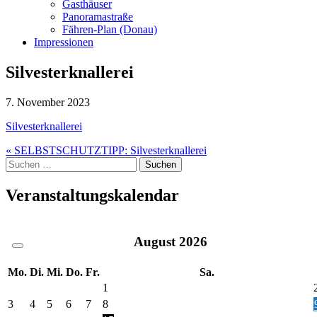
Gasthäuser
Panoramastraße
Fähren-Plan (Donau)
Impressionen
Silvesterknallerei
7. November 2023
Silvesterknallerei
Beitragsnavigation
« SELBSTSCHUTZTIPP: Silvesterknallerei
Suche
nach:
Veranstaltungskalendar
August
2026
Mo.
Di.
Mi.
Do.
Fr.
Sa.
1
3
4
5
6
7
8