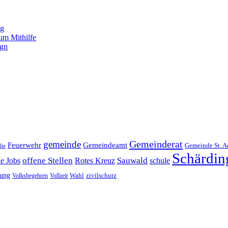
ng
um Mithilfe
ign
Gemeinderat
gemeinde
Gemeindeamt
Feuerwehr
Gemeinde St. A
lie
Schärdin
offene Stellen
Sauwald
ne Jobs
Rotes Kreuz
schule
tung
Wahl
Volksbegehren
Vollzeit
zivilschutz