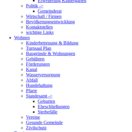
Erweiterung Kindergarten
Politik ->
Gemeinderat
Wirtschaft / Firmen
Bevölkerungsentwicklung
Kontaktstellen
wichtige Links
Wohnen
Kinderbetreuung & Bildung
Turnsaal Plan
Baugründe & Wohnungen
Gebühren
Förderungen
Kanal
Wasserversorgung
Abfall
Hundehaltung
Pfarre
Standesamt ->
Geburten
Eheschließungen
Sterbefälle
Vereine
Gesunde Gemeinde
Zivilschutz