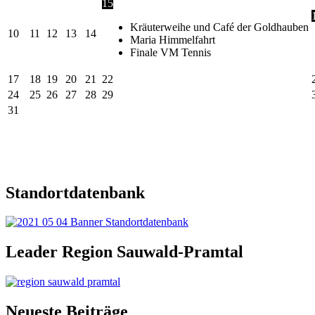
15
Kräuterweihe und Café der Goldhauben
10
11
12
13
14
Maria Himmelfahrt
Finale VM Tennis
17
18
19
20
21
22
24
25
26
27
28
29
31
Standortdatenbank
Leader Region Sauwald-Pramtal
Neueste Beiträge