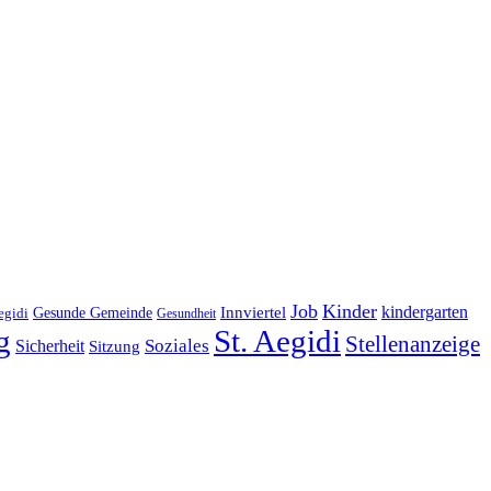
Job
Kinder
kindergarten
Gesunde Gemeinde
Innviertel
egidi
Gesundheit
g
St. Aegidi
Stellenanzeige
Soziales
Sicherheit
Sitzung