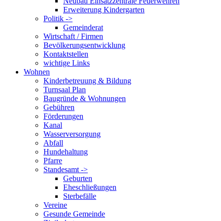
Neubau Einsatzzentrale Feuerwehren
Erweiterung Kindergarten
Politik ->
Gemeinderat
Wirtschaft / Firmen
Bevölkerungsentwicklung
Kontaktstellen
wichtige Links
Wohnen
Kinderbetreuung & Bildung
Turnsaal Plan
Baugründe & Wohnungen
Gebühren
Förderungen
Kanal
Wasserversorgung
Abfall
Hundehaltung
Pfarre
Standesamt ->
Geburten
Eheschließungen
Sterbefälle
Vereine
Gesunde Gemeinde