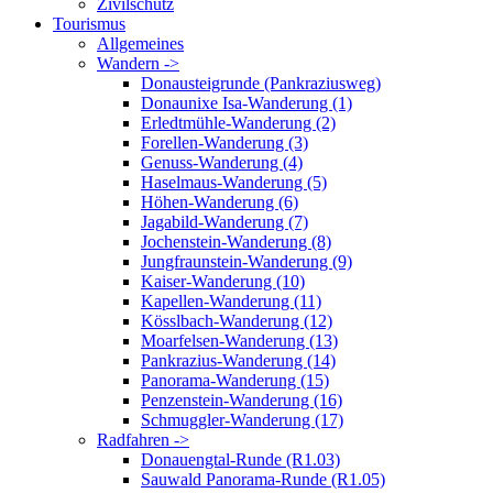
Zivilschutz
Tourismus
Allgemeines
Wandern ->
Donausteigrunde (Pankraziusweg)
Donaunixe Isa-Wanderung (1)
Erledtmühle-Wanderung (2)
Forellen-Wanderung (3)
Genuss-Wanderung (4)
Haselmaus-Wanderung (5)
Höhen-Wanderung (6)
Jagabild-Wanderung (7)
Jochenstein-Wanderung (8)
Jungfraunstein-Wanderung (9)
Kaiser-Wanderung (10)
Kapellen-Wanderung (11)
Kösslbach-Wanderung (12)
Moarfelsen-Wanderung (13)
Pankrazius-Wanderung (14)
Panorama-Wanderung (15)
Penzenstein-Wanderung (16)
Schmuggler-Wanderung (17)
Radfahren ->
Donauengtal-Runde (R1.03)
Sauwald Panorama-Runde (R1.05)