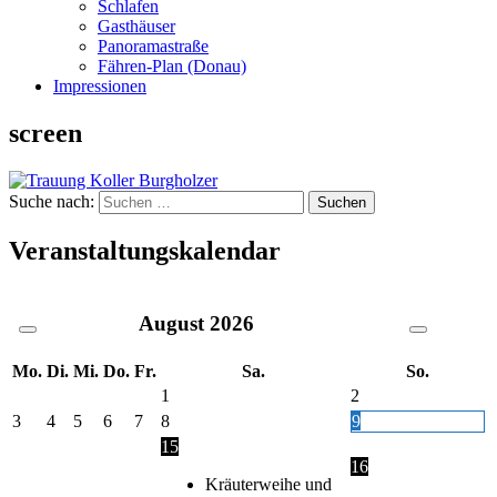
Schlafen
Gasthäuser
Panoramastraße
Fähren-Plan (Donau)
Impressionen
screen
Suche nach:
Veranstaltungskalendar
August
2026
Mo.
Di.
Mi.
Do.
Fr.
Sa.
So.
1
2
3
4
5
6
7
8
9
15
16
Kräuterweihe und