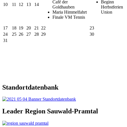
Café der
Beginn
10
11
12
13
14
Goldhauben
Herbstferien
Maria Himmelfahrt
Union
Finale VM Tennis
17
18
19
20
21
22
23
24
25
26
27
28
29
30
31
Standortdatenbank
Leader Region Sauwald-Pramtal