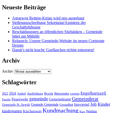
Neueste Beiträge
Agrarweg Reiting-Kiriau wird neu ausgebaut
Stellenausschreibung Sekretariat/Assistenz der
Geschäftsführung
Beschädigungen an öffentlichen Sitzbänken – Gemeinde
bittet um Mithilfe
Relaunch: Unsere Gemeinde-Website im neuen Corporate
Design
Damit’s nicht kracht: Gasflaschen richtig entsorgen!
Archiv
Archiv
Schlagwörter
Engelhartszell
2024
Bezirk
corona
Ausbildung
Blutspenden
2022
Andorf
Gemeinderat
gemeinde
Gemeindeamt
Feuerwehr
Familie
Job
Kinder
Gesunde Gemeinde
Innviertel
Gemeinde St. Aegidi
Gesundheit
Kundmachung
kindergarten
Kirchenwirt
Neubau
Kurs